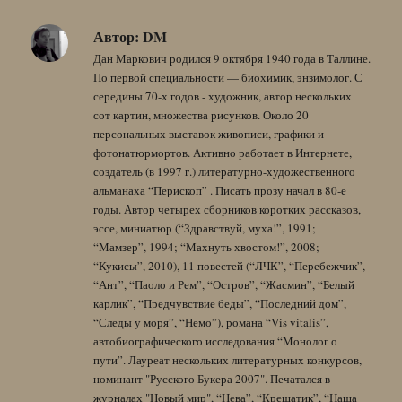
Автор:
DM
Дан Маркович родился 9 октября 1940 года в Таллине.
По первой специальности — биохимик, энзимолог. С
середины 70-х годов - художник, автор нескольких
сот картин, множества рисунков. Около 20
персональных выставок живописи, графики и
фотонатюрмортов. Активно работает в Интернете,
создатель (в 1997 г.) литературно-художественного
альманаха “Перископ” . Писать прозу начал в 80-е
годы. Автор четырех сборников коротких рассказов,
эссе, миниатюр (“Здравствуй, муха!”, 1991;
“Мамзер”, 1994; “Махнуть хвостом!”, 2008;
“Кукисы”, 2010), 11 повестей (“ЛЧК”, “Перебежчик”,
“Ант”, “Паоло и Рем”, “Остров”, “Жасмин”, “Белый
карлик”, “Предчувствие беды”, “Последний дом”,
“Следы у моря”, “Немо”), романа “Vis vitalis”,
автобиографического исследования “Монолог о
пути”. Лауреат нескольких литературных конкурсов,
номинант "Русского Букера 2007". Печатался в
журналах "Новый мир", “Нева”, “Крещатик”, “Наша