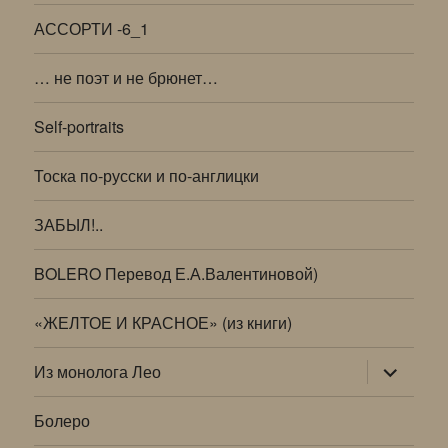
АССОРТИ -6_1
… не поэт и не брюнет…
Self-portraits
Тоска по-русски и по-англицки
ЗАБЫЛ!..
BOLERO Перевод Е.А.Валентиновой)
«ЖЕЛТОЕ И КРАСНОЕ» (из книги)
раскрыт
Из монолога Лео
дочернее
меню
Болеро