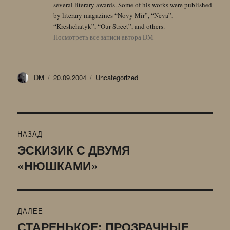
several literary awards. Some of his works were published
by literary magazines “Novy Mir”, “Neva”,
“Kreshchatyk”, “Our Street”, and others.
Посмотреть все записи автора DM
Автор
Опубликовано
Рубрики
DM
20.09.2004
Uncategorized
Навигация
НАЗАД
по
ЭСКИЗИК С ДВУМЯ
Предыдущая
«НЮШКАМИ»
запись:
записям
ДАЛЕЕ
СТАРЕНЬКОЕ: ПРОЗРАЧНЫЕ
Следующая