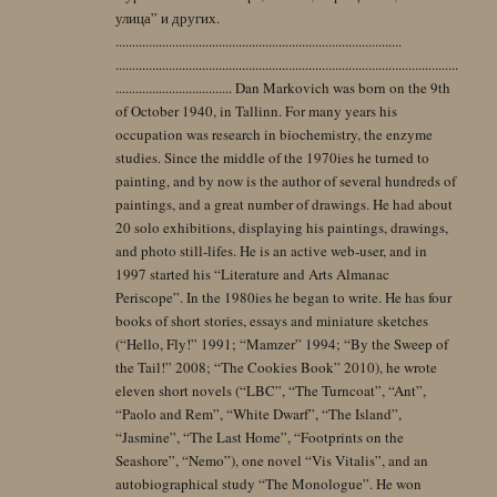
улица” и других.
......................................................................................
.......................................................................................................
................................... Dan Markovich was born on the 9th
of October 1940, in Tallinn. For many years his
occupation was research in biochemistry, the enzyme
studies. Since the middle of the 1970ies he turned to
painting, and by now is the author of several hundreds of
paintings, and a great number of drawings. He had about
20 solo exhibitions, displaying his paintings, drawings,
and photo still-lifes. He is an active web-user, and in
1997 started his “Literature and Arts Almanac
Periscope”. In the 1980ies he began to write. He has four
books of short stories, essays and miniature sketches
(“Hello, Fly!” 1991; “Mamzer” 1994; “By the Sweep of
the Tail!” 2008; “The Cookies Book” 2010), he wrote
eleven short novels (“LBC”, “The Turncoat”, “Ant”,
“Paolo and Rem”, “White Dwarf”, “The Island”,
“Jasmine”, “The Last Home”, “Footprints on the
Seashore”, “Nemo”), one novel “Vis Vitalis”, and an
autobiographical study “The Monologue”. He won