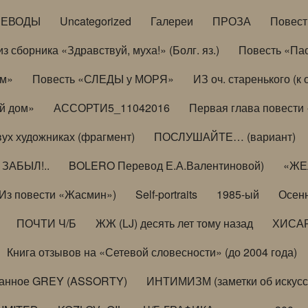
РЕВОДЫ
Uncategorized
Галереи
ПРОЗА
Повес
з сборника «Здравствуй, муха!» (Болг. яз.)
Повесть «Па
ом»
Повесть «СЛЕДЫ у МОРЯ»
ИЗ оч. старенького (
й дом»
АССОРТИ5_11042016
Первая глава повести
вух художниках (фрагмент)
ПОСЛУШАЙТЕ… (вариант)
ЗАБЫЛ!..
BOLERO Перевод Е.А.Валентиновой)
«ЖЕЛ
Из повести «Жасмин»)
Self-portraits
1985-ый
Осенн
ПОЧТИ Ч/Б
ЖЖ (LJ) десять лет тому назад
ХИСА
Книга отзывов на «Сетевой словесности» (до 2004 года)
анное GREY (ASSORTY)
ИНТИМИЗМ (заметки об искусс