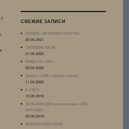
Журнала
(ЖЖ,
LJ
 у
СВЕЖИЕ ЗАПИСИ
Archive)
,
ЧТЕНИЕ «МОНОЛОГА О ПУТИ»
20.05.2021
СПОРЩИК ЯКОВ
а
21.06.2020
ПОВЕСТЬ «АНТ»
25.04.2020
Повесть «ЛЧК» (начало и конец)
11.04.2020
К Л Ю Ч
12.09.2019
ДЕНЬ ПОЗАДИ (глава из романа «ВИС
ВИТАЛИС»
02.09.2019
МОИ ПЯТИДЕСЯТЫЕ