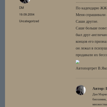
……………………
Автор
DM
По кадендарю ЖЖ э
Опубликовано
19.09.2004
Меня спрашивали 
Рубрики
Uncategorized
Саши другие.
Саше больше повез
был друг-англичан
концов его призна
он лежал в психушк
продавали их бесс
Автопортрет В.Яко
Автор:
Дан Марко
биохимик, 
множества