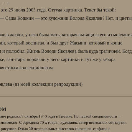
…….
то 29 июля 2003 года. Оттуда картинка. Текст бы такой:
— Саша Кошкин — это художник Володя Яковлев? Нет, и цветы
ло в жизни, у него была мать, которая вытащила его из молчания
ин, который воспитал, и был друг Жасмин, который в конце
л и полюбил. Жизнь Володи Яковлева была куда трагичней. Когд
е, санитары воровали у него картинки и тут же у забора
овестным коллекционерам.
влева (из моей коллекции репродукций)
DM
вич родился 9 октября 1940 года в Таллине. По первой специальности —
энзимолог. С середины 70-х годов - художник, автор нескольких сот картин,
 рисунков. Около 20 персональных выставок живописи, графики и