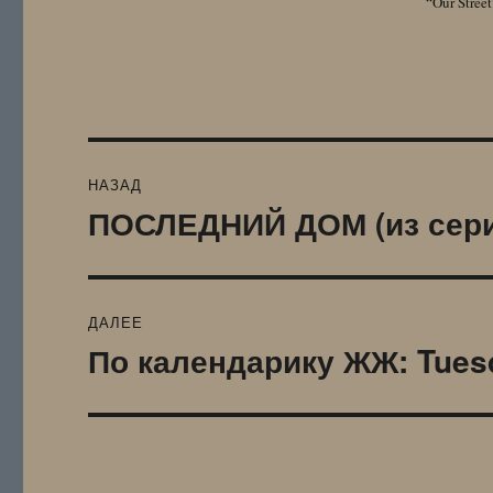
“Our Street
Навигация
НАЗАД
по
ПОСЛЕДНИЙ ДОМ (из сери
Предыдущая
запись:
записям
ДАЛЕЕ
По календарику ЖЖ: Tuesda
Следующая
запись: