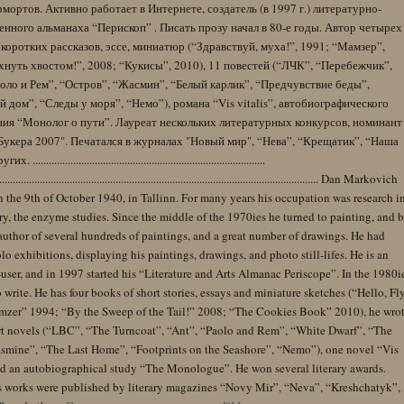
ортов. Активно работает в Интернете, создатель (в 1997 г.) литературно-
нного альманаха “Перископ” . Писать прозу начал в 80-е годы. Автор четырех
коротких рассказов, эссе, миниатюр (“Здравствуй, муха!”, 1991; “Мамзер”,
нуть хвостом!”, 2008; “Кукисы”, 2010), 11 повестей (“ЛЧК”, “Перебежчик”,
оло и Рем”, “Остров”, “Жасмин”, “Белый карлик”, “Предчувствие беды”,
 дом”, “Следы у моря”, “Немо”), романа “Vis vitalis”, автобиографического
ния “Монолог о пути”. Лауреат нескольких литературных конкурсов, номинант
Букера 2007". Печатался в журналах "Новый мир", “Нева”, “Крещатик”, “Наша
......................................................................................
........................................................................................................................ Dan Markovich
 the 9th of October 1940, in Tallinn. For many years his occupation was research i
y, the enzyme studies. Since the middle of the 1970ies he turned to painting, and 
author of several hundreds of paintings, and a great number of drawings. He had
lo exhibitions, displaying his paintings, drawings, and photo still-lifes. He is an
user, and in 1997 started his “Literature and Arts Almanac Periscope”. In the 1980i
 write. He has four books of short stories, essays and miniature sketches (“Hello, Fl
zer” 1994; “By the Sweep of the Tail!” 2008; “The Cookies Book” 2010), he wro
rt novels (“LBC”, “The Turncoat”, “Ant”, “Paolo and Rem”, “White Dwarf”, “The
Jasmine”, “The Last Home”, “Footprints on the Seashore”, “Nemo”), one novel “Vis
and an autobiographical study “The Monologue”. He won several literary awards.
s works were published by literary magazines “Novy Mir”, “Neva”, “Kreshchatyk”,