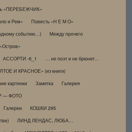
ть «ПЕРЕБЕЖЧИК»
оло и Рем»
Повесть «Н Е М О»
к одному событию…)
Между прочего
 «Остров»
АССОРТИ -6_1
… не поэт и не брюнет…
ТОЕ И КРАСНОЕ» (из книги)
ие картинки
Заметка
Галерея
Р — ФОТО
Галереи
КОШКИ 295
тве)
ЛИНД ЛЕНДАС, ЛЮБА…