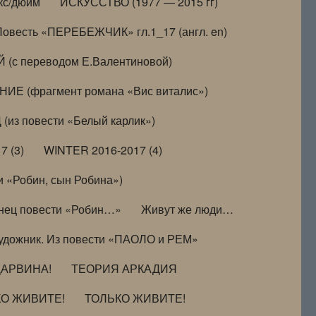
кс/дюйм
ИСКУССТВО (1977 — 2015 гг)
Повесть «ПЕРЕБЕЖЧИК» гл.1_17 (англ. en)
(с переводом Е.Валентиновой)
ИЕ (фрагмент романа «Вис виталис»)
(из повести «Белый карлик»)
7 (3)
WINTER 2016-2017 (4)
 «Робин, сын Робина»)
нец повести «Робин…»
Живут же люди…
удожник. Из повести «ПАОЛО и РЕМ»
ДАРВИНА!
ТЕОРИЯ АРКАДИЯ
КО ЖИВИТЕ!
ТОЛЬКО ЖИВИТЕ!