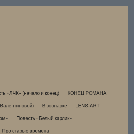
ть «ЛЧК» (начало и конец)
КОНЕЦ РОМАНА
Валентиновой)
В зоопарке
LENS-ART
дом»
Повесть «Белый карлик»
Про старые времена