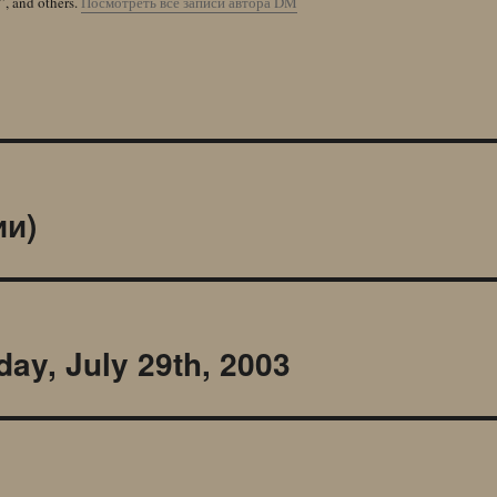
”, and others.
Посмотреть все записи автора DM
и)
y, July 29th, 2003