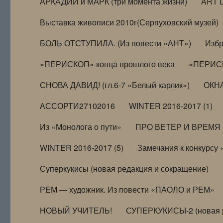
АРКАДИЙ и МАРК (три момента жизни)
ART 
Выставка живописи 2010г(Серпуховский музей)
БОЛЬ ОТСТУПИЛА. (Из повести «АНТ»)
Избр
«ПЕРИСКОП» конца прошлого века
«ПЕРИСК
СНОВА ДАВИД! (гл.6-7 «Белый карлик»)
ОКНА
АССОРТИ27102016
WINTER 2016-2017 (1)
Из «Монолога о пути»
ПРО ВЕТЕР И ВРЕМЯ (и
WINTER 2016-2017 (5)
Замечания к конкурсу
Суперкукисы (новая редакция и сокращение)
РЕМ — художник. Из повести «ПАОЛО и РЕМ»
НОВЫЙ УЧИТЕЛЬ!
СУПЕРКУКИСЫ-2 (новая 