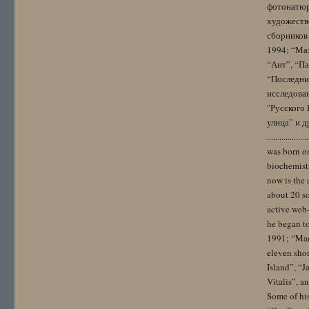
фотонатюрм
художестве
сборников 
1994; “Мах
“Ант”, “Па
“Последний
исследова
"Русского 
улица” и других. 
..................
was born on
biochemistr
now is the 
about 20 so
active web-
he began to
1991; “Mam
eleven sho
Island”, “
Vitalis”, 
Some of hi