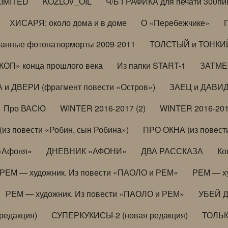
LIMITED
KOZLOV_OIL
Ч/Б ГРАФИКА для печати 300пи
ХИСАРЯ: около дома и в доме
О «Перебежчике»
анные фотонатюрморты 2009-2011
ТОЛСТЫЙ и ТОНКИЙ 
ОП» конца прошлого века
Из папки START-1
ЗАТМЕН
 и ДВЕРИ (фрагмент повести «Остров»)
ЗАЕЦ и ДАВИД 
Про ВАСЮ
WINTER 2016-2017 (2)
WINTER 2016-201
з повести «Робин, сын Робина»)
ПРО ОКНА (из повести
 «Афоня»
ДНЕВНИК «АФОНИ»
ДВА РАССКАЗА
Ко
РЕМ — художник. Из повести «ПАОЛО и РЕМ»
РЕМ — х
РЕМ — художник. Из повести «ПАОЛО и РЕМ»
УБЕЙ 
редакция)
СУПЕРКУКИСЫ-2 (новая редакция)
ТОЛЬ