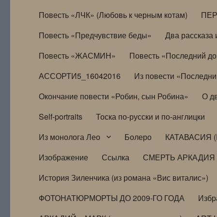
Повесть «ЛЧК» (Любовь к черным котам)
ПЕ
Повесть «Предчувствие беды»
Два рассказа и
Повесть «ЖАСМИН»
Повесть «Последний д
АССОРТИ5_16042016
Из повести «Последни
Окончание повести «Робин, сын Робина»
О д
Self-portraits
Тоска по-русски и по-англицки
Из монолога Лео
Болеро
КАТАВАСИЯ (
Изображение
Ссылка
СМЕРТЬ АРКАДИЯ
История Зиленчика (из романа «Вис виталис»)
ФОТОНАТЮРМОРТЫ ДО 2009-ГО ГОДА
Избр