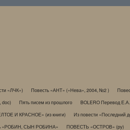
сти «ЛЧК»)
Повесть «АНТ» («Нева», 2004, №2 )
Повес
, doc)
Пять писем из прошлого
BOLERO Перевод Е.А.
ЛТОЕ И КРАСНОЕ» (из книги)
Из повести «Последний 
ь «РОБИН, СЫН РОБИНА»
ПОВЕСТЬ «ОСТРОВ» (ру)