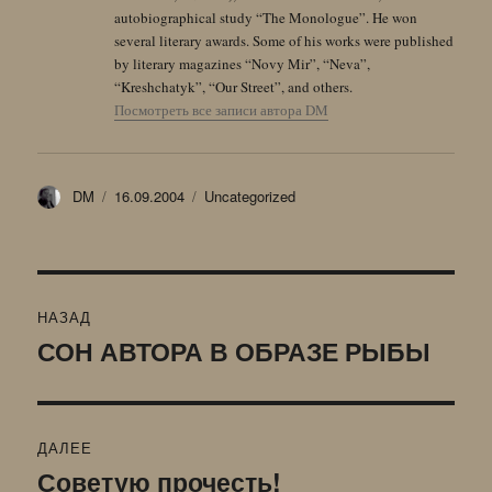
autobiographical study “The Monologue”. He won
several literary awards. Some of his works were published
by literary magazines “Novy Mir”, “Neva”,
“Kreshchatyk”, “Our Street”, and others.
Посмотреть все записи автора DM
Автор
Опубликовано
Рубрики
DM
16.09.2004
Uncategorized
Навигация
НАЗАД
по
СОН АВТОРА В ОБРАЗЕ РЫБЫ
Предыдущая
запись:
записям
ДАЛЕЕ
Советую прочесть!
Следующая