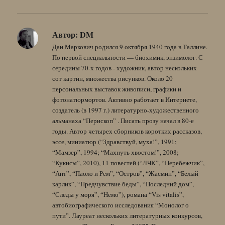
Автор:
DM
Дан Маркович родился 9 октября 1940 года в Таллине.
По первой специальности — биохимик, энзимолог. С
середины 70-х годов - художник, автор нескольких
сот картин, множества рисунков. Около 20
персональных выставок живописи, графики и
фотонатюрмортов. Активно работает в Интернете,
создатель (в 1997 г.) литературно-художественного
альманаха “Перископ” . Писать прозу начал в 80-е
годы. Автор четырех сборников коротких рассказов,
эссе, миниатюр (“Здравствуй, муха!”, 1991;
“Мамзер”, 1994; “Махнуть хвостом!”, 2008;
“Кукисы”, 2010), 11 повестей (“ЛЧК”, “Перебежчик”,
“Ант”, “Паоло и Рем”, “Остров”, “Жасмин”, “Белый
карлик”, “Предчувствие беды”, “Последний дом”,
“Следы у моря”, “Немо”), романа “Vis vitalis”,
автобиографического исследования “Монолог о
пути”. Лауреат нескольких литературных конкурсов,