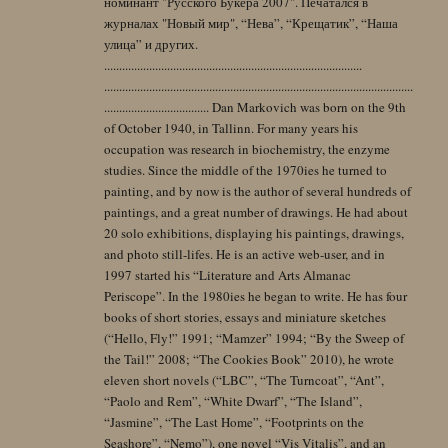
номинант "Русского Букера 2007". Печатался в
журналах "Новый мир", “Нева”, “Крещатик”, “Наша
улица” и других.
......................................................................................
.......................................................................................................
................................... Dan Markovich was born on the 9th
of October 1940, in Tallinn. For many years his
occupation was research in biochemistry, the enzyme
studies. Since the middle of the 1970ies he turned to
painting, and by now is the author of several hundreds of
paintings, and a great number of drawings. He had about
20 solo exhibitions, displaying his paintings, drawings,
and photo still-lifes. He is an active web-user, and in
1997 started his “Literature and Arts Almanac
Periscope”. In the 1980ies he began to write. He has four
books of short stories, essays and miniature sketches
(“Hello, Fly!” 1991; “Mamzer” 1994; “By the Sweep of
the Tail!” 2008; “The Cookies Book” 2010), he wrote
eleven short novels (“LBC”, “The Turncoat”, “Ant”,
“Paolo and Rem”, “White Dwarf”, “The Island”,
“Jasmine”, “The Last Home”, “Footprints on the
Seashore”, “Nemo”), one novel “Vis Vitalis”, and an