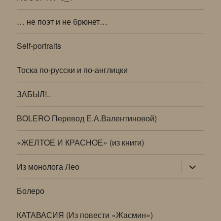
… не поэт и не брюнет…
Self-portraits
Тоска по-русски и по-англицки
ЗАБЫЛ!..
BOLERO Перевод Е.А.Валентиновой)
«ЖЕЛТОЕ И КРАСНОЕ» (из книги)
раскрыт
Из монолога Лео
дочернее
меню
Болеро
КАТАВАСИЯ (Из повести «Жасмин»)