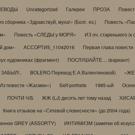
РЕВОДЫ
Uncategorized
Галереи
ПРОЗА
Повес
з сборника «Здравствуй, муха!» (Болг. яз.)
Повесть «Па
ом»
Повесть «СЛЕДЫ у МОРЯ»
ИЗ оч. старенького (
й дом»
АССОРТИ5_11042016
Первая глава повести
вух художниках (фрагмент)
ПОСЛУШАЙТЕ… (вариант)
ЗАБЫЛ!..
BOLERO Перевод Е.А.Валентиновой)
«ЖЕЛ
Из повести «Жасмин»)
Self-portraits
1985-ый
Осенн
ПОЧТИ Ч/Б
ЖЖ (LJ) десять лет тому назад
ХИСА
Книга отзывов на «Сетевой словесности» (до 2004 года)
анное GREY (ASSORTY)
ИНТИМИЗМ (заметки об искусс