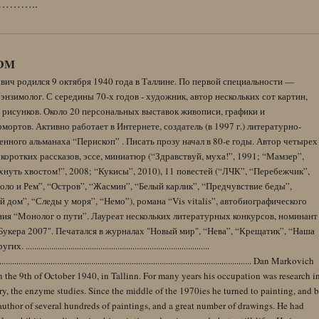
……..
DM
вич родился 9 октября 1940 года в Таллине. По первой специальности —
энзимолог. С середины 70-х годов - художник, автор нескольких сот картин,
 рисунков. Около 20 персональных выставок живописи, графики и
ортов. Активно работает в Интернете, создатель (в 1997 г.) литературно-
нного альманаха “Перископ” . Писать прозу начал в 80-е годы. Автор четырех
коротких рассказов, эссе, миниатюр (“Здравствуй, муха!”, 1991; “Мамзер”,
нуть хвостом!”, 2008; “Кукисы”, 2010), 11 повестей (“ЛЧК”, “Перебежчик”,
оло и Рем”, “Остров”, “Жасмин”, “Белый карлик”, “Предчувствие беды”,
 дом”, “Следы у моря”, “Немо”), романа “Vis vitalis”, автобиографического
ния “Монолог о пути”. Лауреат нескольких литературных конкурсов, номинант
Букера 2007". Печатался в журналах "Новый мир", “Нева”, “Крещатик”, “Наша
......................................................................................
........................................................................................................................ Dan Markovich
 the 9th of October 1940, in Tallinn. For many years his occupation was research i
y, the enzyme studies. Since the middle of the 1970ies he turned to painting, and 
author of several hundreds of paintings, and a great number of drawings. He had