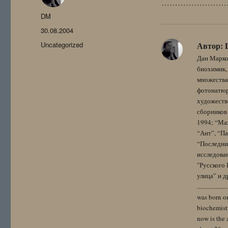
………………………
Автор
DM
Опубликовано
30.08.2004
Рубрики
Uncategorized
Автор:
Дан Марко
биохимик, 
множества
фотонатюрм
художестве
сборников 
1994; “Мах
“Ант”, “Па
“Последний
исследова
"Русского 
улица” и других. 
..................
was born on
biochemistr
now is the 