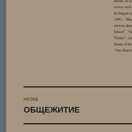
about 20 so
active web-
he began to
1991; “Mam
eleven sho
Island”, “
Vitalis”, 
Some of hi
“Our Street
Навигация
НАЗАД
по
ОБЩЕЖИТИЕ
Предыдущая
запись:
записям