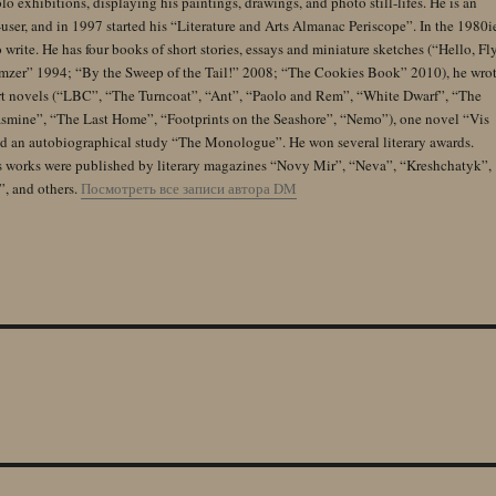
lo exhibitions, displaying his paintings, drawings, and photo still-lifes. He is an
user, and in 1997 started his “Literature and Arts Almanac Periscope”. In the 1980i
 write. He has four books of short stories, essays and miniature sketches (“Hello, Fl
zer” 1994; “By the Sweep of the Tail!” 2008; “The Cookies Book” 2010), he wro
rt novels (“LBC”, “The Turncoat”, “Ant”, “Paolo and Rem”, “White Dwarf”, “The
Jasmine”, “The Last Home”, “Footprints on the Seashore”, “Nemo”), one novel “Vis
and an autobiographical study “The Monologue”. He won several literary awards.
s works were published by literary magazines “Novy Mir”, “Neva”, “Kreshchatyk”,
”, and others.
Посмотреть все записи автора DM