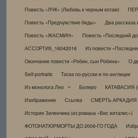
Повесть «ЛЧК» (Любовь к черным котам)
ПЕ
Повесть «Предчувствие беды»
Два рассказа и
Повесть «ЖАСМИН»
Повесть «Последний д
АССОРТИ5_16042016
Из повести «Последни
Окончание повести «Робин, сын Робина»
О д
Self-portraits
Тоска по-русски и по-англицки
Из монолога Лео
Болеро
КАТАВАСИЯ (
Изображение
Ссылка
СМЕРТЬ АРКАДИЯ
История Зиленчика (из романа «Вис виталис»)
ФОТОНАТЮРМОРТЫ ДО 2009-ГО ГОДА
Избр