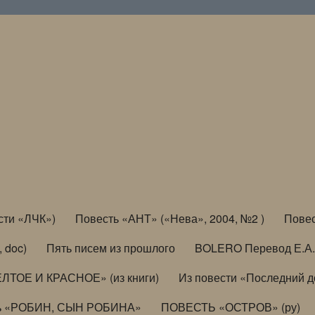
сти «ЛЧК»)
Повесть «АНТ» («Нева», 2004, №2 )
Повес
, doc)
Пять писем из прошлого
BOLERO Перевод Е.А.
ЛТОЕ И КРАСНОЕ» (из книги)
Из повести «Последний 
ь «РОБИН, СЫН РОБИНА»
ПОВЕСТЬ «ОСТРОВ» (ру)