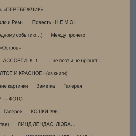
ть «ПЕРЕБЕЖЧИК»
оло и Рем»
Повесть «Н Е М О»
к одному событию…)
Между прочего
 «Остров»
АССОРТИ -6_1
… не поэт и не брюнет…
ТОЕ И КРАСНОЕ» (из книги)
ие картинки
Заметка
Галерея
Р — ФОТО
Галереи
КОШКИ 295
тве)
ЛИНД ЛЕНДАС, ЛЮБА…