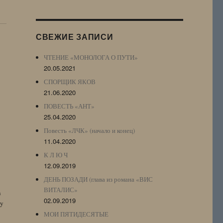
Журнала
(ЖЖ,
LJ
СВЕЖИЕ ЗАПИСИ
Archive)
ЧТЕНИЕ «МОНОЛОГА О ПУТИ»
20.05.2021
СПОРЩИК ЯКОВ
21.06.2020
ПОВЕСТЬ «АНТ»
25.04.2020
Повесть «ЛЧК» (начало и конец)
11.04.2020
К Л Ю Ч
12.09.2019
ДЕНЬ ПОЗАДИ (глава из романа «ВИС
ВИТАЛИС»
n
02.09.2019
by
МОИ ПЯТИДЕСЯТЫЕ