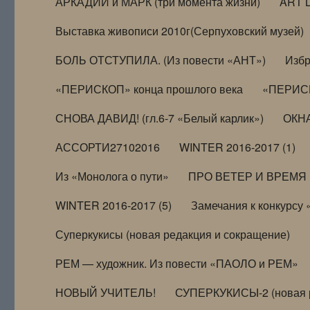
АРКАДИЙ и МАРК (три момента жизни)
ART 
Выставка живописи 2010г(Серпуховский музей)
БОЛЬ ОТСТУПИЛА. (Из повести «АНТ»)
Избр
«ПЕРИСКОП» конца прошлого века
«ПЕРИСК
СНОВА ДАВИД! (гл.6-7 «Белый карлик»)
ОКНА
АССОРТИ27102016
WINTER 2016-2017 (1)
Из «Монолога о пути»
ПРО ВЕТЕР И ВРЕМЯ (и
WINTER 2016-2017 (5)
Замечания к конкурсу
Суперкукисы (новая редакция и сокращение)
РЕМ — художник. Из повести «ПАОЛО и РЕМ»
НОВЫЙ УЧИТЕЛЬ!
СУПЕРКУКИСЫ-2 (новая 