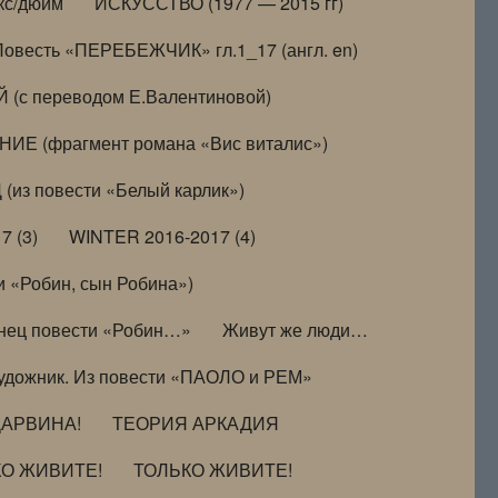
кс/дюйм
ИСКУССТВО (1977 — 2015 гг)
Повесть «ПЕРЕБЕЖЧИК» гл.1_17 (англ. en)
(с переводом Е.Валентиновой)
ИЕ (фрагмент романа «Вис виталис»)
(из повести «Белый карлик»)
7 (3)
WINTER 2016-2017 (4)
 «Робин, сын Робина»)
нец повести «Робин…»
Живут же люди…
удожник. Из повести «ПАОЛО и РЕМ»
ДАРВИНА!
ТЕОРИЯ АРКАДИЯ
КО ЖИВИТЕ!
ТОЛЬКО ЖИВИТЕ!