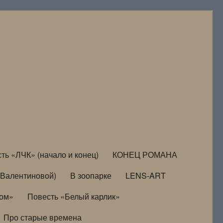
ть «ЛЧК» (начало и конец)
КОНЕЦ РОМАНА
Валентиновой)
В зоопарке
LENS-ART
дом»
Повесть «Белый карлик»
Про старые времена