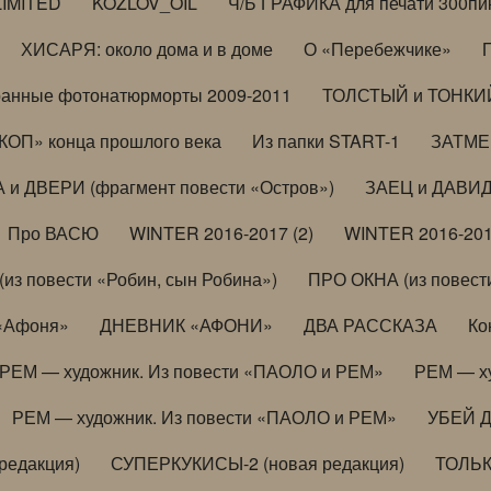
LIMITED
KOZLOV_OIL
Ч/Б ГРАФИКА для печати 300пи
ХИСАРЯ: около дома и в доме
О «Перебежчике»
анные фотонатюрморты 2009-2011
ТОЛСТЫЙ и ТОНКИЙ 
ОП» конца прошлого века
Из папки START-1
ЗАТМЕН
 и ДВЕРИ (фрагмент повести «Остров»)
ЗАЕЦ и ДАВИД 
Про ВАСЮ
WINTER 2016-2017 (2)
WINTER 2016-201
з повести «Робин, сын Робина»)
ПРО ОКНА (из повести
 «Афоня»
ДНЕВНИК «АФОНИ»
ДВА РАССКАЗА
Ко
РЕМ — художник. Из повести «ПАОЛО и РЕМ»
РЕМ — х
РЕМ — художник. Из повести «ПАОЛО и РЕМ»
УБЕЙ 
редакция)
СУПЕРКУКИСЫ-2 (новая редакция)
ТОЛЬ