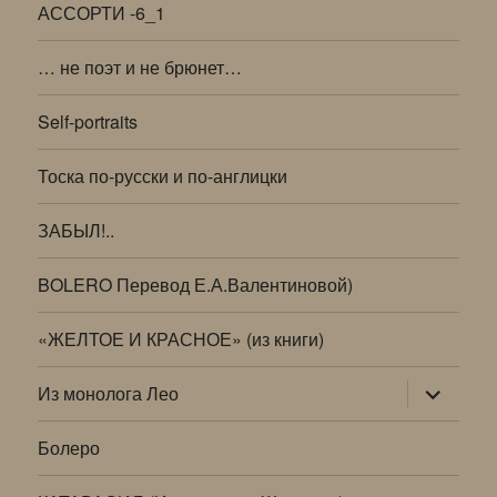
АССОРТИ -6_1
… не поэт и не брюнет…
Self-portraits
Тоска по-русски и по-англицки
ЗАБЫЛ!..
BOLERO Перевод Е.А.Валентиновой)
«ЖЕЛТОЕ И КРАСНОЕ» (из книги)
раскрыт
Из монолога Лео
дочернее
меню
Болеро