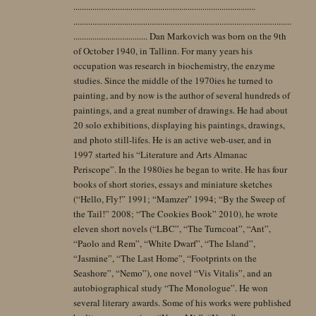
......................................................................................
.......................................................................................................
................................... Dan Markovich was born on the 9th
of October 1940, in Tallinn. For many years his
occupation was research in biochemistry, the enzyme
studies. Since the middle of the 1970ies he turned to
painting, and by now is the author of several hundreds of
paintings, and a great number of drawings. He had about
20 solo exhibitions, displaying his paintings, drawings,
and photo still-lifes. He is an active web-user, and in
1997 started his “Literature and Arts Almanac
Periscope”. In the 1980ies he began to write. He has four
books of short stories, essays and miniature sketches
(“Hello, Fly!” 1991; “Mamzer” 1994; “By the Sweep of
the Tail!” 2008; “The Cookies Book” 2010), he wrote
eleven short novels (“LBC”, “The Turncoat”, “Ant”,
“Paolo and Rem”, “White Dwarf”, “The Island”,
“Jasmine”, “The Last Home”, “Footprints on the
Seashore”, “Nemo”), one novel “Vis Vitalis”, and an
autobiographical study “The Monologue”. He won
several literary awards. Some of his works were published