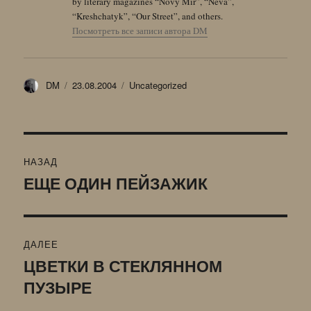
by literary magazines “Novy Mir”, “Neva”,
“Kreshchatyk”, “Our Street”, and others.
Посмотреть все записи автора DM
Автор
Опубликовано
Рубрики
DM
23.08.2004
Uncategorized
Навигация
НАЗАД
по
ЕЩЕ ОДИН ПЕЙЗАЖИК
Предыдущая
запись:
записям
ДАЛЕЕ
ЦВЕТКИ В СТЕКЛЯННОМ
Следующая
ПУЗЫРЕ
запись: