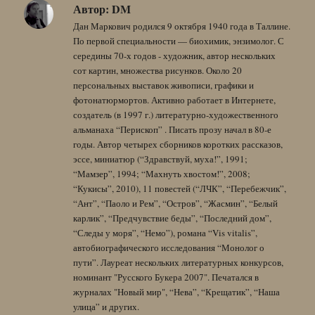
Автор:
DM
Дан Маркович родился 9 октября 1940 года в Таллине.
По первой специальности — биохимик, энзимолог. С
середины 70-х годов - художник, автор нескольких
сот картин, множества рисунков. Около 20
персональных выставок живописи, графики и
фотонатюрмортов. Активно работает в Интернете,
создатель (в 1997 г.) литературно-художественного
альманаха “Перископ” . Писать прозу начал в 80-е
годы. Автор четырех сборников коротких рассказов,
эссе, миниатюр (“Здравствуй, муха!”, 1991;
“Мамзер”, 1994; “Махнуть хвостом!”, 2008;
“Кукисы”, 2010), 11 повестей (“ЛЧК”, “Перебежчик”,
“Ант”, “Паоло и Рем”, “Остров”, “Жасмин”, “Белый
карлик”, “Предчувствие беды”, “Последний дом”,
“Следы у моря”, “Немо”), романа “Vis vitalis”,
автобиографического исследования “Монолог о
пути”. Лауреат нескольких литературных конкурсов,
номинант "Русского Букера 2007". Печатался в
журналах "Новый мир", “Нева”, “Крещатик”, “Наша
улица” и других.