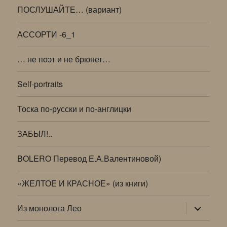
ПОСЛУШАЙТЕ… (вариант)
АССОРТИ -6_1
… не поэт и не брюнет…
Self-portraits
Тоска по-русски и по-англицки
ЗАБЫЛ!..
BOLERO Перевод Е.А.Валентиновой)
«ЖЕЛТОЕ И КРАСНОЕ» (из книги)
раскрыт
Из монолога Лео
дочернее
меню