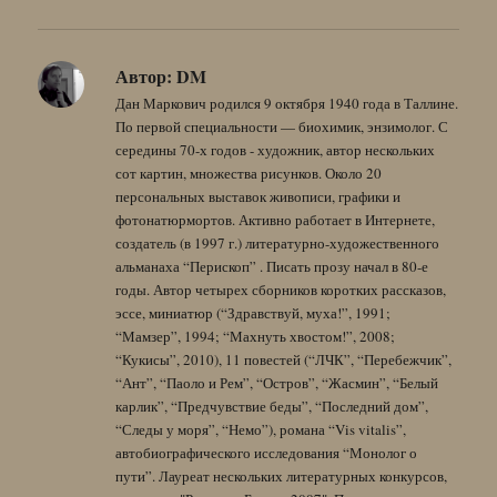
Автор:
DM
Дан Маркович родился 9 октября 1940 года в Таллине.
По первой специальности — биохимик, энзимолог. С
середины 70-х годов - художник, автор нескольких
сот картин, множества рисунков. Около 20
персональных выставок живописи, графики и
фотонатюрмортов. Активно работает в Интернете,
создатель (в 1997 г.) литературно-художественного
альманаха “Перископ” . Писать прозу начал в 80-е
годы. Автор четырех сборников коротких рассказов,
эссе, миниатюр (“Здравствуй, муха!”, 1991;
“Мамзер”, 1994; “Махнуть хвостом!”, 2008;
“Кукисы”, 2010), 11 повестей (“ЛЧК”, “Перебежчик”,
“Ант”, “Паоло и Рем”, “Остров”, “Жасмин”, “Белый
карлик”, “Предчувствие беды”, “Последний дом”,
“Следы у моря”, “Немо”), романа “Vis vitalis”,
автобиографического исследования “Монолог о
пути”. Лауреат нескольких литературных конкурсов,