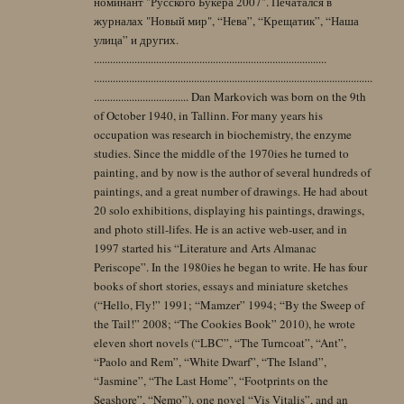
номинант "Русского Букера 2007". Печатался в
журналах "Новый мир", “Нева”, “Крещатик”, “Наша
улица” и других.
......................................................................................
.......................................................................................................
................................... Dan Markovich was born on the 9th
of October 1940, in Tallinn. For many years his
occupation was research in biochemistry, the enzyme
studies. Since the middle of the 1970ies he turned to
painting, and by now is the author of several hundreds of
paintings, and a great number of drawings. He had about
20 solo exhibitions, displaying his paintings, drawings,
and photo still-lifes. He is an active web-user, and in
1997 started his “Literature and Arts Almanac
Periscope”. In the 1980ies he began to write. He has four
books of short stories, essays and miniature sketches
(“Hello, Fly!” 1991; “Mamzer” 1994; “By the Sweep of
the Tail!” 2008; “The Cookies Book” 2010), he wrote
eleven short novels (“LBC”, “The Turncoat”, “Ant”,
“Paolo and Rem”, “White Dwarf”, “The Island”,
“Jasmine”, “The Last Home”, “Footprints on the
Seashore”, “Nemo”), one novel “Vis Vitalis”, and an