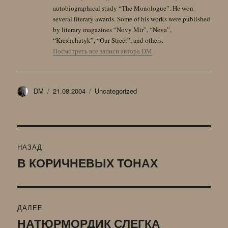
autobiographical study “The Monologue”. He won
several literary awards. Some of his works were published
by literary magazines “Novy Mir”, “Neva”,
“Kreshchatyk”, “Our Street”, and others.
Посмотреть все записи автора DM
Автор
Опубликовано
Рубрики
DM
21.08.2004
Uncategorized
Навигация
НАЗАД
по
В КОРИЧНЕВЫХ ТОНАХ
Предыдущая
запись:
записям
ДАЛЕЕ
НАТЮРМОРДИК СЛЕГКА
Следующая