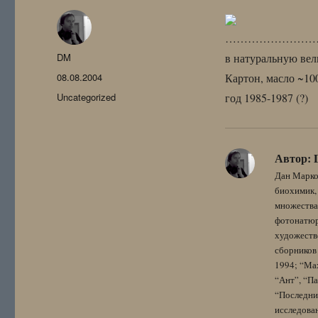
………………………
Автор
DM
в натуральную вел
Опубликовано
08.08.2004
Картон, масло ~10
Рубрики
Uncategorized
год 1985-1987 (?)
Автор:
Дан Марко
биохимик, 
множества
фотонатюрм
художестве
сборников 
1994; “Мах
“Ант”, “Па
“Последний
исследова