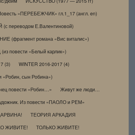
кс/дюйм
ИСКУССТВО (1977 — 2015 гг)
Повесть «ПЕРЕБЕЖЧИК» гл.1_17 (англ. en)
(с переводом Е.Валентиновой)
ИЕ (фрагмент романа «Вис виталис»)
(из повести «Белый карлик»)
7 (3)
WINTER 2016-2017 (4)
 «Робин, сын Робина»)
нец повести «Робин…»
Живут же люди…
удожник. Из повести «ПАОЛО и РЕМ»
ДАРВИНА!
ТЕОРИЯ АРКАДИЯ
КО ЖИВИТЕ!
ТОЛЬКО ЖИВИТЕ!