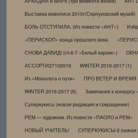
АРКАДИЙ и МАРК (три момента жизни)
ART 
Выставка живописи 2010г(Серпуховский музей)
БОЛЬ ОТСТУПИЛА. (Из повести «АНТ»)
Избр
«ПЕРИСКОП» конца прошлого века
«ПЕРИСК
СНОВА ДАВИД! (гл.6-7 «Белый карлик»)
ОКНА
АССОРТИ27102016
WINTER 2016-2017 (1)
Из «Монолога о пути»
ПРО ВЕТЕР И ВРЕМЯ (и
WINTER 2016-2017 (5)
Замечания к конкурсу
Суперкукисы (новая редакция и сокращение)
РЕМ — художник. Из повести «ПАОЛО и РЕМ»
НОВЫЙ УЧИТЕЛЬ!
СУПЕРКУКИСЫ-2 (новая 