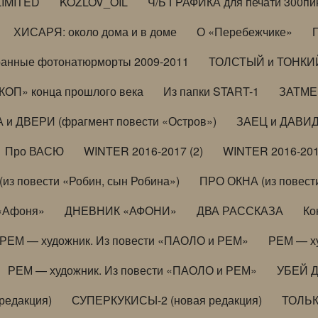
LIMITED
KOZLOV_OIL
Ч/Б ГРАФИКА для печати 300пи
ХИСАРЯ: около дома и в доме
О «Перебежчике»
анные фотонатюрморты 2009-2011
ТОЛСТЫЙ и ТОНКИЙ 
ОП» конца прошлого века
Из папки START-1
ЗАТМЕН
 и ДВЕРИ (фрагмент повести «Остров»)
ЗАЕЦ и ДАВИД 
Про ВАСЮ
WINTER 2016-2017 (2)
WINTER 2016-201
з повести «Робин, сын Робина»)
ПРО ОКНА (из повести
 «Афоня»
ДНЕВНИК «АФОНИ»
ДВА РАССКАЗА
Ко
РЕМ — художник. Из повести «ПАОЛО и РЕМ»
РЕМ — х
РЕМ — художник. Из повести «ПАОЛО и РЕМ»
УБЕЙ 
редакция)
СУПЕРКУКИСЫ-2 (новая редакция)
ТОЛЬ