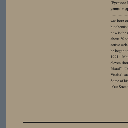
"Русского 
улица” и других. 
..................
was born on
biochemistr
now is the 
about 20 so
active web-
he began to
1991; “Mam
eleven sho
Island”, “
Vitalis”, 
Some of hi
“Our Street