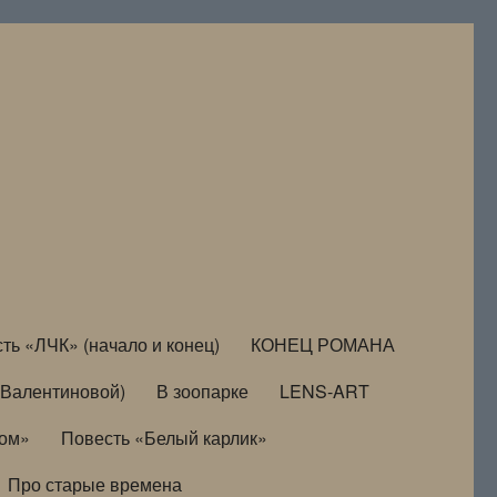
ть «ЛЧК» (начало и конец)
КОНЕЦ РОМАНА
Валентиновой)
В зоопарке
LENS-ART
дом»
Повесть «Белый карлик»
Про старые времена