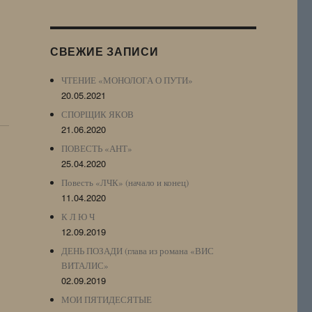
Журнала
(ЖЖ,
LJ
СВЕЖИЕ ЗАПИСИ
Archive)
ЧТЕНИЕ «МОНОЛОГА О ПУТИ»
20.05.2021
СПОРЩИК ЯКОВ
21.06.2020
ПОВЕСТЬ «АНТ»
25.04.2020
Повесть «ЛЧК» (начало и конец)
11.04.2020
К Л Ю Ч
12.09.2019
ДЕНЬ ПОЗАДИ (глава из романа «ВИС
ВИТАЛИС»
02.09.2019
МОИ ПЯТИДЕСЯТЫЕ