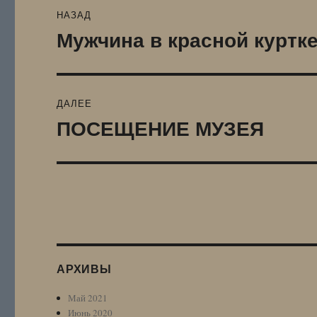
Навигация
НАЗАД
по
Мужчина в красной куртк
Предыдущая
запись:
записям
ДАЛЕЕ
ПОСЕЩЕНИЕ МУЗЕЯ
Следующая
запись:
АРХИВЫ
Май 2021
Июнь 2020