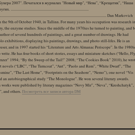
Букера 2007". Печатался в журналах "Новый мир", “Нева”, “Крещатик”, “Наша
......................................................................................
........................................................................................................................ Dan Markovich
 the 9th of October 1940, in Tallinn. For many years his occupation was research i
y, the enzyme studies. Since the middle of the 1970ies he turned to painting, and 
author of several hundreds of paintings, and a great number of drawings. He had
lo exhibitions, displaying his paintings, drawings, and photo still-lifes. He is an
user, and in 1997 started his “Literature and Arts Almanac Periscope”. In the 1980i
 write. He has four books of short stories, essays and miniature sketches (“Hello, Fl
zer” 1994; “By the Sweep of the Tail!” 2008; “The Cookies Book” 2010), he wro
rt novels (“LBC”, “The Turncoat”, “Ant”, “Paolo and Rem”, “White Dwarf”, “The
Jasmine”, “The Last Home”, “Footprints on the Seashore”, “Nemo”), one novel “Vis
and an autobiographical study “The Monologue”. He won several literary awards.
s works were published by literary magazines “Novy Mir”, “Neva”, “Kreshchatyk”,
”, and others.
Посмотреть все записи автора DM