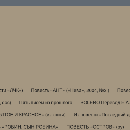
сти «ЛЧК»)
Повесть «АНТ» («Нева», 2004, №2 )
Повес
, doc)
Пять писем из прошлого
BOLERO Перевод Е.А.
ЛТОЕ И КРАСНОЕ» (из книги)
Из повести «Последний 
ь «РОБИН, СЫН РОБИНА»
ПОВЕСТЬ «ОСТРОВ» (ру)