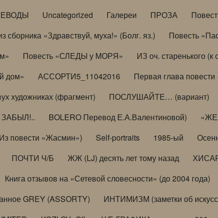
РЕВОДЫ
Uncategorized
Галереи
ПРОЗА
Повес
з сборника «Здравствуй, муха!» (Болг. яз.)
Повесть «Па
ом»
Повесть «СЛЕДЫ у МОРЯ»
ИЗ оч. старенького (
й дом»
АССОРТИ5_11042016
Первая глава повести
вух художниках (фрагмент)
ПОСЛУШАЙТЕ… (вариант)
ЗАБЫЛ!..
BOLERO Перевод Е.А.Валентиновой)
«ЖЕЛ
Из повести «Жасмин»)
Self-portraits
1985-ый
Осенн
ПОЧТИ Ч/Б
ЖЖ (LJ) десять лет тому назад
ХИСА
Книга отзывов на «Сетевой словесности» (до 2004 года)
анное GREY (ASSORTY)
ИНТИМИЗМ (заметки об искусс