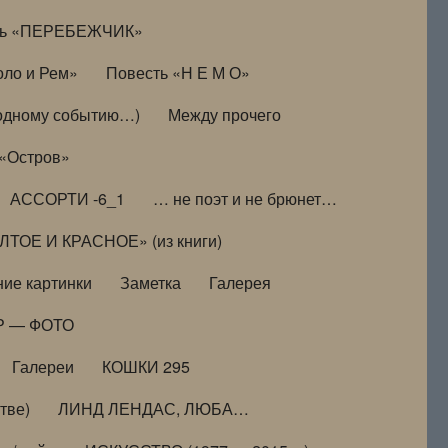
ть «ПЕРЕБЕЖЧИК»
оло и Рем»
Повесть «Н Е М О»
к одному событию…)
Между прочего
 «Остров»
АССОРТИ -6_1
… не поэт и не брюнет…
ТОЕ И КРАСНОЕ» (из книги)
ие картинки
Заметка
Галерея
Р — ФОТО
Галереи
КОШКИ 295
тве)
ЛИНД ЛЕНДАС, ЛЮБА…