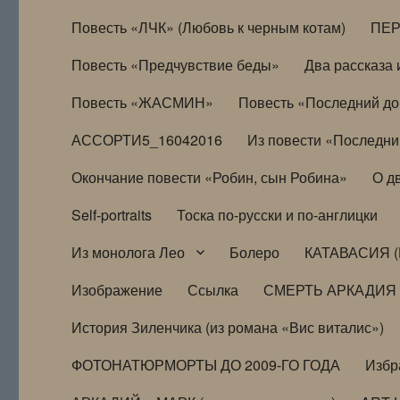
Повесть «ЛЧК» (Любовь к черным котам)
ПЕ
Повесть «Предчувствие беды»
Два рассказа и
Повесть «ЖАСМИН»
Повесть «Последний д
АССОРТИ5_16042016
Из повести «Последни
Окончание повести «Робин, сын Робина»
О д
Self-portraits
Тоска по-русски и по-англицки
Из монолога Лео
Болеро
КАТАВАСИЯ (
Изображение
Ссылка
СМЕРТЬ АРКАДИЯ
История Зиленчика (из романа «Вис виталис»)
ФОТОНАТЮРМОРТЫ ДО 2009-ГО ГОДА
Избр