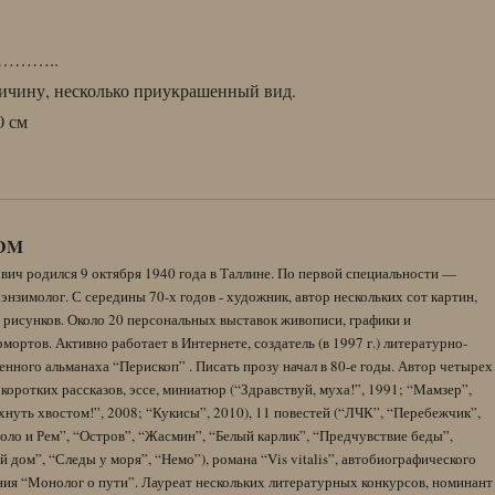
……..
ичину, несколько приукрашенный вид.
0 см
DM
вич родился 9 октября 1940 года в Таллине. По первой специальности —
энзимолог. С середины 70-х годов - художник, автор нескольких сот картин,
 рисунков. Около 20 персональных выставок живописи, графики и
ортов. Активно работает в Интернете, создатель (в 1997 г.) литературно-
нного альманаха “Перископ” . Писать прозу начал в 80-е годы. Автор четырех
коротких рассказов, эссе, миниатюр (“Здравствуй, муха!”, 1991; “Мамзер”,
нуть хвостом!”, 2008; “Кукисы”, 2010), 11 повестей (“ЛЧК”, “Перебежчик”,
оло и Рем”, “Остров”, “Жасмин”, “Белый карлик”, “Предчувствие беды”,
 дом”, “Следы у моря”, “Немо”), романа “Vis vitalis”, автобиографического
ния “Монолог о пути”. Лауреат нескольких литературных конкурсов, номинант