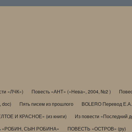
сти «ЛЧК»)
Повесть «АНТ» («Нева», 2004, №2 )
Повес
, doc)
Пять писем из прошлого
BOLERO Перевод Е.А.
ЛТОЕ И КРАСНОЕ» (из книги)
Из повести «Последний 
ь «РОБИН, СЫН РОБИНА»
ПОВЕСТЬ «ОСТРОВ» (ру)