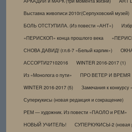
АРКАДИЙ и МАРК (три момента жизни)
ART 
Выставка живописи 2010г(Серпуховский музей)
БОЛЬ ОТСТУПИЛА. (Из повести «АНТ»)
Избр
«ПЕРИСКОП» конца прошлого века
«ПЕРИСК
СНОВА ДАВИД! (гл.6-7 «Белый карлик»)
ОКНА
АССОРТИ27102016
WINTER 2016-2017 (1)
Из «Монолога о пути»
ПРО ВЕТЕР И ВРЕМЯ (и
WINTER 2016-2017 (5)
Замечания к конкурсу
Суперкукисы (новая редакция и сокращение)
РЕМ — художник. Из повести «ПАОЛО и РЕМ»
НОВЫЙ УЧИТЕЛЬ!
СУПЕРКУКИСЫ-2 (новая 