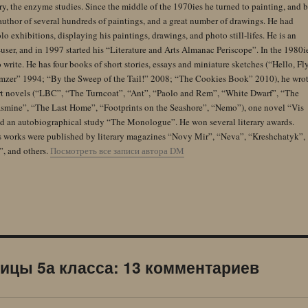
y, the enzyme studies. Since the middle of the 1970ies he turned to painting, and 
author of several hundreds of paintings, and a great number of drawings. He had
lo exhibitions, displaying his paintings, drawings, and photo still-lifes. He is an
user, and in 1997 started his “Literature and Arts Almanac Periscope”. In the 1980i
 write. He has four books of short stories, essays and miniature sketches (“Hello, Fl
zer” 1994; “By the Sweep of the Tail!” 2008; “The Cookies Book” 2010), he wro
rt novels (“LBC”, “The Turncoat”, “Ant”, “Paolo and Rem”, “White Dwarf”, “The
Jasmine”, “The Last Home”, “Footprints on the Seashore”, “Nemo”), one novel “Vis
and an autobiographical study “The Monologue”. He won several literary awards.
s works were published by literary magazines “Novy Mir”, “Neva”, “Kreshchatyk”,
”, and others.
Посмотреть все записи автора DM
ицы 5а класса: 13 комментариев