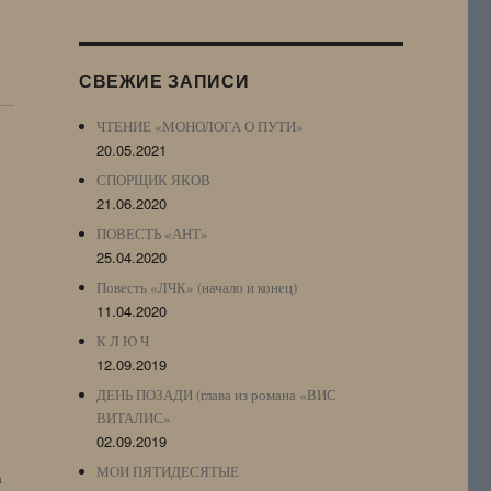
Журнала
(ЖЖ,
LJ
СВЕЖИЕ ЗАПИСИ
Archive)
ЧТЕНИЕ «МОНОЛОГА О ПУТИ»
20.05.2021
СПОРЩИК ЯКОВ
21.06.2020
ПОВЕСТЬ «АНТ»
25.04.2020
Повесть «ЛЧК» (начало и конец)
11.04.2020
К Л Ю Ч
12.09.2019
ДЕНЬ ПОЗАДИ (глава из романа «ВИС
ВИТАЛИС»
02.09.2019
МОИ ПЯТИДЕСЯТЫЕ
n