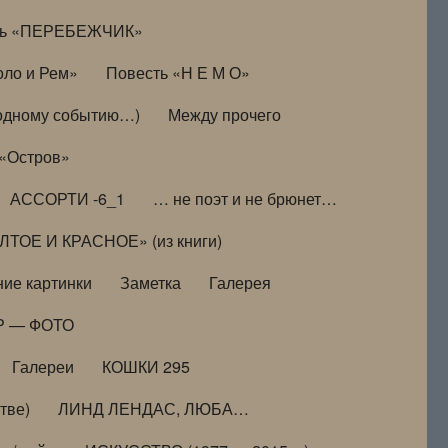
ть «ПЕРЕБЕЖЧИК»
оло и Рем»
Повесть «Н Е М О»
к одному событию…)
Между прочего
 «Остров»
АССОРТИ -6_1
… не поэт и не брюнет…
ТОЕ И КРАСНОЕ» (из книги)
ие картинки
Заметка
Галерея
Р — ФОТО
Галереи
КОШКИ 295
тве)
ЛИНД ЛЕНДАС, ЛЮБА…