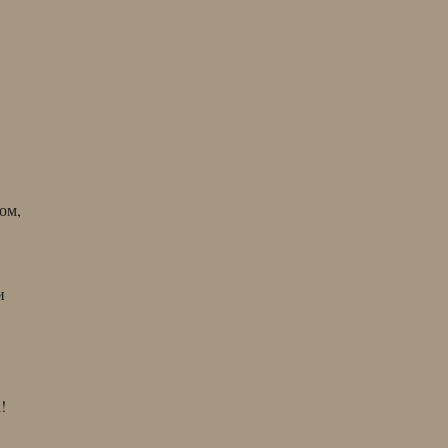
ом,
и
!