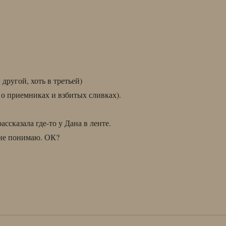
 другой, хоть в третьей)
о приемниках и взбитых сливках).
ссказала где-то у Дана в ленте.
 не понимаю. ОК?