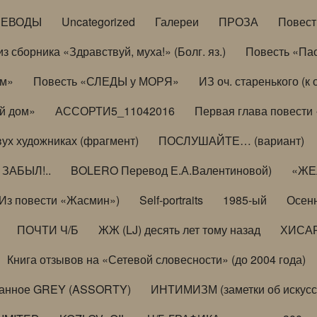
РЕВОДЫ
Uncategorized
Галереи
ПРОЗА
Повес
з сборника «Здравствуй, муха!» (Болг. яз.)
Повесть «Па
ом»
Повесть «СЛЕДЫ у МОРЯ»
ИЗ оч. старенького (
й дом»
АССОРТИ5_11042016
Первая глава повести
вух художниках (фрагмент)
ПОСЛУШАЙТЕ… (вариант)
ЗАБЫЛ!..
BOLERO Перевод Е.А.Валентиновой)
«ЖЕЛ
Из повести «Жасмин»)
Self-portraits
1985-ый
Осенн
ПОЧТИ Ч/Б
ЖЖ (LJ) десять лет тому назад
ХИСА
Книга отзывов на «Сетевой словесности» (до 2004 года)
анное GREY (ASSORTY)
ИНТИМИЗМ (заметки об искусс