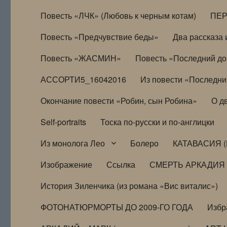
Повесть «ЛЧК» (Любовь к черным котам)
ПЕ
Повесть «Предчувствие беды»
Два рассказа и
Повесть «ЖАСМИН»
Повесть «Последний д
АССОРТИ5_16042016
Из повести «Последни
Окончание повести «Робин, сын Робина»
О д
Self-portraits
Тоска по-русски и по-англицки
Из монолога Лео
Болеро
КАТАВАСИЯ (
Изображение
Ссылка
СМЕРТЬ АРКАДИЯ
История Зиленчика (из романа «Вис виталис»)
ФОТОНАТЮРМОРТЫ ДО 2009-ГО ГОДА
Избр