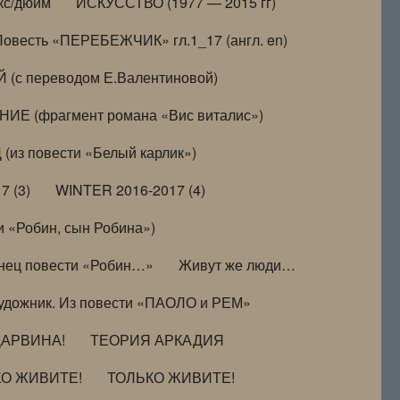
кс/дюйм
ИСКУССТВО (1977 — 2015 гг)
Повесть «ПЕРЕБЕЖЧИК» гл.1_17 (англ. en)
(с переводом Е.Валентиновой)
ИЕ (фрагмент романа «Вис виталис»)
(из повести «Белый карлик»)
7 (3)
WINTER 2016-2017 (4)
 «Робин, сын Робина»)
нец повести «Робин…»
Живут же люди…
удожник. Из повести «ПАОЛО и РЕМ»
ДАРВИНА!
ТЕОРИЯ АРКАДИЯ
КО ЖИВИТЕ!
ТОЛЬКО ЖИВИТЕ!