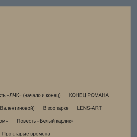
ть «ЛЧК» (начало и конец)
КОНЕЦ РОМАНА
Валентиновой)
В зоопарке
LENS-ART
дом»
Повесть «Белый карлик»
Про старые времена