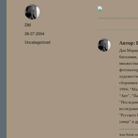
……………………
Автор
DM
Опубликовано
28.07.2004
Рубрики
Uncategorized
Автор:
Дан Марко
биохимик, 
множества
фотонатюрм
художестве
сборников 
1994; “Мах
“Ант”, “Па
“Последний
исследова
"Русского 
улица” и других. 
..................
was born on