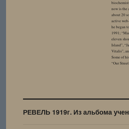
biochemistr
now is the 
about 20 so
active web-
he began to
1991; “Mam
eleven sho
Island”, “
Vitalis”, 
Some of hi
“Our Street
РЕВЕЛЬ 1919г. Из альбома учен