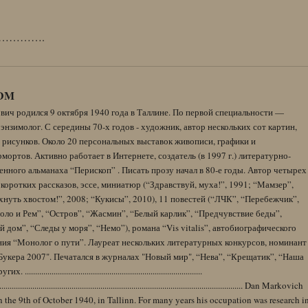
………….
DM
вич родился 9 октября 1940 года в Таллине. По первой специальности —
энзимолог. С середины 70-х годов - художник, автор нескольких сот картин,
 рисунков. Около 20 персональных выставок живописи, графики и
ортов. Активно работает в Интернете, создатель (в 1997 г.) литературно-
нного альманаха “Перископ” . Писать прозу начал в 80-е годы. Автор четырех
коротких рассказов, эссе, миниатюр (“Здравствуй, муха!”, 1991; “Мамзер”,
нуть хвостом!”, 2008; “Кукисы”, 2010), 11 повестей (“ЛЧК”, “Перебежчик”,
оло и Рем”, “Остров”, “Жасмин”, “Белый карлик”, “Предчувствие беды”,
 дом”, “Следы у моря”, “Немо”), романа “Vis vitalis”, автобиографического
ния “Монолог о пути”. Лауреат нескольких литературных конкурсов, номинант
Букера 2007". Печатался в журналах "Новый мир", “Нева”, “Крещатик”, “Наша
......................................................................................
........................................................................................................................ Dan Markovich
 the 9th of October 1940, in Tallinn. For many years his occupation was research i