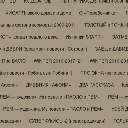
LIMITED
KOZLOV_OIL
Ч/Б ГРАФИКА для печати 300пи
ХИСАРЯ: около дома и в доме
О «Перебежчике»
анные фотонатюрморты 2009-2011
ТОЛСТЫЙ и ТОНКИЙ 
ОП» конца прошлого века
Из папки START-1
ЗАТМЕН
 и ДВЕРИ (фрагмент повести «Остров»)
ЗАЕЦ и ДАВИД 
Про ВАСЮ
WINTER 2016-2017 (2)
WINTER 2016-201
з повести «Робин, сын Робина»)
ПРО ОКНА (из повести
 «Афоня»
ДНЕВНИК «АФОНИ»
ДВА РАССКАЗА
Ко
РЕМ — художник. Из повести «ПАОЛО и РЕМ»
РЕМ — х
РЕМ — художник. Из повести «ПАОЛО и РЕМ»
УБЕЙ 
редакция)
СУПЕРКУКИСЫ-2 (новая редакция)
ТОЛЬ