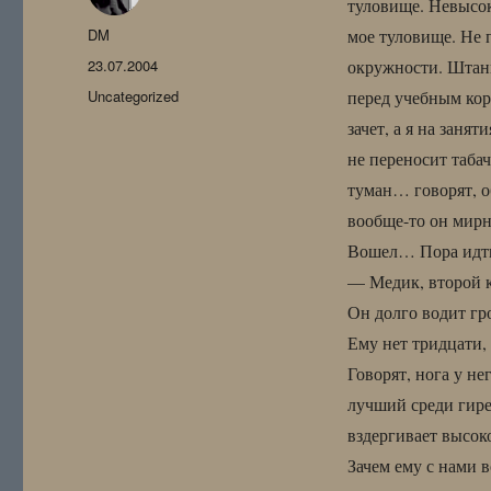
туловище. Невысок
Автор
DM
мое туловище. Не 
Опубликовано
23.07.2004
окружности. Штанг
Рубрики
Uncategorized
перед учебным кор
зачет, а я на заня
не переносит таба
туман… говорят, о
вообще-то он мирн
Вошел… Пора идти,
— Медик, второй к
Он долго водит гр
Ему нет тридцати, 
Говорят, нога у не
лучший среди гире
вздергивает высок
Зачем ему с нами в