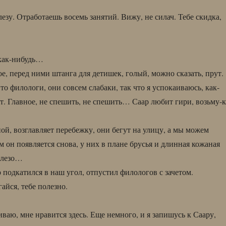
езу. Отработаешь восемь занятий. Вижу, не силач. Тебе скидка,
 как-нибудь…
ое, перед ними штанга для детишек, голый, можно сказать, прут.
о филологи, они совсем слабаки, так что я успокаиваюсь, как-
ет. Главное, не спешить, не спешить… Саар любит гири, возьму-к
ой, возглавляет перебежку, они бегут на улицу, а мы можем
 он появляется снова, у них в плане брусья и длинная кожаная
елезо…
 подкатился в наш угол, отпустил филологов с зачетом.
айся, тебе полезно.
ваю, мне нравится здесь. Еще немного, и я запишусь к Саару,