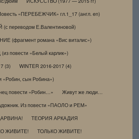
кс/дюйм
ИСКУССТВО (1977 — 2015 гг)
Повесть «ПЕРЕБЕЖЧИК» гл.1_17 (англ. en)
(с переводом Е.Валентиновой)
ИЕ (фрагмент романа «Вис виталис»)
(из повести «Белый карлик»)
7 (3)
WINTER 2016-2017 (4)
 «Робин, сын Робина»)
нец повести «Робин…»
Живут же люди…
удожник. Из повести «ПАОЛО и РЕМ»
ДАРВИНА!
ТЕОРИЯ АРКАДИЯ
КО ЖИВИТЕ!
ТОЛЬКО ЖИВИТЕ!