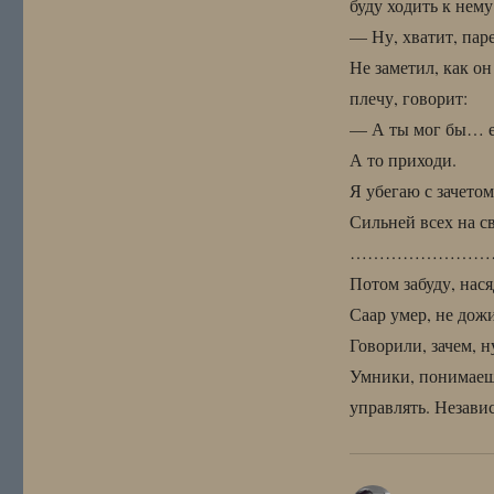
буду ходить к нему
— Ну, хватит, па
Не заметил, как он
плечу, говорит:
— А ты мог бы… ес
А то приходи.
Я убегаю с зачетом
Сильней всех на 
……………………
Потом забуду, нас
Саар умер, не дожи
Говорили, зачем, 
Умники, понимаешь
управлять. Незави