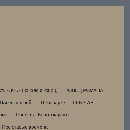
ть «ЛЧК» (начало и конец)
КОНЕЦ РОМАНА
Валентиновой)
В зоопарке
LENS-ART
дом»
Повесть «Белый карлик»
Про старые времена