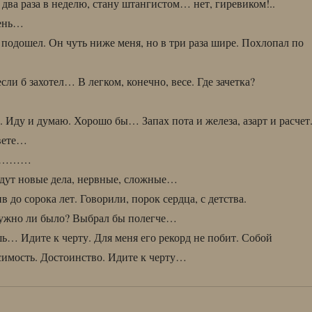
 два раза в неделю, стану штангистом… нет, гиревиком!..
рень…
 подошел. Он чуть ниже меня, но в три раза шире. Похлопал по
ли б захотел… В легком, конечно, весе. Где зачетка?
. Иду и думаю. Хорошо бы… Запах пота и железа, азарт и расчет
свете…
………
ядут новые дела, нервные, сложные…
в до сорока лет. Говорили, порок сердца, с детства.
нужно ли было? Выбрал бы полегче…
… Идите к черту. Для меня его рекорд не побит. Собой
симость. Достоинство. Идите к черту…