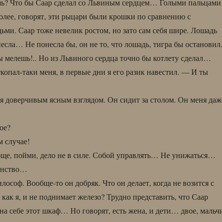
шь? Что бы Саар сделал со Львиным сердцем… Голыми пальцами
более, говорят, эти рыцари были крошки по сравнению с
ми. Саар тоже невелик ростом, но зато сам себя шире. Лошадь
есла… Не понесла бы, он не то, что лошадь, тигра бы остановил
ты мелешь!.. Но из Львиного сердца точно бы котлету сделал…
копал-таки меня, в первые дни я его разик навестил. — И ты
я доверчивым ясным взглядом. Он сидит за столом. Он меня даж
ое?
м случае!
ще, пойми, дело не в силе. Собой управлять… Не унижаться…
инство…
лософ. Вообще-то он добряк. Что он делает, когда не возится с
как я, и не поднимает железо? Трудно представить, что Саар
на себе этот шкаф… Но говорят, есть жена, и дети… двое, мальч