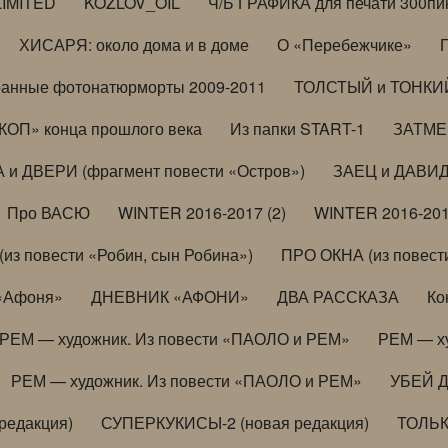
LIMITED
KOZLOV_OIL
Ч/Б ГРАФИКА для печати 300пи
ХИСАРЯ: около дома и в доме
О «Перебежчике»
анные фотонатюрморты 2009-2011
ТОЛСТЫЙ и ТОНКИЙ 
ОП» конца прошлого века
Из папки START-1
ЗАТМЕН
 и ДВЕРИ (фрагмент повести «Остров»)
ЗАЕЦ и ДАВИД 
Про ВАСЮ
WINTER 2016-2017 (2)
WINTER 2016-201
з повести «Робин, сын Робина»)
ПРО ОКНА (из повести
 «Афоня»
ДНЕВНИК «АФОНИ»
ДВА РАССКАЗА
Ко
РЕМ — художник. Из повести «ПАОЛО и РЕМ»
РЕМ — х
РЕМ — художник. Из повести «ПАОЛО и РЕМ»
УБЕЙ 
редакция)
СУПЕРКУКИСЫ-2 (новая редакция)
ТОЛЬ