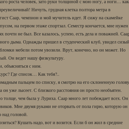
ого роста человек, зато руки толщиной с мою ногу, а ноги… как
преувеличивай! Ничуть, грудная клетка полтора метра в
ист Саар, чемпион и мой мучитель идет. Я сижу на скамейке
пусом, на первом этаже спортзал. Семестр кончается, мне нужен
тиях почти не был. Все казалось, успею, есть дела и поважней. Саа
чного дыма. Однажды пришел в студенческий клуб, увидел сизы
бломки мебели потом увозили. Врут, конечно, но он может. Но
ый. Он ведет нашу физкультуру.
 объясняться с ним.
урс? Где список… Как тебя?..
омадным пальцем по списку, я смотрю на его склоненную голову
а он уже лысеет. С близкого расстояния он просто необъятен.
го толще, чем была у Луриха. Саар много лет побеждает всех. Он
виков. Мне двумя руками не оторвать от пола гирю, которую он
о над головой.
озиться? Кушать надо, вот и возится. Если б он жил в средние