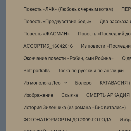
Повесть «ЛЧК» (Любовь к черным котам)
ПЕ
Повесть «Предчувствие беды»
Два рассказа и
Повесть «ЖАСМИН»
Повесть «Последний д
АССОРТИ5_16042016
Из повести «Последни
Окончание повести «Робин, сын Робина»
О д
Self-portraits
Тоска по-русски и по-англицки
Из монолога Лео
Болеро
КАТАВАСИЯ (
Изображение
Ссылка
СМЕРТЬ АРКАДИЯ
История Зиленчика (из романа «Вис виталис»)
ФОТОНАТЮРМОРТЫ ДО 2009-ГО ГОДА
Избр