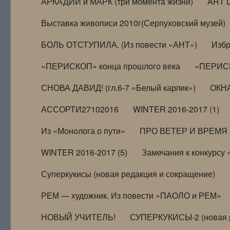
АРКАДИЙ и МАРК (три момента жизни)
ART 
Выставка живописи 2010г(Серпуховский музей)
БОЛЬ ОТСТУПИЛА. (Из повести «АНТ»)
Избр
«ПЕРИСКОП» конца прошлого века
«ПЕРИСК
СНОВА ДАВИД! (гл.6-7 «Белый карлик»)
ОКНА
АССОРТИ27102016
WINTER 2016-2017 (1)
Из «Монолога о пути»
ПРО ВЕТЕР И ВРЕМЯ (и
WINTER 2016-2017 (5)
Замечания к конкурсу
Суперкукисы (новая редакция и сокращение)
РЕМ — художник. Из повести «ПАОЛО и РЕМ»
НОВЫЙ УЧИТЕЛЬ!
СУПЕРКУКИСЫ-2 (новая 