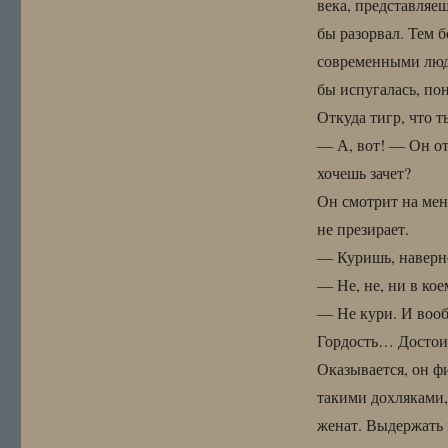
века, представляе
бы разорвал. Тем 
современными людь
бы испугалась, пон
Откуда тигр, что 
— А, вот! — Он от
хочешь зачет?
Он смотрит на мен
не презирает.
— Куришь, наверн
— Не, не, ни в кое
— Не кури. И вооб
Гордость… Досто
Оказывается, он фи
такими дохляками, 
женат. Выдержать 