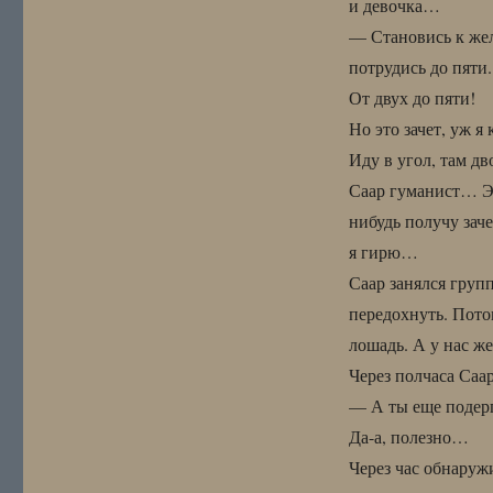
и девочка…
— Становись к жел
потрудись до пяти.
От двух до пяти!
Но это зачет, уж я
Иду в угол, там дв
Саар гуманист… Эт
нибудь получу зач
я гирю…
Саар занялся групп
передохнуть. Потом
лошадь. А у нас ж
Через полчаса Саар
— А ты еще подерг
Да-а, полезно…
Через час обнаружи