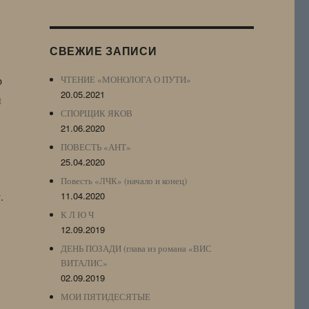
Журнала
(ЖЖ,
LJ
СВЕЖИЕ ЗАПИСИ
Archive)
р
ЧТЕНИЕ «МОНОЛОГА О ПУТИ»
20.05.2021
й
СПОРЩИК ЯКОВ
21.06.2020
ПОВЕСТЬ «АНТ»
25.04.2020
Повесть «ЛЧК» (начало и конец)
.
11.04.2020
К Л Ю Ч
12.09.2019
ДЕНЬ ПОЗАДИ (глава из романа «ВИС
ВИТАЛИС»
02.09.2019
МОИ ПЯТИДЕСЯТЫЕ