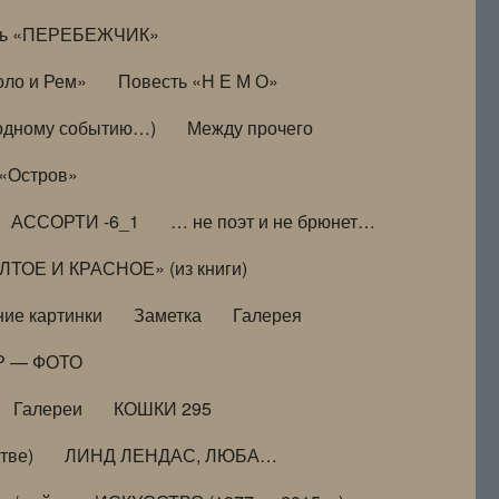
ть «ПЕРЕБЕЖЧИК»
оло и Рем»
Повесть «Н Е М О»
к одному событию…)
Между прочего
 «Остров»
АССОРТИ -6_1
… не поэт и не брюнет…
ТОЕ И КРАСНОЕ» (из книги)
ие картинки
Заметка
Галерея
Р — ФОТО
Галереи
КОШКИ 295
тве)
ЛИНД ЛЕНДАС, ЛЮБА…