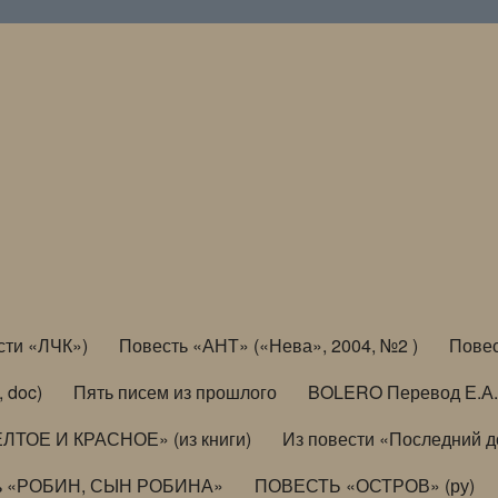
сти «ЛЧК»)
Повесть «АНТ» («Нева», 2004, №2 )
Повес
, doc)
Пять писем из прошлого
BOLERO Перевод Е.А.
ЛТОЕ И КРАСНОЕ» (из книги)
Из повести «Последний 
ь «РОБИН, СЫН РОБИНА»
ПОВЕСТЬ «ОСТРОВ» (ру)