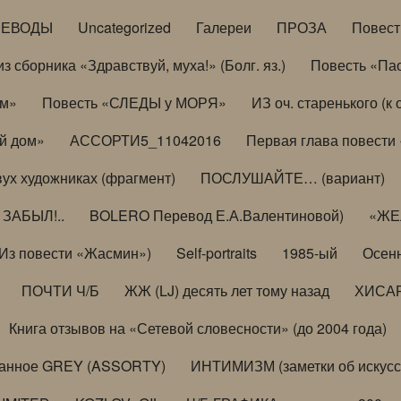
РЕВОДЫ
Uncategorized
Галереи
ПРОЗА
Повес
з сборника «Здравствуй, муха!» (Болг. яз.)
Повесть «Па
ом»
Повесть «СЛЕДЫ у МОРЯ»
ИЗ оч. старенького (
й дом»
АССОРТИ5_11042016
Первая глава повести
вух художниках (фрагмент)
ПОСЛУШАЙТЕ… (вариант)
ЗАБЫЛ!..
BOLERO Перевод Е.А.Валентиновой)
«ЖЕЛ
Из повести «Жасмин»)
Self-portraits
1985-ый
Осенн
ПОЧТИ Ч/Б
ЖЖ (LJ) десять лет тому назад
ХИСА
Книга отзывов на «Сетевой словесности» (до 2004 года)
анное GREY (ASSORTY)
ИНТИМИЗМ (заметки об искусс