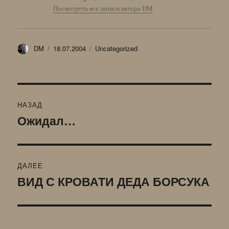
Посмотреть все записи автора DM
Автор
Опубликовано
Рубрики
DM
18.07.2004
Uncategorized
Навигация
НАЗАД
по
Ожидал…
Предыдущая
запись:
записям
ДАЛЕЕ
ВИД С КРОВАТИ ДЕДА БОРСУКА
Следующая
запись: