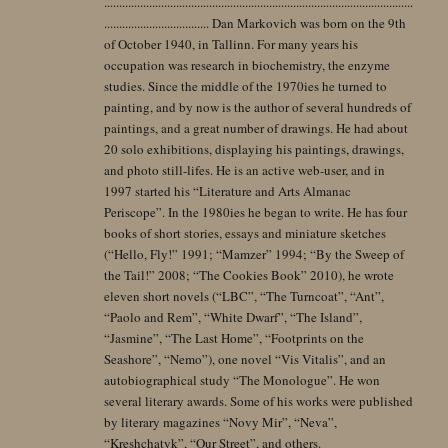
.......................................................................................................
................................... Dan Markovich was born on the 9th
of October 1940, in Tallinn. For many years his
occupation was research in biochemistry, the enzyme
studies. Since the middle of the 1970ies he turned to
painting, and by now is the author of several hundreds of
paintings, and a great number of drawings. He had about
20 solo exhibitions, displaying his paintings, drawings,
and photo still-lifes. He is an active web-user, and in
1997 started his “Literature and Arts Almanac
Periscope”. In the 1980ies he began to write. He has four
books of short stories, essays and miniature sketches
(“Hello, Fly!” 1991; “Mamzer” 1994; “By the Sweep of
the Tail!” 2008; “The Cookies Book” 2010), he wrote
eleven short novels (“LBC”, “The Turncoat”, “Ant”,
“Paolo and Rem”, “White Dwarf”, “The Island”,
“Jasmine”, “The Last Home”, “Footprints on the
Seashore”, “Nemo”), one novel “Vis Vitalis”, and an
autobiographical study “The Monologue”. He won
several literary awards. Some of his works were published
by literary magazines “Novy Mir”, “Neva”,
“Kreshchatyk”, “Our Street”, and others.