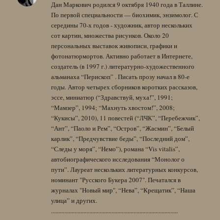
Дан Маркович родился 9 октября 1940 года в Таллине.
По первой специальности — биохимик, энзимолог. С
середины 70-х годов - художник, автор нескольких
сот картин, множества рисунков. Около 20
персональных выставок живописи, графики и
фотонатюрмортов. Активно работает в Интернете,
создатель (в 1997 г.) литературно-художественного
альманаха “Перископ” . Писать прозу начал в 80-е
годы. Автор четырех сборников коротких рассказов,
эссе, миниатюр (“Здравствуй, муха!”, 1991;
“Мамзер”, 1994; “Махнуть хвостом!”, 2008;
“Кукисы”, 2010), 11 повестей (“ЛЧК”, “Перебежчик”,
“Ант”, “Паоло и Рем”, “Остров”, “Жасмин”, “Белый
карлик”, “Предчувствие беды”, “Последний дом”,
“Следы у моря”, “Немо”), романа “Vis vitalis”,
автобиографического исследования “Монолог о
пути”. Лауреат нескольких литературных конкурсов,
номинант "Русского Букера 2007". Печатался в
журналах "Новый мир", “Нева”, “Крещатик”, “Наша
улица” и других.
......................................................................................