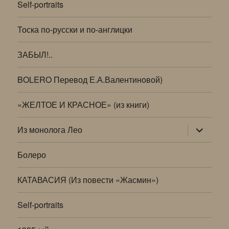
Self-portraits
Тоска по-русски и по-англицки
ЗАБЫЛ!..
BOLERO Перевод Е.А.Валентиновой)
«ЖЕЛТОЕ И КРАСНОЕ» (из книги)
раскрыт
Из монолога Лео
дочернее
меню
Болеро
КАТАВАСИЯ (Из повести «Жасмин»)
Self-portraits