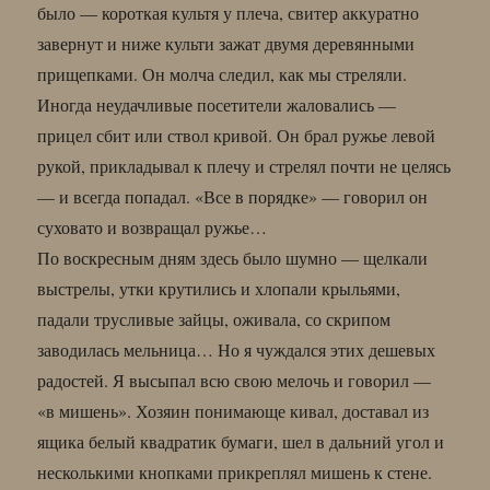
было — короткая культя у плеча, свитер аккуратно
завернут и ниже культи зажат двумя деревянными
прищепками. Он молча следил, как мы стреляли.
Иногда неудачливые посетители жаловались —
прицел сбит или ствол кривой. Он брал ружье левой
рукой, прикладывал к плечу и стрелял почти не целясь
— и всегда попадал. «Все в порядке» — говорил он
суховато и возвращал ружье…
По воскресным дням здесь было шумно — щелкали
выстрелы, утки крутились и хлопали крыльями,
падали трусливые зайцы, оживала, со скрипом
заводилась мельница… Но я чуждался этих дешевых
радостей. Я высыпал всю свою мелочь и говорил —
«в мишень». Хозяин понимающе кивал, доставал из
ящика белый квадратик бумаги, шел в дальний угол и
несколькими кнопками прикреплял мишень к стене.