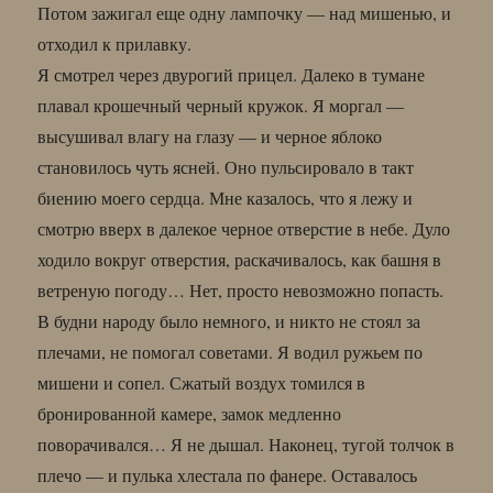
Потом зажигал еще одну лампочку — над мишенью, и
отходил к прилавку.
Я смотрел через двурогий прицел. Далеко в тумане
плавал крошечный черный кружок. Я моргал —
высушивал влагу на глазу — и черное яблоко
становилось чуть ясней. Оно пульсировало в такт
биению моего сердца. Мне казалось, что я лежу и
смотрю вверх в далекое черное отверстие в небе. Дуло
ходило вокруг отверстия, раскачивалось, как башня в
ветреную погоду… Нет, просто невозможно попасть.
В будни народу было немного, и никто не стоял за
плечами, не помогал советами. Я водил ружьем по
мишени и сопел. Сжатый воздух томился в
бронированной камере, замок медленно
поворачивался… Я не дышал. Наконец, тугой толчок в
плечо — и пулька хлестала по фанере. Оставалось