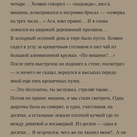
четыре… Хозяин говорил — «подожди», шел к
мишени, всматривался и негромко бросал — «семерка
на трех часах…» Ага, взял правее… И я снова
ложился на широкий деревянный прилавок…
В холодный осенний день в тире было пусто. Хозяин
сидел в углу за крошечным столиком и пил чай из
большой алюминиевой кружки. «По мишени?…»
После пяти выстрелов он подошел к стене, посмотрел
— и ничего не сказал, вернулся и высыпал передо
мной еще пять крошечных пулек.
— Это бесплатно, ты заслужил, стреляй также…
Потом он принес мишень, и мы стали смотреть. Одна
дырочка была на семерке, и одна, счастливая, на
десятке, а остальные лежали плотной кучкой где-то
между девяткой и восьмеркой. Из десяти — одна в
десятке… Я огорчился, чего же он хвалил меня?.. А он