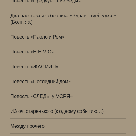
Повесть «Предчувствие беды»
Два рассказа из сборника «Здравствуй, муха!»
(Болг. яз.)
Повесть «Паоло и Рем»
Повесть «Н Е М О»
Повесть «ЖАСМИН»
Повесть «Последний дом»
Повесть «СЛЕДЫ у МОРЯ»
ИЗ оч. старенького (к одному событию…)
Между прочего