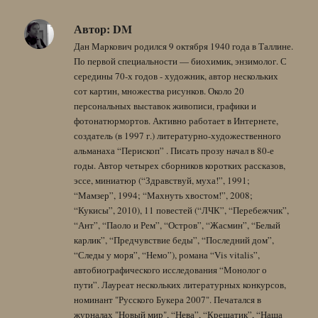
Автор:
DM
Дан Маркович родился 9 октября 1940 года в Таллине.
По первой специальности — биохимик, энзимолог. С
середины 70-х годов - художник, автор нескольких
сот картин, множества рисунков. Около 20
персональных выставок живописи, графики и
фотонатюрмортов. Активно работает в Интернете,
создатель (в 1997 г.) литературно-художественного
альманаха “Перископ” . Писать прозу начал в 80-е
годы. Автор четырех сборников коротких рассказов,
эссе, миниатюр (“Здравствуй, муха!”, 1991;
“Мамзер”, 1994; “Махнуть хвостом!”, 2008;
“Кукисы”, 2010), 11 повестей (“ЛЧК”, “Перебежчик”,
“Ант”, “Паоло и Рем”, “Остров”, “Жасмин”, “Белый
карлик”, “Предчувствие беды”, “Последний дом”,
“Следы у моря”, “Немо”), романа “Vis vitalis”,
автобиографического исследования “Монолог о
пути”. Лауреат нескольких литературных конкурсов,
номинант "Русского Букера 2007". Печатался в
журналах "Новый мир", “Нева”, “Крещатик”, “Наша