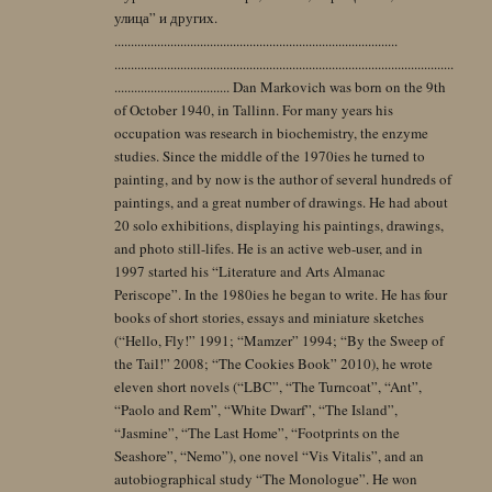
улица” и других.
......................................................................................
.......................................................................................................
................................... Dan Markovich was born on the 9th
of October 1940, in Tallinn. For many years his
occupation was research in biochemistry, the enzyme
studies. Since the middle of the 1970ies he turned to
painting, and by now is the author of several hundreds of
paintings, and a great number of drawings. He had about
20 solo exhibitions, displaying his paintings, drawings,
and photo still-lifes. He is an active web-user, and in
1997 started his “Literature and Arts Almanac
Periscope”. In the 1980ies he began to write. He has four
books of short stories, essays and miniature sketches
(“Hello, Fly!” 1991; “Mamzer” 1994; “By the Sweep of
the Tail!” 2008; “The Cookies Book” 2010), he wrote
eleven short novels (“LBC”, “The Turncoat”, “Ant”,
“Paolo and Rem”, “White Dwarf”, “The Island”,
“Jasmine”, “The Last Home”, “Footprints on the
Seashore”, “Nemo”), one novel “Vis Vitalis”, and an
autobiographical study “The Monologue”. He won