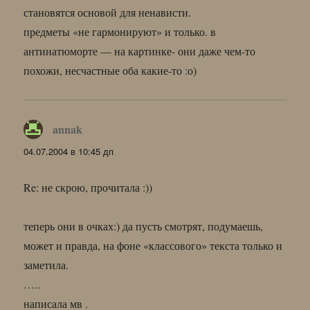
становятся основой для ненависти.
предметы «не гармонируют» и только. в
антинатюморте — на картинке- они даже чем-то
похожи, несчастные оба какие-то :о)
annak
:
04.07.2004 в 10:45 дп
Re: не скрою, прочитала :))
теперь они в очках:) да пусть смотрят, подумаешь,
может и правда, на фоне «классового» текста только и
заметила.
…..
написала мв .