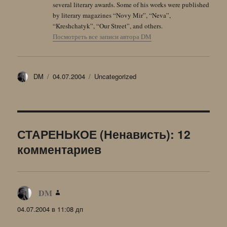
several literary awards. Some of his works were published
by literary magazines “Novy Mir”, “Neva”,
“Kreshchatyk”, “Our Street”, and others.
Посмотреть все записи автора DM
Автор
Опубликовано
Рубрики
DM
04.07.2004
Uncategorized
СТАРЕНЬКОЕ (Ненависть): 12
комментариев
DM
:
04.07.2004 в 11:08 дп