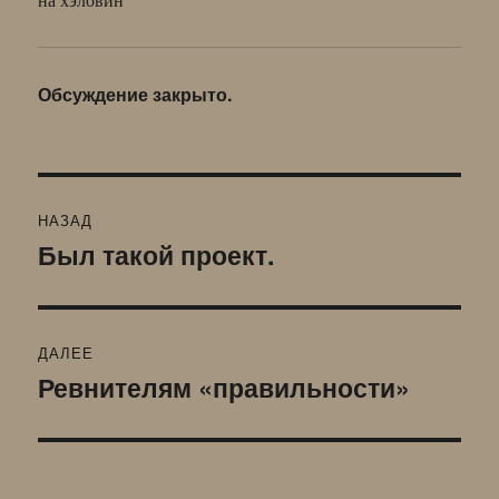
Обсуждение закрыто.
Навигация
НАЗАД
по
Был такой проект.
Предыдущая
запись:
записям
ДАЛЕЕ
Ревнителям «правильности»
Следующая
запись: