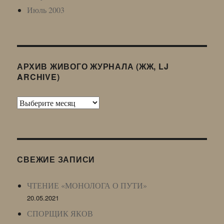
Июль 2003
АРХИВ ЖИВОГО ЖУРНАЛА (ЖЖ, LJ
ARCHIVE)
Архив
Живого
Журнала
(ЖЖ,
LJ
СВЕЖИЕ ЗАПИСИ
Archive)
ЧТЕНИЕ «МОНОЛОГА О ПУТИ»
20.05.2021
СПОРЩИК ЯКОВ