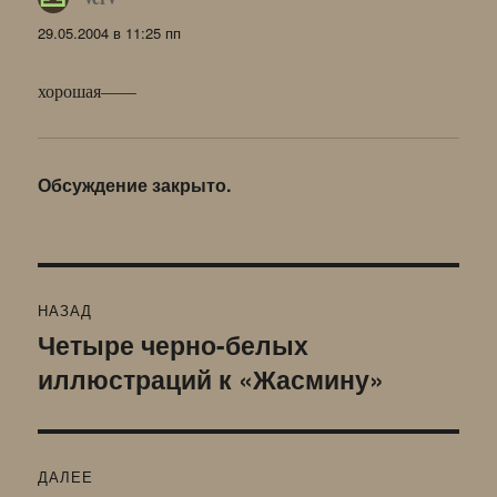
29.05.2004 в 11:25 пп
хорошая——
Обсуждение закрыто.
Навигация
НАЗАД
по
Четыре черно-белых
Предыдущая
иллюстраций к «Жасмину»
запись:
записям
ДАЛЕЕ