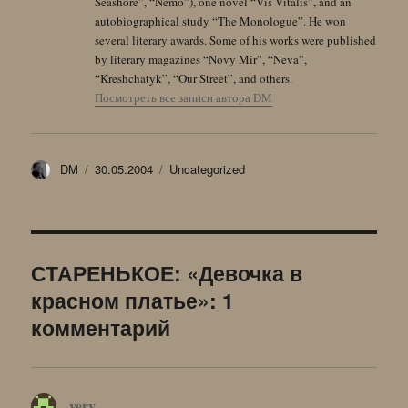
Seashore”, “Nemo”), one novel “Vis Vitalis”, and an
autobiographical study “The Monologue”. He won
several literary awards. Some of his works were published
by literary magazines “Novy Mir”, “Neva”,
“Kreshchatyk”, “Our Street”, and others.
Посмотреть все записи автора DM
Автор
Опубликовано
Рубрики
DM
30.05.2004
Uncategorized
СТАРЕНЬКОЕ: «Девочка в
красном платье»: 1
комментарий
verv
: