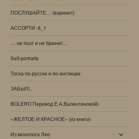
ПОСЛУШАЙТЕ… (вариант)
АССОРТИ -6_1
… не поэт и не брюнет…
Self-portraits
Тоска по-русски и по-англицки
ЗАБЫЛ!..
BOLERO Перевод Е.А.Валентиновой)
«ЖЕЛТОЕ И КРАСНОЕ» (из книги)
раскрыт
Из монолога Лео
дочернее