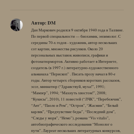
Автор:
DM
Дан Маркович родился 9 октября 1940 года в Таллине.
По первой специальности — биохимик, энзимолог. С
середины 70-х годов - художник, автор нескольких
сот картин, множества рисунков. Около 20
персональных выставок живописи, графики и
фотонатюрмортов. Активно работает в Интернете,
создатель (в 1997 г.) литературно-художественного
альманаха “Перископ” . Писать прозу начал в 80-е
годы. Автор четырех сборников коротких рассказов,
эссе, миниатюр (“Здравствуй, муха!”, 1991;
“Мамзер”, 1994; “Махнуть хвостом!”, 2008;
“Кукисы”, 2010), 11 повестей (“ЛЧК”, “Перебежчик”,
“Ант”, “Паоло и Рем”, “Остров”, “Жасмин”, “Белый
карлик”, “Предчувствие беды”, “Последний дом”,
“Следы у моря”, “Немо”), романа “Vis vitalis”,
автобиографического исследования “Монолог о
пути”. Лауреат нескольких литературных конкурсов,