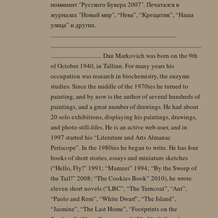
номинант "Русского Букера 2007". Печатался в
журналах "Новый мир", “Нева”, “Крещатик”, “Наша
улица” и других.
......................................................................................
.......................................................................................................
................................... Dan Markovich was born on the 9th
of October 1940, in Tallinn. For many years his
occupation was research in biochemistry, the enzyme
studies. Since the middle of the 1970ies he turned to
painting, and by now is the author of several hundreds of
paintings, and a great number of drawings. He had about
20 solo exhibitions, displaying his paintings, drawings,
and photo still-lifes. He is an active web-user, and in
1997 started his “Literature and Arts Almanac
Periscope”. In the 1980ies he began to write. He has four
books of short stories, essays and miniature sketches
(“Hello, Fly!” 1991; “Mamzer” 1994; “By the Sweep of
the Tail!” 2008; “The Cookies Book” 2010), he wrote
eleven short novels (“LBC”, “The Turncoat”, “Ant”,
“Paolo and Rem”, “White Dwarf”, “The Island”,
“Jasmine”, “The Last Home”, “Footprints on the