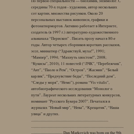
По первой специальности — биохимик, энзимолог. С
середины 70-х годов - художник, автор нескольких
сот картин, множества рисунков. Около 20
персональных выставок живописи, графики и
фотонатюрмортов. Активно работает в Интернете,
создатель (в 1997 г.) литературно-художественного
альманаха “Перископ” . Писать прозу начал в 80-е
годы. Автор четырех сборников коротких рассказов,
эссе, миниатюр (“Здравствуй, муха!”, 1991;
“Мамзер”, 1994; “Махнуть хвостом!”, 2008;
“Кукисы”, 2010), 11 повестей (“ЛЧК”, “Перебежчик”,
“Ант”, “Паоло и Рем”, “Остров”, “Жасмин”, “Белый
карлик”, “Предчувствие беды”, “Последний дом”,
“Следы у моря”, “Немо”), романа “Vis vitalis”,
автобиографического исследования “Монолог о
пути”. Лауреат нескольких литературных конкурсов,
номинант "Русского Букера 2007". Печатался в
журналах "Новый мир", “Нева”, “Крещатик”, “Наша
улица” и других.
......................................................................................
.......................................................................................................
................................... Dan Markovich was born on the 9th