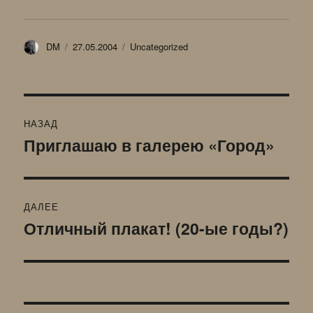
Автор
Опубликовано
Рубрики
DM
27.05.2004
Uncategorized
Навигация
НАЗАД
по
Приглашаю в галерею «Город»
Предыдущая
запись:
записям
ДАЛЕЕ
Отличный плакат! (20-ые годы?)
Следующая
запись: