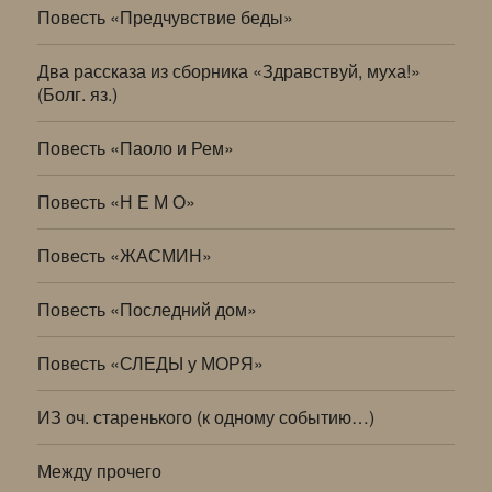
Повесть «Предчувствие беды»
Два рассказа из сборника «Здравствуй, муха!»
(Болг. яз.)
Повесть «Паоло и Рем»
Повесть «Н Е М О»
Повесть «ЖАСМИН»
Повесть «Последний дом»
Повесть «СЛЕДЫ у МОРЯ»
ИЗ оч. старенького (к одному событию…)
Между прочего