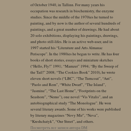
of October 1940, in Tallinn. For many years his
occupation was research in biochemistry, the enzyme
studies. Since the middle of the 1970ies he turned to
painting, and by now is the author of several hundreds of
paintings, and a great number of drawings. He had about
20 solo exhibitions, displaying his paintings, drawings,
and photo still-lifes. He is an active web-user, and in
1997 started his “Literature and Arts Almanac
Periscope”. In the 1980ies he began to write. He has four
books of short stories, essays and miniature sketches
(“Hello, Fly!” 1991; “Mamzer” 1994; “By the Sweep of
the Tail!” 2008; “The Cookies Book” 2010), he wrote
eleven short novels (“LBC”, “The Turncoat”, “Ant”,
“Paolo and Rem”, “White Dwarf”, “The Island”,
“Jasmine”, “The Last Home”, “Footprints on the
Seashore”, “Nemo”), one novel “Vis Vitalis”, and an
autobiographical study “The Monologue”. He won
several literary awards. Some of his works were published
by literary magazines “Novy Mir”, “Neva”,
“Kreshchatyk”, “Our Street”, and others.
Посмотреть все записи автора DM