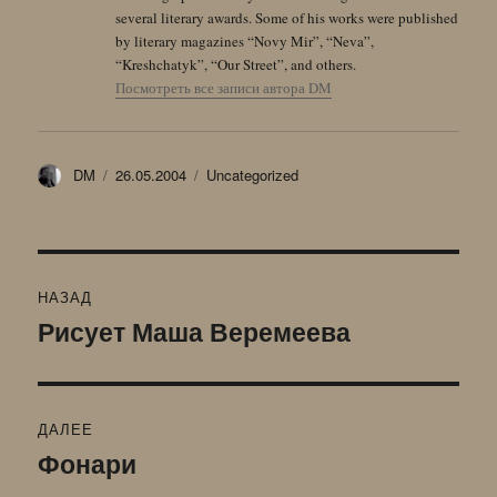
several literary awards. Some of his works were published
by literary magazines “Novy Mir”, “Neva”,
“Kreshchatyk”, “Our Street”, and others.
Посмотреть все записи автора DM
Автор
Опубликовано
Рубрики
DM
26.05.2004
Uncategorized
Навигация
НАЗАД
по
Рисует Маша Веремеева
Предыдущая
запись:
записям
ДАЛЕЕ
Фонари
Следующая
запись: