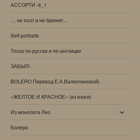
АССОРТИ -6_1
… не поэт и не брюнет…
Self-portraits
Тоска по-русски и по-англицки
ЗАБЫЛ!..
BOLERO Перевод Е.А.Валентиновой)
«ЖЕЛТОЕ И КРАСНОЕ» (из книги)
раскрыт
Из монолога Лео
дочернее
меню
Болеро