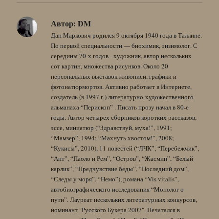
Автор:
DM
Дан Маркович родился 9 октября 1940 года в Таллине.
По первой специальности — биохимик, энзимолог. С
середины 70-х годов - художник, автор нескольких
сот картин, множества рисунков. Около 20
персональных выставок живописи, графики и
фотонатюрмортов. Активно работает в Интернете,
создатель (в 1997 г.) литературно-художественного
альманаха “Перископ” . Писать прозу начал в 80-е
годы. Автор четырех сборников коротких рассказов,
эссе, миниатюр (“Здравствуй, муха!”, 1991;
“Мамзер”, 1994; “Махнуть хвостом!”, 2008;
“Кукисы”, 2010), 11 повестей (“ЛЧК”, “Перебежчик”,
“Ант”, “Паоло и Рем”, “Остров”, “Жасмин”, “Белый
карлик”, “Предчувствие беды”, “Последний дом”,
“Следы у моря”, “Немо”), романа “Vis vitalis”,
автобиографического исследования “Монолог о
пути”. Лауреат нескольких литературных конкурсов,
номинант "Русского Букера 2007". Печатался в