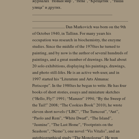
журналах "Новый мир", “Нева”, “Крещатик”, “Наша
улица” и других.
......................................................................................
.......................................................................................................
................................... Dan Markovich was born on the 9th
of October 1940, in Tallinn. For many years his
occupation was research in biochemistry, the enzyme
studies. Since the middle of the 1970ies he turned to
painting, and by now is the author of several hundreds of
paintings, and a great number of drawings. He had about
20 solo exhibitions, displaying his paintings, drawings,
and photo still-lifes. He is an active web-user, and in
1997 started his “Literature and Arts Almanac
Periscope”. In the 1980ies he began to write. He has four
books of short stories, essays and miniature sketches
(“Hello, Fly!” 1991; “Mamzer” 1994; “By the Sweep of
the Tail!” 2008; “The Cookies Book” 2010), he wrote
eleven short novels (“LBC”, “The Turncoat”, “Ant”,
“Paolo and Rem”, “White Dwarf”, “The Island”,
“Jasmine”, “The Last Home”, “Footprints on the
Seashore”, “Nemo”), one novel “Vis Vitalis”, and an
autobiographical study “The Monologue”. He won