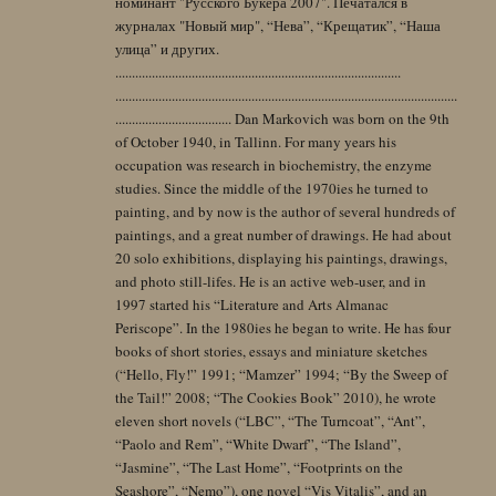
номинант "Русского Букера 2007". Печатался в
журналах "Новый мир", “Нева”, “Крещатик”, “Наша
улица” и других.
......................................................................................
.......................................................................................................
................................... Dan Markovich was born on the 9th
of October 1940, in Tallinn. For many years his
occupation was research in biochemistry, the enzyme
studies. Since the middle of the 1970ies he turned to
painting, and by now is the author of several hundreds of
paintings, and a great number of drawings. He had about
20 solo exhibitions, displaying his paintings, drawings,
and photo still-lifes. He is an active web-user, and in
1997 started his “Literature and Arts Almanac
Periscope”. In the 1980ies he began to write. He has four
books of short stories, essays and miniature sketches
(“Hello, Fly!” 1991; “Mamzer” 1994; “By the Sweep of
the Tail!” 2008; “The Cookies Book” 2010), he wrote
eleven short novels (“LBC”, “The Turncoat”, “Ant”,
“Paolo and Rem”, “White Dwarf”, “The Island”,
“Jasmine”, “The Last Home”, “Footprints on the
Seashore”, “Nemo”), one novel “Vis Vitalis”, and an