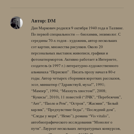
Автор:
DM
Дан Маркович родился 9 октября 1940 года в Таллине.
По первой специальности — биохимик, энзимолог. С
середины 70-х годов - художник, автор нескольких
сот картин, множества рисунков. Около 20
персональных выставок живописи, графики и
фотонатюрмортов. Активно работает в Интернете,
создатель (в 1997 г.) литературно-художественного
альманаха “Перископ” . Писать прозу начал в 80-е
годы. Автор четырех сборников коротких рассказов,
эссе, миниатюр (“Здравствуй, муха!”, 1991;
“Мамзер”, 1994; “Махнуть хвостом!”, 2008;
“Кукисы”, 2010), 11 повестей (“ЛЧК”, “Перебежчик”,
“Ант”, “Паоло и Рем”, “Остров”, “Жасмин”, “Белый
карлик”, “Предчувствие беды”, “Последний дом”,
“Следы у моря”, “Немо”), романа “Vis vitalis”,
автобиографического исследования “Монолог о
пути”. Лауреат нескольких литературных конкурсов,