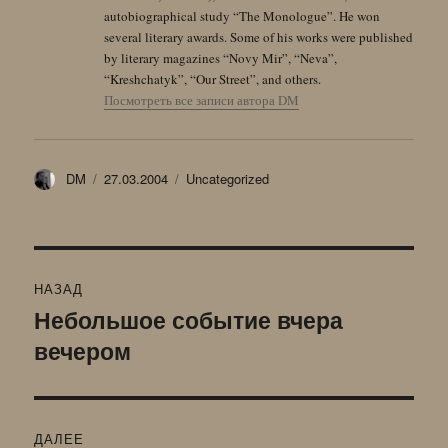
autobiographical study “The Monologue”. He won
several literary awards. Some of his works were published
by literary magazines “Novy Mir”, “Neva”,
“Kreshchatyk”, “Our Street”, and others.
Посмотреть все записи автора DM
Автор
Опубликовано
Рубрики
DM
27.03.2004
Uncategorized
Навигация
НАЗАД
по
Небольшое событие вчера
Предыдущая
вечером
запись:
записям
ДАЛЕЕ