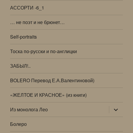
АССОРТИ -6_1
… не поэт и не брюнет…
Self-portraits
Тоска по-русски и по-англицки
ЗАБЫЛ!..
BOLERO Перевод Е.А.Валентиновой)
«ЖЕЛТОЕ И КРАСНОЕ» (из книги)
раскрыт
Из монолога Лео
дочернее
меню
Болеро