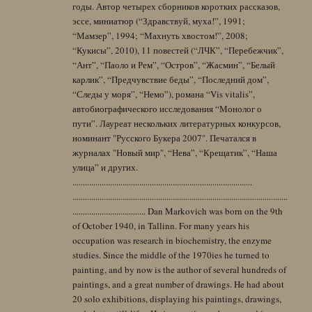
годы. Автор четырех сборников коротких рассказов,
эссе, миниатюр (“Здравствуй, муха!”, 1991;
“Мамзер”, 1994; “Махнуть хвостом!”, 2008;
“Кукисы”, 2010), 11 повестей (“ЛЧК”, “Перебежчик”,
“Ант”, “Паоло и Рем”, “Остров”, “Жасмин”, “Белый
карлик”, “Предчувствие беды”, “Последний дом”,
“Следы у моря”, “Немо”), романа “Vis vitalis”,
автобиографического исследования “Монолог о
пути”. Лауреат нескольких литературных конкурсов,
номинант "Русского Букера 2007". Печатался в
журналах "Новый мир", “Нева”, “Крещатик”, “Наша
улица” и других.
......................................................................................
.......................................................................................................
................................... Dan Markovich was born on the 9th
of October 1940, in Tallinn. For many years his
occupation was research in biochemistry, the enzyme
studies. Since the middle of the 1970ies he turned to
painting, and by now is the author of several hundreds of
paintings, and a great number of drawings. He had about
20 solo exhibitions, displaying his paintings, drawings,