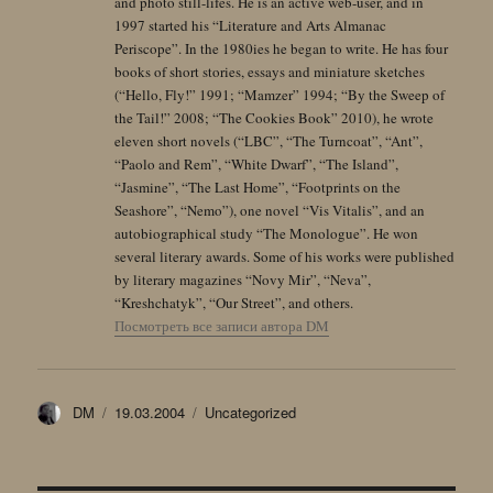
and photo still-lifes. He is an active web-user, and in
1997 started his “Literature and Arts Almanac
Periscope”. In the 1980ies he began to write. He has four
books of short stories, essays and miniature sketches
(“Hello, Fly!” 1991; “Mamzer” 1994; “By the Sweep of
the Tail!” 2008; “The Cookies Book” 2010), he wrote
eleven short novels (“LBC”, “The Turncoat”, “Ant”,
“Paolo and Rem”, “White Dwarf”, “The Island”,
“Jasmine”, “The Last Home”, “Footprints on the
Seashore”, “Nemo”), one novel “Vis Vitalis”, and an
autobiographical study “The Monologue”. He won
several literary awards. Some of his works were published
by literary magazines “Novy Mir”, “Neva”,
“Kreshchatyk”, “Our Street”, and others.
Посмотреть все записи автора DM
Автор
Опубликовано
Рубрики
DM
19.03.2004
Uncategorized