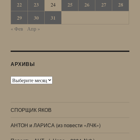
22
23
25
26
27
28
24
29
30
31
« Фев
Апр »
АРХИВЫ
Архивы
СПОРЩИК ЯКОВ
АНТОН и ЛАРИСА (из повести «ЛЧК»)