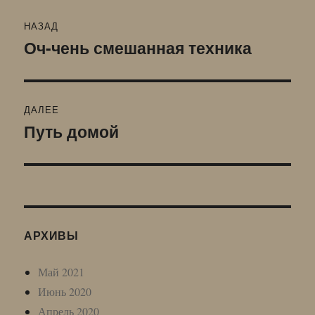
Навигация
НАЗАД
по
Оч-чень смешанная техника
Предыдущая
запись:
записям
ДАЛЕЕ
Путь домой
Следующая
запись:
АРХИВЫ
Май 2021
Июнь 2020
Апрель 2020