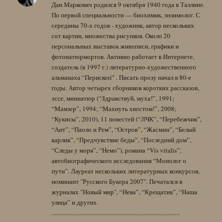
Дан Маркович родился 9 октября 1940 года в Таллине.
По первой специальности — биохимик, энзимолог. С
середины 70-х годов - художник, автор нескольких
сот картин, множества рисунков. Около 20
персональных выставок живописи, графики и
фотонатюрмортов. Активно работает в Интернете,
создатель (в 1997 г.) литературно-художественного
альманаха “Перископ” . Писать прозу начал в 80-е
годы. Автор четырех сборников коротких рассказов,
эссе, миниатюр (“Здравствуй, муха!”, 1991;
“Мамзер”, 1994; “Махнуть хвостом!”, 2008;
“Кукисы”, 2010), 11 повестей (“ЛЧК”, “Перебежчик”,
“Ант”, “Паоло и Рем”, “Остров”, “Жасмин”, “Белый
карлик”, “Предчувствие беды”, “Последний дом”,
“Следы у моря”, “Немо”), романа “Vis vitalis”,
автобиографического исследования “Монолог о
пути”. Лауреат нескольких литературных конкурсов,
номинант "Русского Букера 2007". Печатался в
журналах "Новый мир", “Нева”, “Крещатик”, “Наша
улица” и других.
......................................................................................