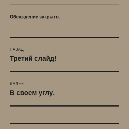
Обсуждение закрыто.
Навигация
НАЗАД
по
Третий слайд!
Предыдущая
запись:
записям
ДАЛЕЕ
В своем углу.
Следующая
запись: