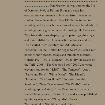
.......................................................................................................
................................... Dan Markovich was born on the 9th
of October 1940, in Tallinn. For many years his
occupation was research in biochemistry, the enzyme
studies. Since the middle of the 1970ies he turned to
painting, and by now is the author of several hundreds of
paintings, and a great number of drawings. He had about
20 solo exhibitions, displaying his paintings, drawings,
and photo still-lifes. He is an active web-user, and in
1997 started his “Literature and Arts Almanac
Periscope”. In the 1980ies he began to write. He has four
books of short stories, essays and miniature sketches
(“Hello, Fly!” 1991; “Mamzer” 1994; “By the Sweep of
the Tail!” 2008; “The Cookies Book” 2010), he wrote
eleven short novels (“LBC”, “The Turncoat”, “Ant”,
“Paolo and Rem”, “White Dwarf”, “The Island”,
“Jasmine”, “The Last Home”, “Footprints on the
Seashore”, “Nemo”), one novel “Vis Vitalis”, and an
autobiographical study “The Monologue”. He won
several literary awards. Some of his works were published
by literary magazines “Novy Mir”, “Neva”,
“Kreshchatyk”, “Our Street”, and others.