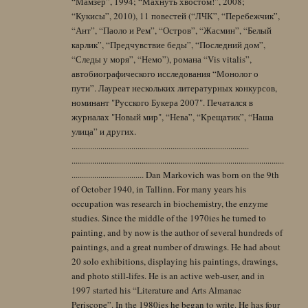
“Мамзер”, 1994; “Махнуть хвостом!”, 2008;
“Кукисы”, 2010), 11 повестей (“ЛЧК”, “Перебежчик”,
“Ант”, “Паоло и Рем”, “Остров”, “Жасмин”, “Белый
карлик”, “Предчувствие беды”, “Последний дом”,
“Следы у моря”, “Немо”), романа “Vis vitalis”,
автобиографического исследования “Монолог о
пути”. Лауреат нескольких литературных конкурсов,
номинант "Русского Букера 2007". Печатался в
журналах "Новый мир", “Нева”, “Крещатик”, “Наша
улица” и других.
......................................................................................
.......................................................................................................
................................... Dan Markovich was born on the 9th
of October 1940, in Tallinn. For many years his
occupation was research in biochemistry, the enzyme
studies. Since the middle of the 1970ies he turned to
painting, and by now is the author of several hundreds of
paintings, and a great number of drawings. He had about
20 solo exhibitions, displaying his paintings, drawings,
and photo still-lifes. He is an active web-user, and in
1997 started his “Literature and Arts Almanac
Periscope”. In the 1980ies he began to write. He has four