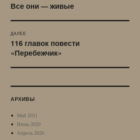
по
Все они — живые
Предыдущая
запись:
записям
ДАЛЕЕ
116 главок повести
Следующая
«Перебежчик»
запись:
АРХИВЫ
Май 2021
Июнь 2020
Апрель 2020