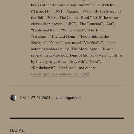
books of short stories, essays and miniature sketches
(“Hello, Fly!” 1991; “Mamzer” 1994; “By the Sweep of
the Tail!” 2008; “The Cookies Book” 2010), he wrote
eleven short novels (“LBC”, “The Turncoat”, “Ant”,
“Paolo and Rem”, “White Dwarf”, “The Island”,
“Jasmine”, “The Last Home”, “Footprints on the
Seashore”, “Nemo”), one novel “Vis Vitalis”, and an
autobiographical study “The Monologue”. He won
several literary awards. Some of his works were published
by literary magazines “Novy Mir”, “Neva”,
“Kreshchatyk”, “Our Street”, and others.
Посмотреть все записи автора DM
Автор
Опубликовано
Рубрики
DM
27.01.2004
Uncategorized
Навигация
НАЗАД