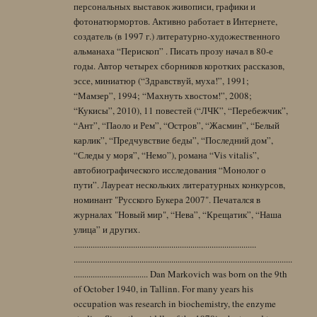
персональных выставок живописи, графики и
фотонатюрмортов. Активно работает в Интернете,
создатель (в 1997 г.) литературно-художественного
альманаха “Перископ” . Писать прозу начал в 80-е
годы. Автор четырех сборников коротких рассказов,
эссе, миниатюр (“Здравствуй, муха!”, 1991;
“Мамзер”, 1994; “Махнуть хвостом!”, 2008;
“Кукисы”, 2010), 11 повестей (“ЛЧК”, “Перебежчик”,
“Ант”, “Паоло и Рем”, “Остров”, “Жасмин”, “Белый
карлик”, “Предчувствие беды”, “Последний дом”,
“Следы у моря”, “Немо”), романа “Vis vitalis”,
автобиографического исследования “Монолог о
пути”. Лауреат нескольких литературных конкурсов,
номинант "Русского Букера 2007". Печатался в
журналах "Новый мир", “Нева”, “Крещатик”, “Наша
улица” и других.
......................................................................................
.......................................................................................................
................................... Dan Markovich was born on the 9th
of October 1940, in Tallinn. For many years his
occupation was research in biochemistry, the enzyme