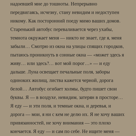
надоевшей мне до тошноты. Непрерывно
передвигаясь, исчезну, стану невидим и недоступен
никому. Как посторонний поеду мимо ваших домов.
Старенький автобус переваливается через ухабы,
темнота окружает меня — никто не знает, где я, меня
забыли… Смотрю из окна на улицы спящих городков,
пытаюсь проникнуть в сонные окна — «может здесь я
живу… или здесь?… вот мой порог…» — и еду
дальше. Луна освещает печальные поля, заборы
одиноких жилищ, листва кажется черной, дорога
белой… Автобус огибает холмы, будто пишет свои
буквы. Я — в воздухе, невидим, затерян в просторе…
Я еду — и эти поля, и темные окна, и деревья, и
дорога — мои, я ни с кем не делю их. Я не хочу ваших
привязанностей, не хочу внимания — это плохо
кончается. Я еду — и сам по себе. Не ищите меня —