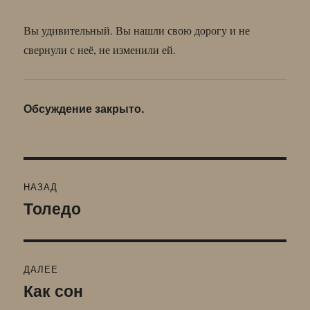
Вы удивительный. Вы нашли свою дорогу и не
свернули с неё, не изменили ей.
Обсуждение закрыто.
Навигация
НАЗАД
по
Толедо
Предыдущая
запись:
записям
ДАЛЕЕ
Как сон
Следующая
запись: