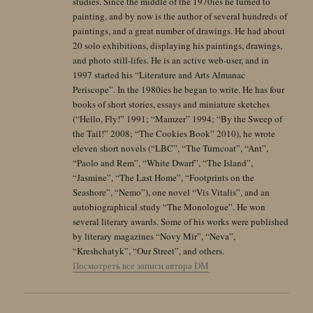
studies. Since the middle of the 1970ies he turned to
painting, and by now is the author of several hundreds of
paintings, and a great number of drawings. He had about
20 solo exhibitions, displaying his paintings, drawings,
and photo still-lifes. He is an active web-user, and in
1997 started his “Literature and Arts Almanac
Periscope”. In the 1980ies he began to write. He has four
books of short stories, essays and miniature sketches
(“Hello, Fly!” 1991; “Mamzer” 1994; “By the Sweep of
the Tail!” 2008; “The Cookies Book” 2010), he wrote
eleven short novels (“LBC”, “The Turncoat”, “Ant”,
“Paolo and Rem”, “White Dwarf”, “The Island”,
“Jasmine”, “The Last Home”, “Footprints on the
Seashore”, “Nemo”), one novel “Vis Vitalis”, and an
autobiographical study “The Monologue”. He won
several literary awards. Some of his works were published
by literary magazines “Novy Mir”, “Neva”,
“Kreshchatyk”, “Our Street”, and others.
Посмотреть все записи автора DM