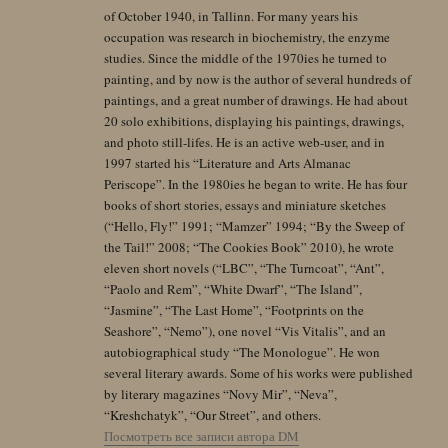
of October 1940, in Tallinn. For many years his
occupation was research in biochemistry, the enzyme
studies. Since the middle of the 1970ies he turned to
painting, and by now is the author of several hundreds of
paintings, and a great number of drawings. He had about
20 solo exhibitions, displaying his paintings, drawings,
and photo still-lifes. He is an active web-user, and in
1997 started his “Literature and Arts Almanac
Periscope”. In the 1980ies he began to write. He has four
books of short stories, essays and miniature sketches
(“Hello, Fly!” 1991; “Mamzer” 1994; “By the Sweep of
the Tail!” 2008; “The Cookies Book” 2010), he wrote
eleven short novels (“LBC”, “The Turncoat”, “Ant”,
“Paolo and Rem”, “White Dwarf”, “The Island”,
“Jasmine”, “The Last Home”, “Footprints on the
Seashore”, “Nemo”), one novel “Vis Vitalis”, and an
autobiographical study “The Monologue”. He won
several literary awards. Some of his works were published
by literary magazines “Novy Mir”, “Neva”,
“Kreshchatyk”, “Our Street”, and others.
Посмотреть все записи автора DM