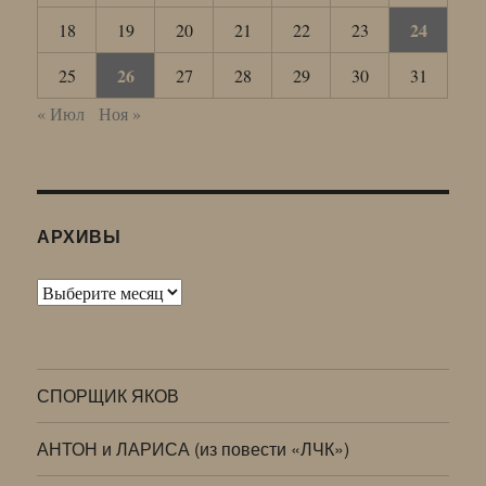
24
18
19
20
21
22
23
26
25
27
28
29
30
31
« Июл
Ноя »
АРХИВЫ
Архивы
СПОРЩИК ЯКОВ
АНТОН и ЛАРИСА (из повести «ЛЧК»)