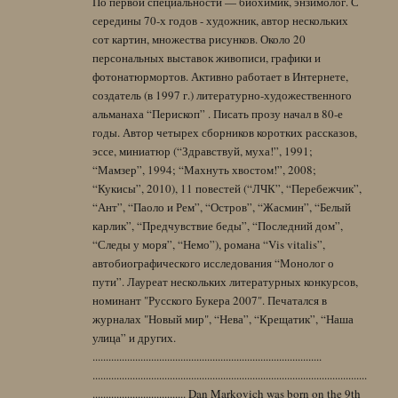
По первой специальности — биохимик, энзимолог. С
середины 70-х годов - художник, автор нескольких
сот картин, множества рисунков. Около 20
персональных выставок живописи, графики и
фотонатюрмортов. Активно работает в Интернете,
создатель (в 1997 г.) литературно-художественного
альманаха “Перископ” . Писать прозу начал в 80-е
годы. Автор четырех сборников коротких рассказов,
эссе, миниатюр (“Здравствуй, муха!”, 1991;
“Мамзер”, 1994; “Махнуть хвостом!”, 2008;
“Кукисы”, 2010), 11 повестей (“ЛЧК”, “Перебежчик”,
“Ант”, “Паоло и Рем”, “Остров”, “Жасмин”, “Белый
карлик”, “Предчувствие беды”, “Последний дом”,
“Следы у моря”, “Немо”), романа “Vis vitalis”,
автобиографического исследования “Монолог о
пути”. Лауреат нескольких литературных конкурсов,
номинант "Русского Букера 2007". Печатался в
журналах "Новый мир", “Нева”, “Крещатик”, “Наша
улица” и других.
......................................................................................
.......................................................................................................
................................... Dan Markovich was born on the 9th