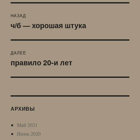
Навигация
НАЗАД
по
ч/б — хорошая штука
Предыдущая
запись:
записям
ДАЛЕЕ
правило 20-и лет
Следующая
запись:
АРХИВЫ
Май 2021
Июнь 2020