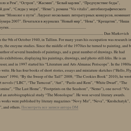
оло и Рем”, “Остров”, “Жасмин”, “Белый карлик”, “Предчувствие беды”,
 дом”, “Следы у моря”, “Немо”), романа “Vis vitalis”, автобиографического
ния “Монолог о пути”. Лауреат нескольких литературных конкурсов, номинант
Букера 2007". Печатался в журналах "Новый мир", “Нева”, “Крещатик”, “Наша
......................................................................................
........................................................................................................................ Dan Markovich
 the 9th of October 1940, in Tallinn. For many years his occupation was research i
y, the enzyme studies. Since the middle of the 1970ies he turned to painting, and 
author of several hundreds of paintings, and a great number of drawings. He had
lo exhibitions, displaying his paintings, drawings, and photo still-lifes. He is an
user, and in 1997 started his “Literature and Arts Almanac Periscope”. In the 1980i
 write. He has four books of short stories, essays and miniature sketches (“Hello, Fl
zer” 1994; “By the Sweep of the Tail!” 2008; “The Cookies Book” 2010), he wro
rt novels (“LBC”, “The Turncoat”, “Ant”, “Paolo and Rem”, “White Dwarf”, “The
Jasmine”, “The Last Home”, “Footprints on the Seashore”, “Nemo”), one novel “Vis
and an autobiographical study “The Monologue”. He won several literary awards.
s works were published by literary magazines “Novy Mir”, “Neva”, “Kreshchatyk”,
”, and others.
Посмотреть все записи автора DM