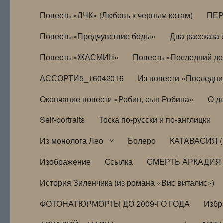
Повесть «ЛЧК» (Любовь к черным котам)
ПЕ
Повесть «Предчувствие беды»
Два рассказа и
Повесть «ЖАСМИН»
Повесть «Последний д
АССОРТИ5_16042016
Из повести «Последни
Окончание повести «Робин, сын Робина»
О д
Self-portraits
Тоска по-русски и по-англицки
Из монолога Лео
Болеро
КАТАВАСИЯ (
Изображение
Ссылка
СМЕРТЬ АРКАДИЯ
История Зиленчика (из романа «Вис виталис»)
ФОТОНАТЮРМОРТЫ ДО 2009-ГО ГОДА
Избр