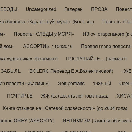
РЕВОДЫ
Uncategorized
Галереи
ПРОЗА
Повес
з сборника «Здравствуй, муха!» (Болг. яз.)
Повесть «Па
ом»
Повесть «СЛЕДЫ у МОРЯ»
ИЗ оч. старенького (
й дом»
АССОРТИ5_11042016
Первая глава повести
вух художниках (фрагмент)
ПОСЛУШАЙТЕ… (вариант)
ЗАБЫЛ!..
BOLERO Перевод Е.А.Валентиновой)
«ЖЕЛ
Из повести «Жасмин»)
Self-portraits
1985-ый
Осенн
ПОЧТИ Ч/Б
ЖЖ (LJ) десять лет тому назад
ХИСА
Книга отзывов на «Сетевой словесности» (до 2004 года)
анное GREY (ASSORTY)
ИНТИМИЗМ (заметки об искусс