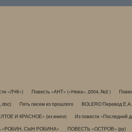
сти «ЛЧК»)
Повесть «АНТ» («Нева», 2004, №2 )
Повес
, doc)
Пять писем из прошлого
BOLERO Перевод Е.А.
ЛТОЕ И КРАСНОЕ» (из книги)
Из повести «Последний 
ь «РОБИН, СЫН РОБИНА»
ПОВЕСТЬ «ОСТРОВ» (ру)