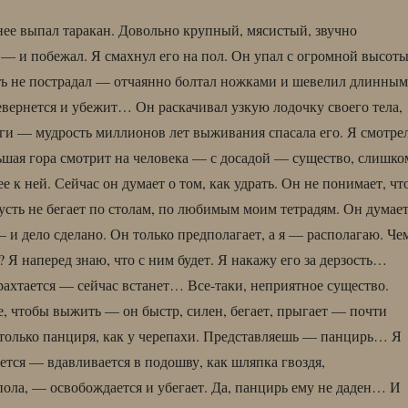
 нее выпал таракан. Довольно крупный, мясистый, звучно
 — и побежал. Я смахнул его на пол. Он упал с огромной высот
ть не пострадал — отчаянно болтал ножками и шевелил длинны
евернется и убежит… Он раскачивал узкую лодочку своего тела,
оги — мудрость миллионов лет выживания спасала его. Я смотре
льшая гора смотрит на человека — с досадой — существо, слишко
 к ней. Сейчас он думает о том, как удрать. Он не понимает, чт
Пусть не бегает по столам, по любимым моим тетрадям. Он думает
— и дело сделано. Он только предполагает, а я — располагаю. Че
? Я наперед знаю, что с ним будет. Я накажу его за дерзость…
рахтается — сейчас встанет… Все-таки, неприятное существо.
се, чтобы выжить — он быстр, силен, бегает, прыгает — почти
т только панциря, как у черепахи. Представляешь — панцирь… Я
еется — вдавливается в подошву, как шляпка гвоздя,
ола, — освобождается и убегает. Да, панцирь ему не даден… И