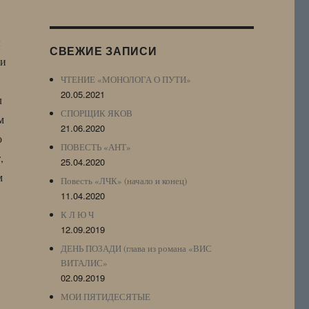
Журнала
(ЖЖ,
LJ
ы
СВЕЖИЕ ЗАПИСИ
Archive)
ми
ЧТЕНИЕ «МОНОЛОГА О ПУТИ»
20.05.2021
л
СПОРЩИК ЯКОВ
м
21.06.2020
о
ПОВЕСТЬ «АНТ»
,
25.04.2020
м
Повесть «ЛЧК» (начало и конец)
11.04.2020
К Л Ю Ч
12.09.2019
ДЕНЬ ПОЗАДИ (глава из романа «ВИС
ВИТАЛИС»
02.09.2019
МОИ ПЯТИДЕСЯТЫЕ