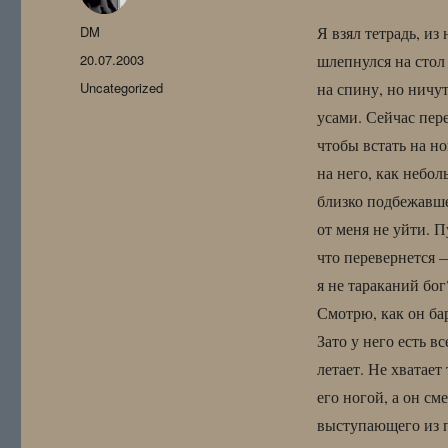
Автор
DM
Я взял тетрадь, из
Опубликовано
20.07.2003
шлепнулся на стол
Рубрики
Uncategorized
на спину, но ничу
усами. Сейчас пер
чтобы встать на н
на него, как небо
близко подбежавшее
от меня не уйти. 
что перевернется 
я не тараканий бог
Смотрю, как он ба
Зато у него есть в
летает. Не хватае
его ногой, а он см
выступающего из п