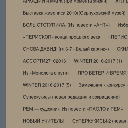
АРКАДИЙ и МАРК (три момента жизни)
ART 
Выставка живописи 2010г(Серпуховский музей)
БОЛЬ ОТСТУПИЛА. (Из повести «АНТ»)
Избр
«ПЕРИСКОП» конца прошлого века
«ПЕРИСК
СНОВА ДАВИД! (гл.6-7 «Белый карлик»)
ОКНА
АССОРТИ27102016
WINTER 2016-2017 (1)
Из «Монолога о пути»
ПРО ВЕТЕР И ВРЕМЯ (и
WINTER 2016-2017 (5)
Замечания к конкурсу
Суперкукисы (новая редакция и сокращение)
РЕМ — художник. Из повести «ПАОЛО и РЕМ»
НОВЫЙ УЧИТЕЛЬ!
СУПЕРКУКИСЫ-2 (новая 