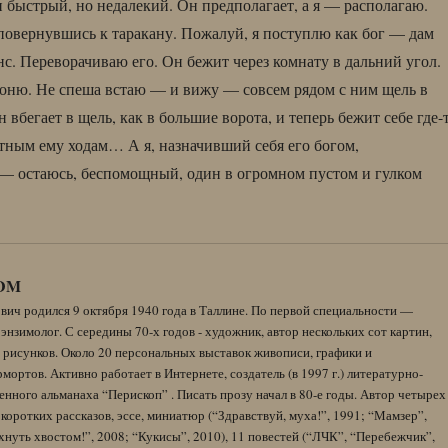
и быстрый, но недалекий. Он предполагает, а я — располагаю.
 повернувшись к таракану. Пожалуй, я поступлю как бог — дам
нс. Переворачиваю его. Он бежит через комнату в дальний угол.
огоню. Не спеша встаю — и вижу — совсем рядом с ним щель в
 вбегает в щель, как в большие ворота, и теперь бежит себе где-
стным ему ходам… А я, назначивший себя его богом,
— остаюсь, беспомощный, один в огромном пустом и гулком
DM
вич родился 9 октября 1940 года в Таллине. По первой специальности —
энзимолог. С середины 70-х годов - художник, автор нескольких сот картин,
 рисунков. Около 20 персональных выставок живописи, графики и
ортов. Активно работает в Интернете, создатель (в 1997 г.) литературно-
нного альманаха “Перископ” . Писать прозу начал в 80-е годы. Автор четырех
коротких рассказов, эссе, миниатюр (“Здравствуй, муха!”, 1991; “Мамзер”,
нуть хвостом!”, 2008; “Кукисы”, 2010), 11 повестей (“ЛЧК”, “Перебежчик”,