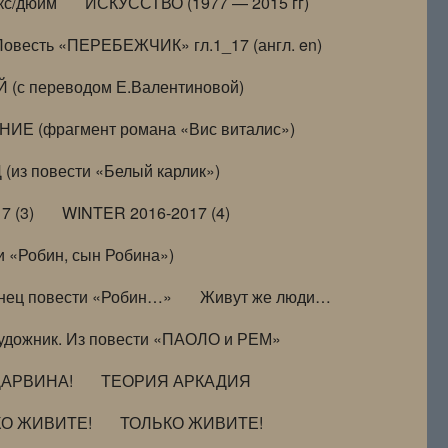
кс/дюйм
ИСКУССТВО (1977 — 2015 гг)
Повесть «ПЕРЕБЕЖЧИК» гл.1_17 (англ. en)
(с переводом Е.Валентиновой)
ИЕ (фрагмент романа «Вис виталис»)
(из повести «Белый карлик»)
7 (3)
WINTER 2016-2017 (4)
 «Робин, сын Робина»)
нец повести «Робин…»
Живут же люди…
удожник. Из повести «ПАОЛО и РЕМ»
ДАРВИНА!
ТЕОРИЯ АРКАДИЯ
КО ЖИВИТЕ!
ТОЛЬКО ЖИВИТЕ!