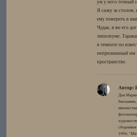
ум у него точный 
Я сижу за столом,
ему поверить в ша
Чудак, я же его д
линолеуме. Таракан
в темноте по изве
непризнанный им 
пространстве.
Автор:
Дан Марко
биохимик, 
множества
фотонатюрм
художестве
сборников 
1994; “Мах