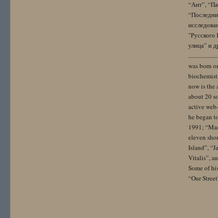
“Ант”, “Па
“Последний
исследова
"Русского 
улица” и других. 
..................
was born on
biochemistr
now is the 
about 20 so
active web-
he began to
1991; “Mam
eleven sho
Island”, “
Vitalis”, 
Some of hi
“Our Street