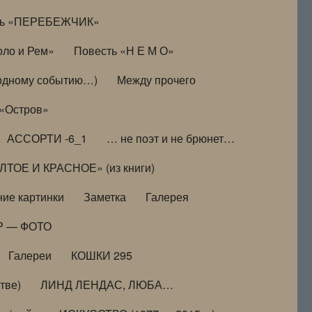
ть «ПЕРЕБЕЖЧИК»
оло и Рем»
Повесть «Н Е М О»
к одному событию…)
Между прочего
 «Остров»
АССОРТИ -6_1
… не поэт и не брюнет…
ТОЕ И КРАСНОЕ» (из книги)
ие картинки
Заметка
Галерея
Р — ФОТО
Галереи
КОШКИ 295
тве)
ЛИНД ЛЕНДАС, ЛЮБА…