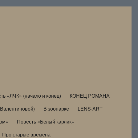
ть «ЛЧК» (начало и конец)
КОНЕЦ РОМАНА
Валентиновой)
В зоопарке
LENS-ART
дом»
Повесть «Белый карлик»
Про старые времена