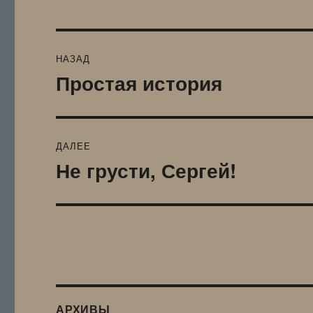
Навигация
НАЗАД
по
Простая история
Предыдущая
запись:
записям
ДАЛЕЕ
Не грусти, Сергей!
Следующая
запись:
АРХИВЫ