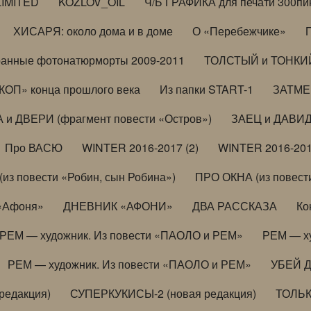
LIMITED
KOZLOV_OIL
Ч/Б ГРАФИКА для печати 300пи
ХИСАРЯ: около дома и в доме
О «Перебежчике»
анные фотонатюрморты 2009-2011
ТОЛСТЫЙ и ТОНКИЙ 
ОП» конца прошлого века
Из папки START-1
ЗАТМЕН
 и ДВЕРИ (фрагмент повести «Остров»)
ЗАЕЦ и ДАВИД 
Про ВАСЮ
WINTER 2016-2017 (2)
WINTER 2016-201
з повести «Робин, сын Робина»)
ПРО ОКНА (из повести
 «Афоня»
ДНЕВНИК «АФОНИ»
ДВА РАССКАЗА
Ко
РЕМ — художник. Из повести «ПАОЛО и РЕМ»
РЕМ — х
РЕМ — художник. Из повести «ПАОЛО и РЕМ»
УБЕЙ 
редакция)
СУПЕРКУКИСЫ-2 (новая редакция)
ТОЛЬ