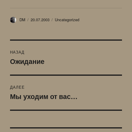
Автор
Опубликовано
Рубрики
DM
20.07.2003
Uncategorized
Навигация
НАЗАД
по
Ожидание
Предыдущая
запись:
записям
ДАЛЕЕ
Мы уходим от вас…
Следующая
запись: