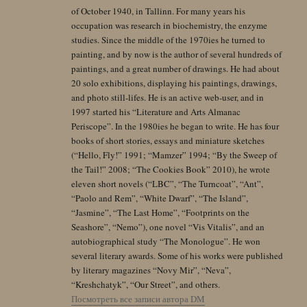
of October 1940, in Tallinn. For many years his
occupation was research in biochemistry, the enzyme
studies. Since the middle of the 1970ies he turned to
painting, and by now is the author of several hundreds of
paintings, and a great number of drawings. He had about
20 solo exhibitions, displaying his paintings, drawings,
and photo still-lifes. He is an active web-user, and in
1997 started his “Literature and Arts Almanac
Periscope”. In the 1980ies he began to write. He has four
books of short stories, essays and miniature sketches
(“Hello, Fly!” 1991; “Mamzer” 1994; “By the Sweep of
the Tail!” 2008; “The Cookies Book” 2010), he wrote
eleven short novels (“LBC”, “The Turncoat”, “Ant”,
“Paolo and Rem”, “White Dwarf”, “The Island”,
“Jasmine”, “The Last Home”, “Footprints on the
Seashore”, “Nemo”), one novel “Vis Vitalis”, and an
autobiographical study “The Monologue”. He won
several literary awards. Some of his works were published
by literary magazines “Novy Mir”, “Neva”,
“Kreshchatyk”, “Our Street”, and others.
Посмотреть все записи автора DM