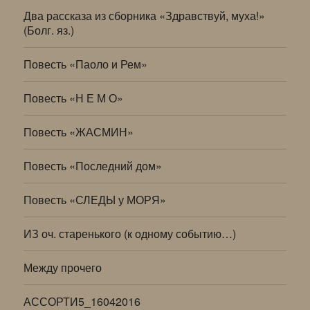
Два рассказа из сборника «Здравствуй, муха!»
(Болг. яз.)
Повесть «Паоло и Рем»
Повесть «Н Е М О»
Повесть «ЖАСМИН»
Повесть «Последний дом»
Повесть «СЛЕДЫ у МОРЯ»
ИЗ оч. старенького (к одному событию…)
Между прочего
АССОРТИ5_16042016