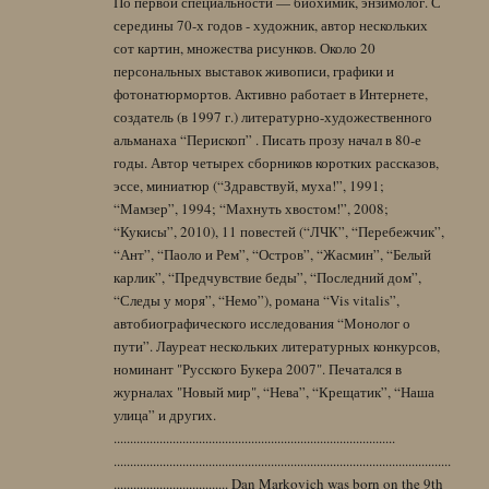
По первой специальности — биохимик, энзимолог. С
середины 70-х годов - художник, автор нескольких
сот картин, множества рисунков. Около 20
персональных выставок живописи, графики и
фотонатюрмортов. Активно работает в Интернете,
создатель (в 1997 г.) литературно-художественного
альманаха “Перископ” . Писать прозу начал в 80-е
годы. Автор четырех сборников коротких рассказов,
эссе, миниатюр (“Здравствуй, муха!”, 1991;
“Мамзер”, 1994; “Махнуть хвостом!”, 2008;
“Кукисы”, 2010), 11 повестей (“ЛЧК”, “Перебежчик”,
“Ант”, “Паоло и Рем”, “Остров”, “Жасмин”, “Белый
карлик”, “Предчувствие беды”, “Последний дом”,
“Следы у моря”, “Немо”), романа “Vis vitalis”,
автобиографического исследования “Монолог о
пути”. Лауреат нескольких литературных конкурсов,
номинант "Русского Букера 2007". Печатался в
журналах "Новый мир", “Нева”, “Крещатик”, “Наша
улица” и других.
......................................................................................
.......................................................................................................
................................... Dan Markovich was born on the 9th