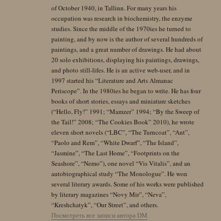
of October 1940, in Tallinn. For many years his
occupation was research in biochemistry, the enzyme
studies. Since the middle of the 1970ies he turned to
painting, and by now is the author of several hundreds of
paintings, and a great number of drawings. He had about
20 solo exhibitions, displaying his paintings, drawings,
and photo still-lifes. He is an active web-user, and in
1997 started his “Literature and Arts Almanac
Periscope”. In the 1980ies he began to write. He has four
books of short stories, essays and miniature sketches
(“Hello, Fly!” 1991; “Mamzer” 1994; “By the Sweep of
the Tail!” 2008; “The Cookies Book” 2010), he wrote
eleven short novels (“LBC”, “The Turncoat”, “Ant”,
“Paolo and Rem”, “White Dwarf”, “The Island”,
“Jasmine”, “The Last Home”, “Footprints on the
Seashore”, “Nemo”), one novel “Vis Vitalis”, and an
autobiographical study “The Monologue”. He won
several literary awards. Some of his works were published
by literary magazines “Novy Mir”, “Neva”,
“Kreshchatyk”, “Our Street”, and others.
Посмотреть все записи автора DM