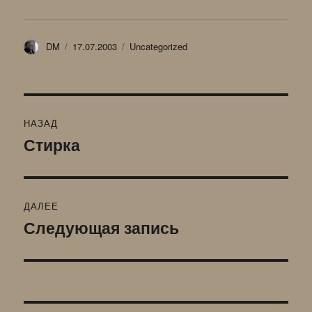
Автор
Опубликовано
Рубрики
DM
17.07.2003
Uncategorized
Навигация
НАЗАД
по
Стирка
Предыдущая
запись:
записям
ДАЛЕЕ
Следующая запись
Следующая
запись: