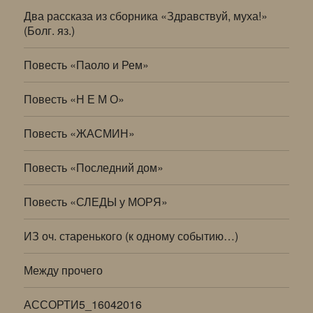
Два рассказа из сборника «Здравствуй, муха!»
(Болг. яз.)
Повесть «Паоло и Рем»
Повесть «Н Е М О»
Повесть «ЖАСМИН»
Повесть «Последний дом»
Повесть «СЛЕДЫ у МОРЯ»
ИЗ оч. старенького (к одному событию…)
Между прочего
АССОРТИ5_16042016