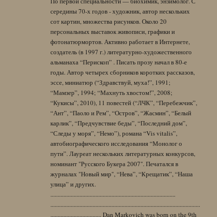
По первой специальности — биохимик, энзимолог. С
середины 70-х годов - художник, автор нескольких
сот картин, множества рисунков. Около 20
персональных выставок живописи, графики и
фотонатюрмортов. Активно работает в Интернете,
создатель (в 1997 г.) литературно-художественного
альманаха “Перископ” . Писать прозу начал в 80-е
годы. Автор четырех сборников коротких рассказов,
эссе, миниатюр (“Здравствуй, муха!”, 1991;
“Мамзер”, 1994; “Махнуть хвостом!”, 2008;
“Кукисы”, 2010), 11 повестей (“ЛЧК”, “Перебежчик”,
“Ант”, “Паоло и Рем”, “Остров”, “Жасмин”, “Белый
карлик”, “Предчувствие беды”, “Последний дом”,
“Следы у моря”, “Немо”), романа “Vis vitalis”,
автобиографического исследования “Монолог о
пути”. Лауреат нескольких литературных конкурсов,
номинант "Русского Букера 2007". Печатался в
журналах "Новый мир", “Нева”, “Крещатик”, “Наша
улица” и других.
......................................................................................
.......................................................................................................
................................... Dan Markovich was born on the 9th