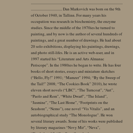
.......................................................................................................
................................... Dan Markovich was born on the 9th
of October 1940, in Tallinn. For many years his
occupation was research in biochemistry, the enzyme
studies. Since the middle of the 1970ies he turned to
painting, and by now is the author of several hundreds of
paintings, and a great number of drawings. He had about
20 solo exhibitions, displaying his paintings, drawings,
and photo still-lifes. He is an active web-user, and in
1997 started his “Literature and Arts Almanac
Periscope”. In the 1980ies he began to write. He has four
books of short stories, essays and miniature sketches
(“Hello, Fly!” 1991; “Mamzer” 1994; “By the Sweep of
the Tail!” 2008; “The Cookies Book” 2010), he wrote
eleven short novels (“LBC”, “The Turncoat”, “Ant”,
“Paolo and Rem”, “White Dwarf”, “The Island”,
“Jasmine”, “The Last Home”, “Footprints on the
Seashore”, “Nemo”), one novel “Vis Vitalis”, and an
autobiographical study “The Monologue”. He won
several literary awards. Some of his works were published
by literary magazines “Novy Mir”, “Neva”,