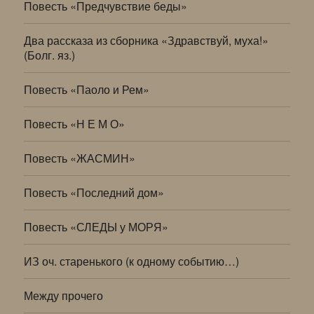
Повесть «Предчувствие беды»
Два рассказа из сборника «Здравствуй, муха!»
(Болг. яз.)
Повесть «Паоло и Рем»
Повесть «Н Е М О»
Повесть «ЖАСМИН»
Повесть «Последний дом»
Повесть «СЛЕДЫ у МОРЯ»
ИЗ оч. старенького (к одному событию…)
Между прочего