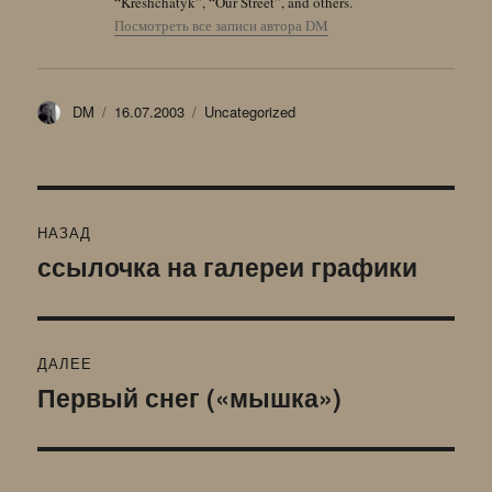
“Kreshchatyk”, “Our Street”, and others.
Посмотреть все записи автора DM
Автор
Опубликовано
Рубрики
DM
16.07.2003
Uncategorized
Навигация
НАЗАД
по
ссылочка на галереи графики
Предыдущая
запись:
записям
ДАЛЕЕ
Первый снег («мышка»)
Следующая
запись: