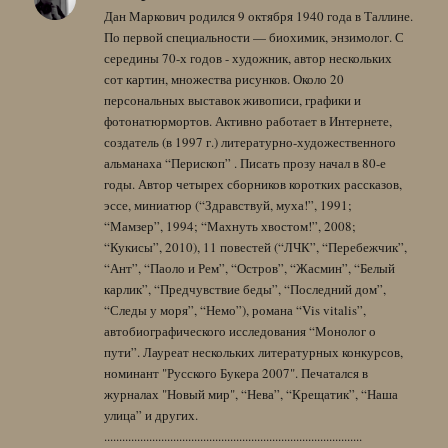
Дан Маркович родился 9 октября 1940 года в Таллине.
По первой специальности — биохимик, энзимолог. С
середины 70-х годов - художник, автор нескольких
сот картин, множества рисунков. Около 20
персональных выставок живописи, графики и
фотонатюрмортов. Активно работает в Интернете,
создатель (в 1997 г.) литературно-художественного
альманаха “Перископ” . Писать прозу начал в 80-е
годы. Автор четырех сборников коротких рассказов,
эссе, миниатюр (“Здравствуй, муха!”, 1991;
“Мамзер”, 1994; “Махнуть хвостом!”, 2008;
“Кукисы”, 2010), 11 повестей (“ЛЧК”, “Перебежчик”,
“Ант”, “Паоло и Рем”, “Остров”, “Жасмин”, “Белый
карлик”, “Предчувствие беды”, “Последний дом”,
“Следы у моря”, “Немо”), романа “Vis vitalis”,
автобиографического исследования “Монолог о
пути”. Лауреат нескольких литературных конкурсов,
номинант "Русского Букера 2007". Печатался в
журналах "Новый мир", “Нева”, “Крещатик”, “Наша
улица” и других.
......................................................................................