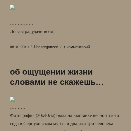
……………
До завтра, удачи всем!
Опубликовано
Рубрики
к
08.10.2010
Uncategorized
1 комментарий
записи
…
иль
об ощущении жизни
ты
приснилась
словами не скажешь…
мне?..
……….
Фотография (30х40см) была на выставке весной этого
года в Серпуховском музее, и два или три человека