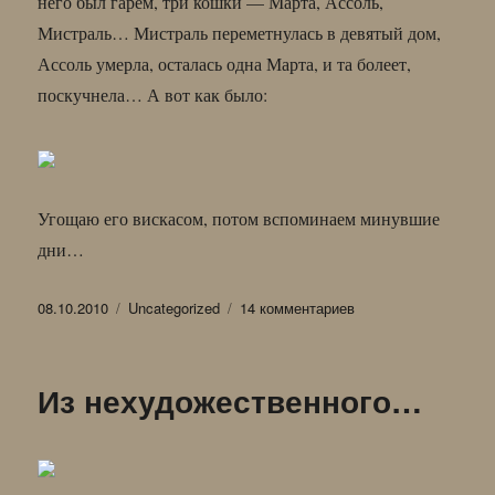
него был гарем, три кошки — Марта, Ассоль,
Мистраль… Мистраль переметнулась в девятый дом,
Ассоль умерла, осталась одна Марта, и та болеет,
поскучнела… А вот как было:
Угощаю его вискасом, потом вспоминаем минувшие
дни…
Опубликовано
Рубрики
к
08.10.2010
Uncategorized
14 комментариев
записи
Старый
друг
Из нехудожественного…
Султан