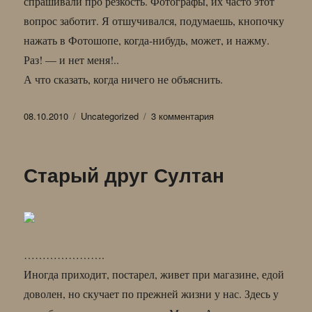
спрашивали про резкость. Фотографы, их часто этот
вопрос заботит. Я отшучивался, подумаешь, кнопочку
нажать в Фотошопе, когда-нибудь, может, и нажму.
Раз! — и нет меня!..
А что сказать, когда ничего не объяснить.
Опубликовано
Рубрики
к
08.10.2010
Uncategorized
3 комментария
записи
об
ощущении
Старый друг Султан
жизни
словами
не
скажешь…
………………….
Иногда приходит, постарел, живет при магазине, едой
доволен, но скучает по прежней жизни у нас. Здесь у