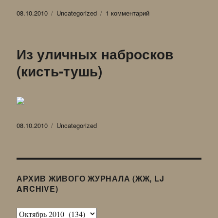
Опубликовано
Рубрики
к
08.10.2010
Uncategorized
1 комментарий
записи
Из
«Прогулок»
Из уличных набросков
(1985-
87?)
(кисть-тушь)
Опубликовано
Рубрики
08.10.2010
Uncategorized
АРХИВ ЖИВОГО ЖУРНАЛА (ЖЖ, LJ
ARCHIVE)
Архив