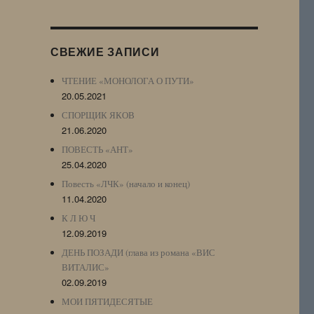
Журнала
(ЖЖ,
LJ
СВЕЖИЕ ЗАПИСИ
Archive)
ЧТЕНИЕ «МОНОЛОГА О ПУТИ»
20.05.2021
СПОРЩИК ЯКОВ
21.06.2020
ПОВЕСТЬ «АНТ»
25.04.2020
Повесть «ЛЧК» (начало и конец)
11.04.2020
К Л Ю Ч
12.09.2019
ДЕНЬ ПОЗАДИ (глава из романа «ВИС
ВИТАЛИС»
02.09.2019
МОИ ПЯТИДЕСЯТЫЕ