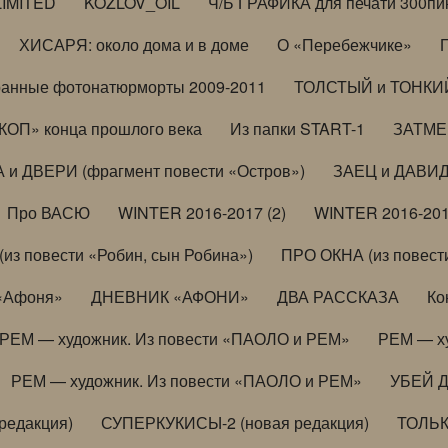
LIMITED
KOZLOV_OIL
Ч/Б ГРАФИКА для печати 300пи
ХИСАРЯ: около дома и в доме
О «Перебежчике»
анные фотонатюрморты 2009-2011
ТОЛСТЫЙ и ТОНКИЙ 
ОП» конца прошлого века
Из папки START-1
ЗАТМЕН
 и ДВЕРИ (фрагмент повести «Остров»)
ЗАЕЦ и ДАВИД 
Про ВАСЮ
WINTER 2016-2017 (2)
WINTER 2016-201
з повести «Робин, сын Робина»)
ПРО ОКНА (из повести
 «Афоня»
ДНЕВНИК «АФОНИ»
ДВА РАССКАЗА
Ко
РЕМ — художник. Из повести «ПАОЛО и РЕМ»
РЕМ — х
РЕМ — художник. Из повести «ПАОЛО и РЕМ»
УБЕЙ 
редакция)
СУПЕРКУКИСЫ-2 (новая редакция)
ТОЛЬ