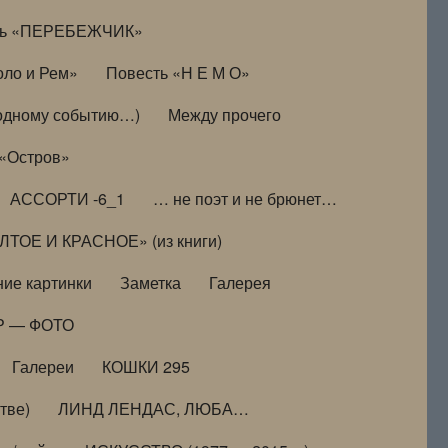
ть «ПЕРЕБЕЖЧИК»
оло и Рем»
Повесть «Н Е М О»
к одному событию…)
Между прочего
 «Остров»
АССОРТИ -6_1
… не поэт и не брюнет…
ТОЕ И КРАСНОЕ» (из книги)
ие картинки
Заметка
Галерея
Р — ФОТО
Галереи
КОШКИ 295
тве)
ЛИНД ЛЕНДАС, ЛЮБА…