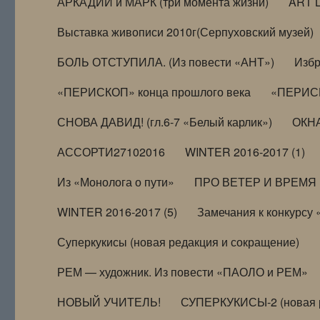
АРКАДИЙ и МАРК (три момента жизни)
ART 
Выставка живописи 2010г(Серпуховский музей)
БОЛЬ ОТСТУПИЛА. (Из повести «АНТ»)
Избр
«ПЕРИСКОП» конца прошлого века
«ПЕРИСК
СНОВА ДАВИД! (гл.6-7 «Белый карлик»)
ОКНА
АССОРТИ27102016
WINTER 2016-2017 (1)
Из «Монолога о пути»
ПРО ВЕТЕР И ВРЕМЯ (и
WINTER 2016-2017 (5)
Замечания к конкурсу
Суперкукисы (новая редакция и сокращение)
РЕМ — художник. Из повести «ПАОЛО и РЕМ»
НОВЫЙ УЧИТЕЛЬ!
СУПЕРКУКИСЫ-2 (новая 