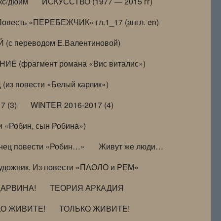
кс/дюйм
ИСКУССТВО (1977 — 2015 гг)
Повесть «ПЕРЕБЕЖЧИК» гл.1_17 (англ. en)
(с переводом Е.Валентиновой)
ИЕ (фрагмент романа «Вис виталис»)
(из повести «Белый карлик»)
7 (3)
WINTER 2016-2017 (4)
 «Робин, сын Робина»)
нец повести «Робин…»
Живут же люди…
удожник. Из повести «ПАОЛО и РЕМ»
ДАРВИНА!
ТЕОРИЯ АРКАДИЯ
КО ЖИВИТЕ!
ТОЛЬКО ЖИВИТЕ!