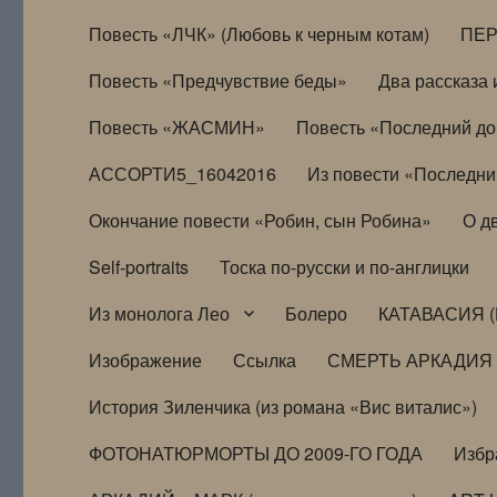
Повесть «ЛЧК» (Любовь к черным котам)
ПЕ
Повесть «Предчувствие беды»
Два рассказа и
Повесть «ЖАСМИН»
Повесть «Последний д
АССОРТИ5_16042016
Из повести «Последни
Окончание повести «Робин, сын Робина»
О д
Self-portraits
Тоска по-русски и по-англицки
Из монолога Лео
Болеро
КАТАВАСИЯ (
Изображение
Ссылка
СМЕРТЬ АРКАДИЯ
История Зиленчика (из романа «Вис виталис»)
ФОТОНАТЮРМОРТЫ ДО 2009-ГО ГОДА
Избр