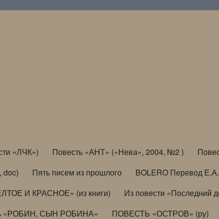
сти «ЛЧК»)
Повесть «АНТ» («Нева», 2004, №2 )
Повес
, doc)
Пять писем из прошлого
BOLERO Перевод Е.А.
ЛТОЕ И КРАСНОЕ» (из книги)
Из повести «Последний 
ь «РОБИН, СЫН РОБИНА»
ПОВЕСТЬ «ОСТРОВ» (ру)