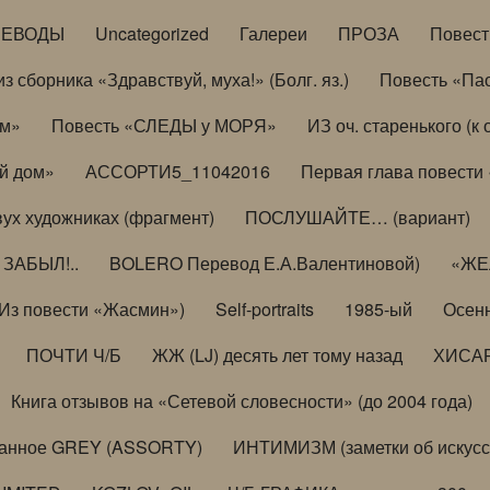
РЕВОДЫ
Uncategorized
Галереи
ПРОЗА
Повес
з сборника «Здравствуй, муха!» (Болг. яз.)
Повесть «Па
ом»
Повесть «СЛЕДЫ у МОРЯ»
ИЗ оч. старенького (
й дом»
АССОРТИ5_11042016
Первая глава повести
вух художниках (фрагмент)
ПОСЛУШАЙТЕ… (вариант)
ЗАБЫЛ!..
BOLERO Перевод Е.А.Валентиновой)
«ЖЕЛ
Из повести «Жасмин»)
Self-portraits
1985-ый
Осенн
ПОЧТИ Ч/Б
ЖЖ (LJ) десять лет тому назад
ХИСА
Книга отзывов на «Сетевой словесности» (до 2004 года)
анное GREY (ASSORTY)
ИНТИМИЗМ (заметки об искусс