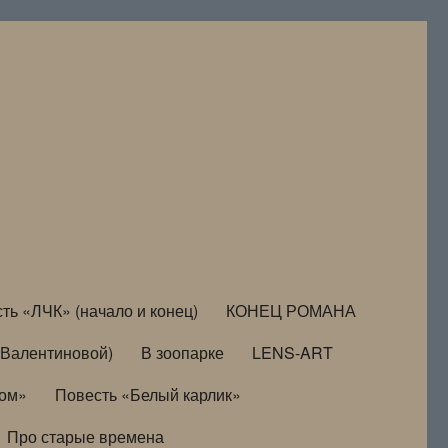
ть «ЛЧК» (начало и конец)
КОНЕЦ РОМАНА
Валентиновой)
В зоопарке
LENS-ART
дом»
Повесть «Белый карлик»
Про старые времена