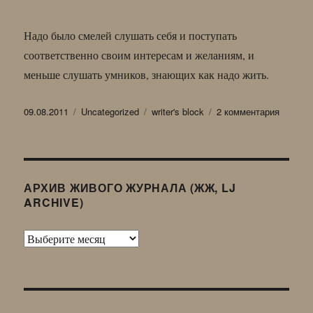
Надо было смелей слушать себя и поступать
соответственно своим интересам и желаниям, и
меньше слушать умников, знающих как надо жить.
Опубликовано
Рубрики
Метки
к
09.08.2011
Uncategorized
writer's block
2 комментария
записи
Вопрос
дня:
Ошибки
молодо
АРХИВ ЖИВОГО ЖУРНАЛА (ЖЖ, LJ
ARCHIVE)
Архив
Живого
Журнала
(ЖЖ,