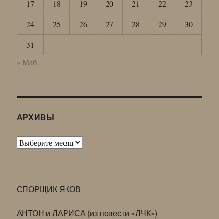
17
18
19
20
21
22
23
24
25
26
27
28
29
30
31
« Май
АРХИВЫ
Архивы
СПОРЩИК ЯКОВ
АНТОН и ЛАРИСА (из повести «ЛЧК»)