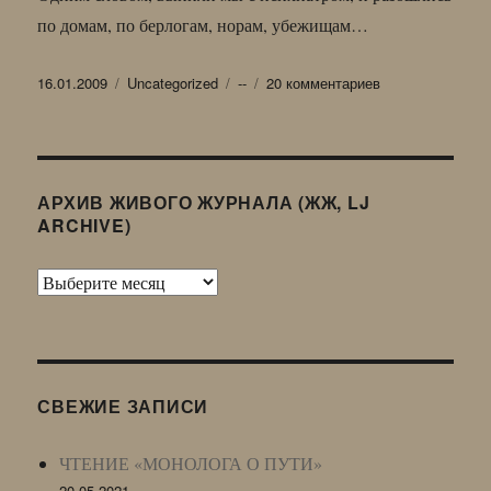
по домам, по берлогам, норам, убежищам…
Опубликовано
Рубрики
Метки
к
16.01.2009
Uncategorized
--
20 комментариев
записи
Автопортрет
в
шестнадцать
лет
АРХИВ ЖИВОГО ЖУРНАЛА (ЖЖ, LJ
:-)
ARCHIVE)
Архив
Живого
Журнала
(ЖЖ,
LJ
СВЕЖИЕ ЗАПИСИ
Archive)
ЧТЕНИЕ «МОНОЛОГА О ПУТИ»
20.05.2021