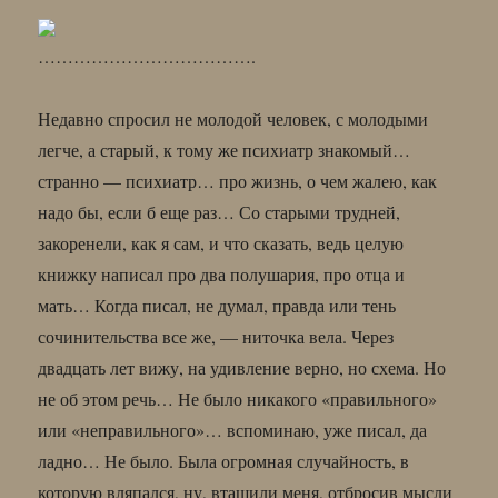
……………………………….
Недавно спросил не молодой человек, с молодыми
легче, а старый, к тому же психиатр знакомый…
странно — психиатр… про жизнь, о чем жалею, как
надо бы, если б еще раз… Со старыми трудней,
закоренели, как я сам, и что сказать, ведь целую
книжку написал про два полушария, про отца и
мать… Когда писал, не думал, правда или тень
сочинительства все же, — ниточка вела. Через
двадцать лет вижу, на удивление верно, но схема. Но
не об этом речь… Не было никакого «правильного»
или «неправильного»… вспоминаю, уже писал, да
ладно… Не было. Была огромная случайность, в
которую вляпался, ну, втащили меня, отбросив мысли