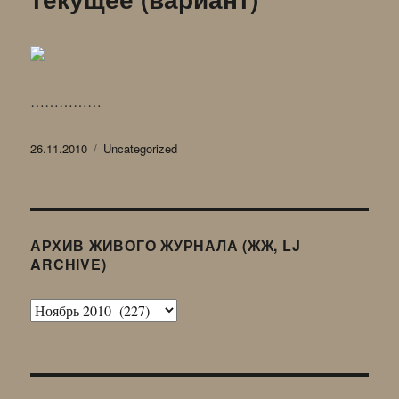
юности
своей
……………
Опубликовано
Рубрики
26.11.2010
Uncategorized
АРХИВ ЖИВОГО ЖУРНАЛА (ЖЖ, LJ
ARCHIVE)
Архив
Живого
Журнала
(ЖЖ,