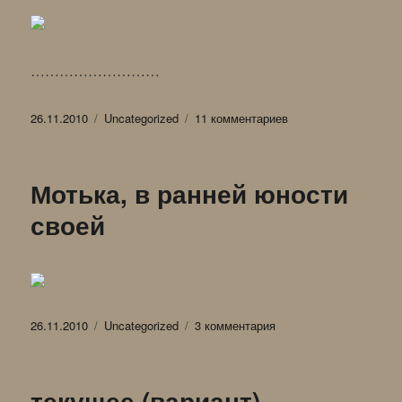
………………………
Опубликовано
Рубрики
к
26.11.2010
Uncategorized
11 комментариев
записи
Наш
город
Мотька, в ранней юности
(для
ЖЖ)
своей
(вариант)
Опубликовано
Рубрики
к
26.11.2010
Uncategorized
3 комментария
записи
Мотька,
в
текущее (вариант)
ранней