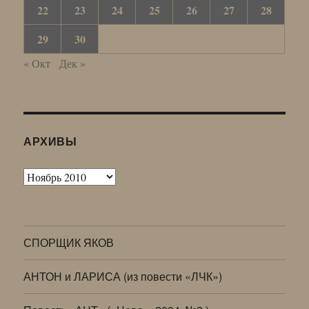
22
23
24
25
26
27
28
29
30
« Окт
Дек »
АРХИВЫ
Архивы
СПОРЩИК ЯКОВ
АНТОН и ЛАРИСА (из повести «ЛЧК»)