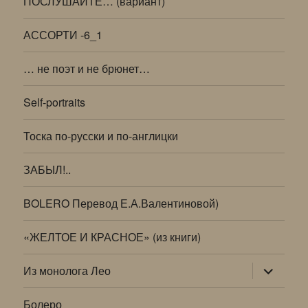
ПОСЛУШАЙТЕ… (вариант)
АССОРТИ -6_1
… не поэт и не брюнет…
Self-portraits
Тоска по-русски и по-англицки
ЗАБЫЛ!..
BOLERO Перевод Е.А.Валентиновой)
«ЖЕЛТОЕ И КРАСНОЕ» (из книги)
раскрыт
Из монолога Лео
дочернее
меню
Болеро