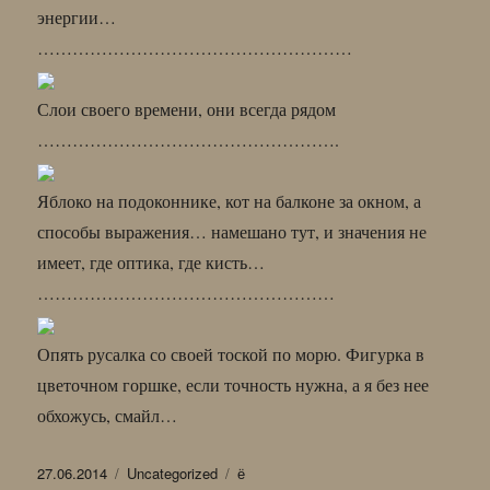
энергии…
………………………………………………
Слои своего времени, они всегда рядом
…………………………………………….
Яблоко на подоконнике, кот на балконе за окном, а
способы выражения… намешано тут, и значения не
имеет, где оптика, где кисть…
……………………………………………
Опять русалка со своей тоской по морю. Фигурка в
цветочном горшке, если точность нужна, а я без нее
обхожусь, смайл…
Опубликовано
Рубрики
Метки
27.06.2014
Uncategorized
ё