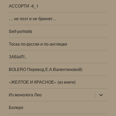
АССОРТИ -6_1
… не поэт и не брюнет…
Self-portraits
Тоска по-русски и по-англицки
ЗАБЫЛ!..
BOLERO Перевод Е.А.Валентиновой)
«ЖЕЛТОЕ И КРАСНОЕ» (из книги)
раскрыт
Из монолога Лео
дочернее
меню
Болеро