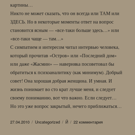
картины…
Никто не может сказать, что он всегда или ТАМ или
ЗДЕСЬ. Но в некоторые моменты ответ на вопрос
становится ясным — «все-таки больше здесь…» или
«все-таки чаще — там…»
С симпатием и интересом читал интервью человека,
который прочитав «Остров» или «Последний дом»
или даже «Жасмин» — наверняка посоветовал бы
обратиться к психоаналитику (как минимум). Добрый
совет! Она хорошая добрая женщина. И умная. И
жизнь понимает во сто крат лучше меня, и следует
своему пониманию, вот что важно. Если следует…
Но это уже вопрос закрытый, нечего приближаться…
Опубликовано
Рубрики
Метки
к
27.04.2010
Uncategorized
Й
22 комментария
записи
Горалик