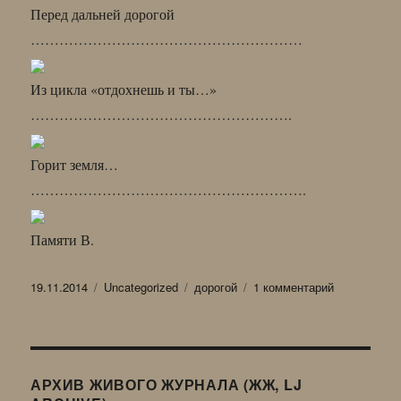
Перед дальней дорогой
…………………………………………………
Из цикла «отдохнешь и ты…»
……………………………………………….
Горит земля…
………………………………………………….
Памяти В.
Опубликовано
Рубрики
Метки
к
19.11.2014
Uncategorized
дорогой
1 комментарий
записи
НОЧНОЕ
АССОРТИ
191114
АРХИВ ЖИВОГО ЖУРНАЛА (ЖЖ, LJ