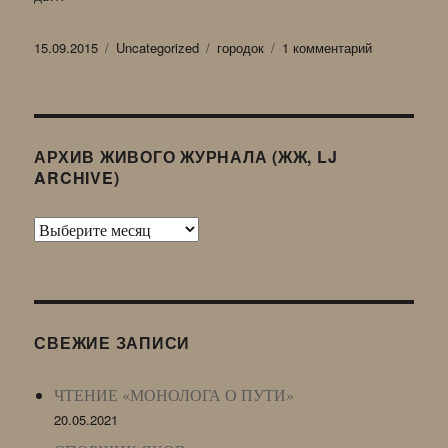
Опубликовано
Рубрики
Метки
к
15.09.2015
Uncategorized
городок
1 комментарий
записи
АССОРТИ
3
(15092015)
Из
АРХИВ ЖИВОГО ЖУРНАЛА (ЖЖ, LJ
80-
ARCHIVE)
х
годов
Архив
Живого
Журнала
(ЖЖ,
LJ
СВЕЖИЕ ЗАПИСИ
Archive)
ЧТЕНИЕ «МОНОЛОГА О ПУТИ»
20.05.2021