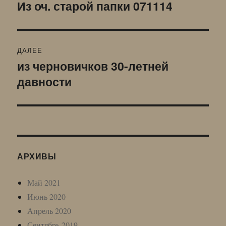
по
Из оч. старой папки 071114
Предыдущая
запись:
записям
ДАЛЕЕ
из черновичков 30-летней
Следующая
давности
запись:
АРХИВЫ
Май 2021
Июнь 2020
Апрель 2020
Сентябрь 2019