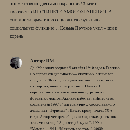
это же главное для самосохранения! Значит,
творчество ИНСТИНКТ САМОСОХРАНЕНИЯ. А
они мне талдычат про социальную функцию,
социальную функцию… Козьма Прутков учил – зри в
корень!
Автор:
DM
Дан Маркович родился 9 октября 1940 года в Таллине.
По первой специальности — биохимик, энзимолог. С
середины 70-х годов - художник, автор нескольких
сот картин, множества рисунков. Около 20
персональных выставок живописи, графики и
фотонатюрмортов. Активно работает в Интернете,
создатель (в 1997 г.) литературно-художественного
альманаха “Перископ” . Писать прозу начал в 80-е
годы. Автор четырех сборников коротких рассказов,
эссе, миниатюр (“Здравствуй, муха!”, 1991;
“Мамзер”, 1994; “Махнуть хвостом!”, 2008;