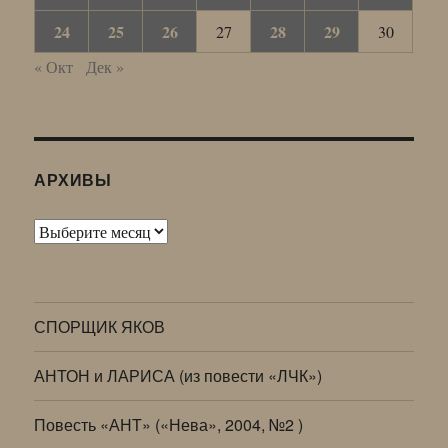
24
25
26
28
29
27
30
« Окт
Дек »
АРХИВЫ
Архивы
СПОРЩИК ЯКОВ
АНТОН и ЛАРИСА (из повести «ЛЧК»)
Повесть «АНТ» («Нева», 2004, №2 )