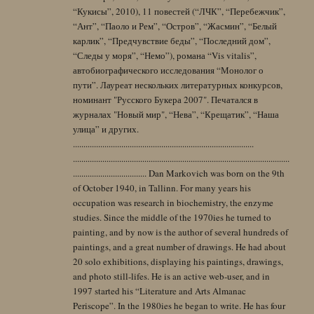
“Кукисы”, 2010), 11 повестей (“ЛЧК”, “Перебежчик”,
“Ант”, “Паоло и Рем”, “Остров”, “Жасмин”, “Белый
карлик”, “Предчувствие беды”, “Последний дом”,
“Следы у моря”, “Немо”), романа “Vis vitalis”,
автобиографического исследования “Монолог о
пути”. Лауреат нескольких литературных конкурсов,
номинант "Русского Букера 2007". Печатался в
журналах "Новый мир", “Нева”, “Крещатик”, “Наша
улица” и других.
......................................................................................
.......................................................................................................
................................... Dan Markovich was born on the 9th
of October 1940, in Tallinn. For many years his
occupation was research in biochemistry, the enzyme
studies. Since the middle of the 1970ies he turned to
painting, and by now is the author of several hundreds of
paintings, and a great number of drawings. He had about
20 solo exhibitions, displaying his paintings, drawings,
and photo still-lifes. He is an active web-user, and in
1997 started his “Literature and Arts Almanac
Periscope”. In the 1980ies he began to write. He has four