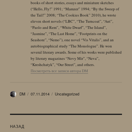
books of short stories, essays and miniature sketches
(“Hello, Fly!” 1991; “Mamzer” 1994; “By the Sweep of
the Tail!” 2008; “The Cookies Book” 2010), he wrote
eleven short novels (“LBC”, “The Turncoat”, “Ant”,
“Paolo and Rem”, “White Dwarf”, “The Island”,
“Jasmine”, “The Last Home”, “Footprints on the
Seashore”, “Nemo”), one novel “Vis Vitalis”, and an
autobiographical study “The Monologue”. He won
several literary awards. Some of his works were published
by literary magazines “Novy Mir”, “Neva”,
“Kreshchatyk”, “Our Street”, and others.
Посмотреть все записи автора DM
Автор
Опубликовано
Рубрики
DM
07.11.2014
Uncategorized
Навигация
НАЗАД