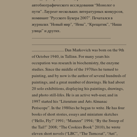
автобиографического исследования “Монолог о
пути”. Лауреат нескольких литературных конкурсов,
номинант "Русского Букера 2007". Печатался в
журналах "Новый мир", “Нева”, “Крещатик”, “Наша
улица” и других.
......................................................................................
.......................................................................................................
................................... Dan Markovich was born on the 9th
of October 1940, in Tallinn. For many years his
occupation was research in biochemistry, the enzyme
studies. Since the middle of the 1970ies he turned to
painting, and by now is the author of several hundreds of
paintings, and a great number of drawings. He had about
20 solo exhibitions, displaying his paintings, drawings,
and photo still-lifes. He is an active web-user, and in
1997 started his “Literature and Arts Almanac
Periscope”. In the 1980ies he began to write. He has four
books of short stories, essays and miniature sketches
(“Hello, Fly!” 1991; “Mamzer” 1994; “By the Sweep of
the Tail!” 2008; “The Cookies Book” 2010), he wrote
eleven short novels (“LBC”, “The Turncoat”, “Ant”,