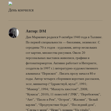
День кончился
Автор:
DM
Дан Маркович родился 9 октября 1940 года в Таллине.
По первой специальности — биохимик, энзимолог. С
середины 70-х годов - художник, автор нескольких
сот картин, множества рисунков. Около 20
персональных выставок живописи, графики и
фотонатюрмортов. Активно работает в Интернете,
создатель (в 1997 г.) литературно-художественного
альманаха “Перископ” . Писать прозу начал в 80-е
годы. Автор четырех сборников коротких рассказов,
эссе, миниатюр (“Здравствуй, муха!”, 1991;
“Мамзер”, 1994; “Махнуть хвостом!”, 2008;
“Кукисы”, 2010), 11 повестей (“ЛЧК”, “Перебежчик”,
“Ант”, “Паоло и Рем”, “Остров”, “Жасмин”, “Белый
карлик”, “Предчувствие беды”, “Последний дом”,
“Следы у моря”, “Немо”), романа “Vis vitalis”,