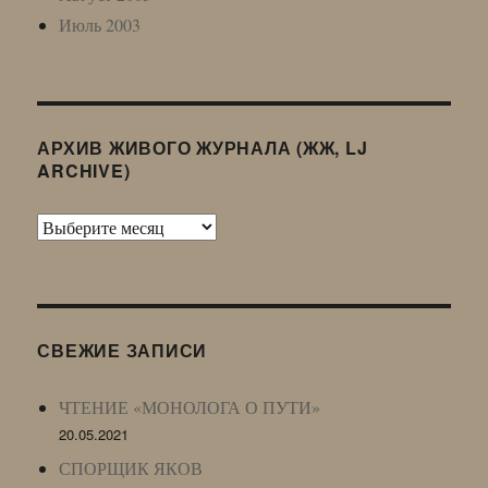
Июль 2003
АРХИВ ЖИВОГО ЖУРНАЛА (ЖЖ, LJ
ARCHIVE)
Архив
Живого
Журнала
(ЖЖ,
LJ
СВЕЖИЕ ЗАПИСИ
Archive)
ЧТЕНИЕ «МОНОЛОГА О ПУТИ»
20.05.2021
СПОРЩИК ЯКОВ