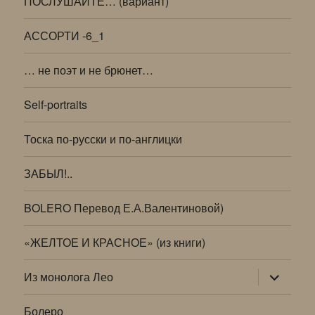
ПОСЛУШАЙТЕ… (вариант)
АССОРТИ -6_1
… не поэт и не брюнет…
Self-portraits
Тоска по-русски и по-англицки
ЗАБЫЛ!..
BOLERO Перевод Е.А.Валентиновой)
«ЖЕЛТОЕ И КРАСНОЕ» (из книги)
раскрыт
Из монолога Лео
дочернее
меню
Болеро