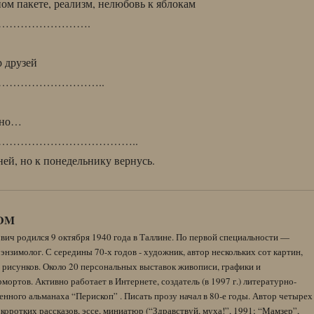
ом пакете, реализм, нелюбовь к яблокам
…………………….
 друзей
………………………..
окно…
………………………………..
ней, но к понедельнику вернусь.
DM
вич родился 9 октября 1940 года в Таллине. По первой специальности —
энзимолог. С середины 70-х годов - художник, автор нескольких сот картин,
 рисунков. Около 20 персональных выставок живописи, графики и
ортов. Активно работает в Интернете, создатель (в 1997 г.) литературно-
нного альманаха “Перископ” . Писать прозу начал в 80-е годы. Автор четырех
коротких рассказов, эссе, миниатюр (“Здравствуй, муха!”, 1991; “Мамзер”,