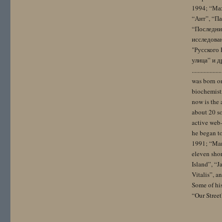
1994; “Мах
“Ант”, “Па
“Последний
исследова
"Русского 
улица” и других. 
..................
was born on
biochemistr
now is the 
about 20 so
active web-
he began to
1991; “Mam
eleven sho
Island”, “
Vitalis”, 
Some of hi
“Our Street