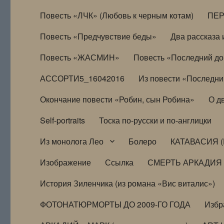
Повесть «ЛЧК» (Любовь к черным котам)
ПЕ
Повесть «Предчувствие беды»
Два рассказа и
Повесть «ЖАСМИН»
Повесть «Последний д
АССОРТИ5_16042016
Из повести «Последни
Окончание повести «Робин, сын Робина»
О д
Self-portraits
Тоска по-русски и по-англицки
Из монолога Лео
Болеро
КАТАВАСИЯ (
Изображение
Ссылка
СМЕРТЬ АРКАДИЯ
История Зиленчика (из романа «Вис виталис»)
ФОТОНАТЮРМОРТЫ ДО 2009-ГО ГОДА
Избр