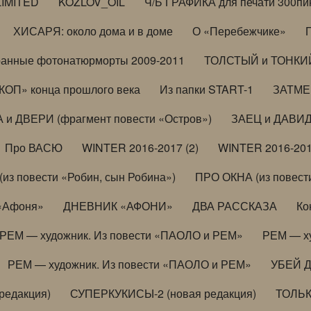
LIMITED
KOZLOV_OIL
Ч/Б ГРАФИКА для печати 300пи
ХИСАРЯ: около дома и в доме
О «Перебежчике»
анные фотонатюрморты 2009-2011
ТОЛСТЫЙ и ТОНКИЙ 
ОП» конца прошлого века
Из папки START-1
ЗАТМЕН
 и ДВЕРИ (фрагмент повести «Остров»)
ЗАЕЦ и ДАВИД 
Про ВАСЮ
WINTER 2016-2017 (2)
WINTER 2016-201
з повести «Робин, сын Робина»)
ПРО ОКНА (из повести
 «Афоня»
ДНЕВНИК «АФОНИ»
ДВА РАССКАЗА
Ко
РЕМ — художник. Из повести «ПАОЛО и РЕМ»
РЕМ — х
РЕМ — художник. Из повести «ПАОЛО и РЕМ»
УБЕЙ 
редакция)
СУПЕРКУКИСЫ-2 (новая редакция)
ТОЛЬ