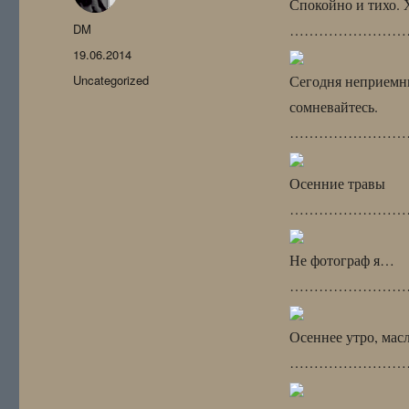
Спокойно и тихо. 
Автор
DM
……………………
Опубликовано
19.06.2014
Рубрики
Uncategorized
Сегодня неприемны
сомневайтесь.
……………………
Осенние травы
……………………
Не фотограф я…
……………………
Осеннее утро, мас
……………………