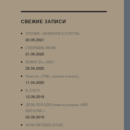
Журнала
(ЖЖ,
LJ
СВЕЖИЕ ЗАПИСИ
Archive)
ЧТЕНИЕ «МОНОЛОГА О ПУТИ»
20.05.2021
СПОРЩИК ЯКОВ
21.06.2020
ПОВЕСТЬ «АНТ»
25.04.2020
Повесть «ЛЧК» (начало и конец)
11.04.2020
К Л Ю Ч
12.09.2019
ДЕНЬ ПОЗАДИ (глава из романа «ВИС
ВИТАЛИС»
02.09.2019
МОИ ПЯТИДЕСЯТЫЕ