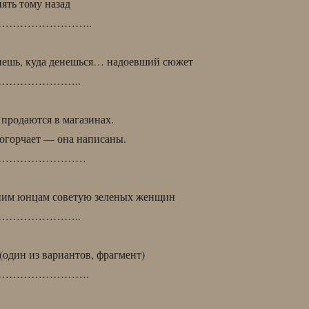
пять тому назад
……………………..
нешь, куда денешься… надоевший сюжет
…………………..
 продаются в магазинах.
е огорчает — она написаны.
……………………
им юнцам советую зеленых женщин
…………………..
(один из вариантов, фрагмент)
…………………….