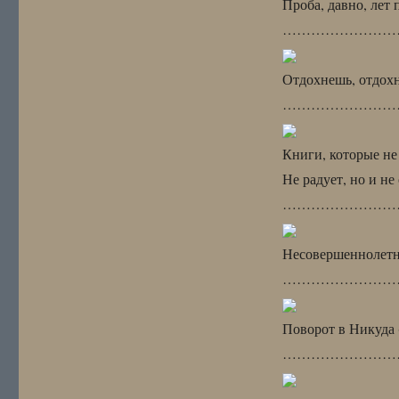
Проба, давно, лет 
……………………
Отдохнешь, отдох
……………………
Книги, которые не
Не радует, но и н
……………………
Несовершеннолетн
……………………
Поворот в Никуда 
……………………