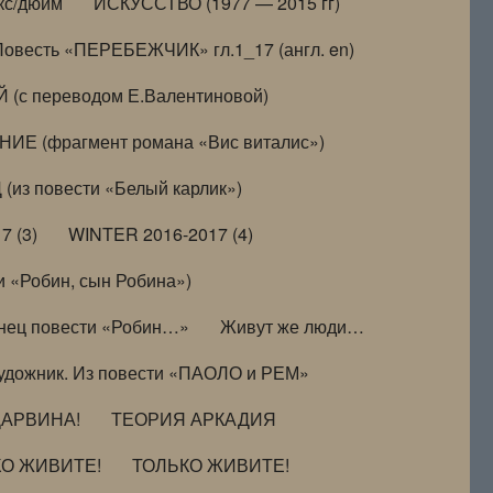
кс/дюйм
ИСКУССТВО (1977 — 2015 гг)
Повесть «ПЕРЕБЕЖЧИК» гл.1_17 (англ. en)
(с переводом Е.Валентиновой)
ИЕ (фрагмент романа «Вис виталис»)
(из повести «Белый карлик»)
7 (3)
WINTER 2016-2017 (4)
 «Робин, сын Робина»)
нец повести «Робин…»
Живут же люди…
удожник. Из повести «ПАОЛО и РЕМ»
ДАРВИНА!
ТЕОРИЯ АРКАДИЯ
КО ЖИВИТЕ!
ТОЛЬКО ЖИВИТЕ!