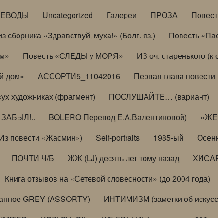
РЕВОДЫ
Uncategorized
Галереи
ПРОЗА
Повес
з сборника «Здравствуй, муха!» (Болг. яз.)
Повесть «Па
ом»
Повесть «СЛЕДЫ у МОРЯ»
ИЗ оч. старенького (
й дом»
АССОРТИ5_11042016
Первая глава повести
вух художниках (фрагмент)
ПОСЛУШАЙТЕ… (вариант)
ЗАБЫЛ!..
BOLERO Перевод Е.А.Валентиновой)
«ЖЕЛ
Из повести «Жасмин»)
Self-portraits
1985-ый
Осенн
ПОЧТИ Ч/Б
ЖЖ (LJ) десять лет тому назад
ХИСА
Книга отзывов на «Сетевой словесности» (до 2004 года)
анное GREY (ASSORTY)
ИНТИМИЗМ (заметки об искусс