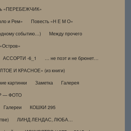
ть «ПЕРЕБЕЖЧИК»
оло и Рем»
Повесть «Н Е М О»
к одному событию…)
Между прочего
 «Остров»
АССОРТИ -6_1
… не поэт и не брюнет…
ТОЕ И КРАСНОЕ» (из книги)
ие картинки
Заметка
Галерея
Р — ФОТО
Галереи
КОШКИ 295
тве)
ЛИНД ЛЕНДАС, ЛЮБА…