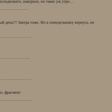
Холодновато, наверное, но такое уж утро…
………………….
й день!!! Завтра тоже. Но к понедельнику вернусь, не
……………………
…………………..
……………………
ло, фрагмент
…………………….