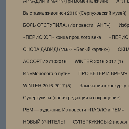
АРКАДИЙ и МАРК (три момента жизни)
ART 
Выставка живописи 2010г(Серпуховский музей)
БОЛЬ ОТСТУПИЛА. (Из повести «АНТ»)
Избр
«ПЕРИСКОП» конца прошлого века
«ПЕРИСК
СНОВА ДАВИД! (гл.6-7 «Белый карлик»)
ОКНА
АССОРТИ27102016
WINTER 2016-2017 (1)
Из «Монолога о пути»
ПРО ВЕТЕР И ВРЕМЯ (и
WINTER 2016-2017 (5)
Замечания к конкурсу
Суперкукисы (новая редакция и сокращение)
РЕМ — художник. Из повести «ПАОЛО и РЕМ»
НОВЫЙ УЧИТЕЛЬ!
СУПЕРКУКИСЫ-2 (новая 