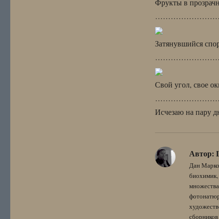
Фрукты в прозрачн
……………………
Затянувшийся спор
……………………
Свой угол, свое 
……………………
Исчезаю на пару д
Автор:
Дан Марко
биохимик, 
множества
фотонатюрм
художестве
сборников 