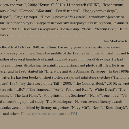
нуть хвостом!”, 2008; “Кукисы”, 2010), 11 повестей (“ЛЧК”, “Перебежчик”,
оло и Рем”, “Остров”, “Жасмин”, “Белый карлик”, “Предчувствие беды”,
 дом”, “Следы у моря”, “Немо”), романа “Vis vitalis”, автобиографического
ния “Монолог о пути”. Лауреат нескольких литературных конкурсов, номинант
Букера 2007". Печатался в журналах "Новый мир", “Нева”, “Крещатик”, “Наша
......................................................................................
........................................................................................................................ Dan Markovich
 the 9th of October 1940, in Tallinn. For many years his occupation was research i
y, the enzyme studies. Since the middle of the 1970ies he turned to painting, and 
author of several hundreds of paintings, and a great number of drawings. He had
lo exhibitions, displaying his paintings, drawings, and photo still-lifes. He is an
user, and in 1997 started his “Literature and Arts Almanac Periscope”. In the 1980i
 write. He has four books of short stories, essays and miniature sketches (“Hello, Fl
zer” 1994; “By the Sweep of the Tail!” 2008; “The Cookies Book” 2010), he wro
rt novels (“LBC”, “The Turncoat”, “Ant”, “Paolo and Rem”, “White Dwarf”, “The
Jasmine”, “The Last Home”, “Footprints on the Seashore”, “Nemo”), one novel “Vis
and an autobiographical study “The Monologue”. He won several literary awards.
s works were published by literary magazines “Novy Mir”, “Neva”, “Kreshchatyk”,
”, and others.
Посмотреть все записи автора DM