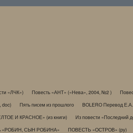
сти «ЛЧК»)
Повесть «АНТ» («Нева», 2004, №2 )
Повес
, doc)
Пять писем из прошлого
BOLERO Перевод Е.А.
ЛТОЕ И КРАСНОЕ» (из книги)
Из повести «Последний 
ь «РОБИН, СЫН РОБИНА»
ПОВЕСТЬ «ОСТРОВ» (ру)