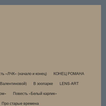
ть «ЛЧК» (начало и конец)
КОНЕЦ РОМАНА
Валентиновой)
В зоопарке
LENS-ART
дом»
Повесть «Белый карлик»
Про старые времена