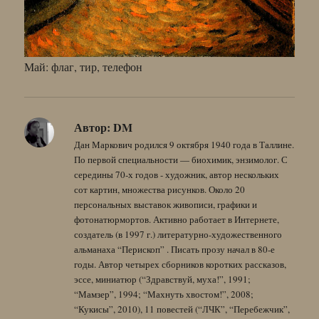
Май: флаг, тир, телефон
Автор:
DM
Дан Маркович родился 9 октября 1940 года в Таллине.
По первой специальности — биохимик, энзимолог. С
середины 70-х годов - художник, автор нескольких
сот картин, множества рисунков. Около 20
персональных выставок живописи, графики и
фотонатюрмортов. Активно работает в Интернете,
создатель (в 1997 г.) литературно-художественного
альманаха “Перископ” . Писать прозу начал в 80-е
годы. Автор четырех сборников коротких рассказов,
эссе, миниатюр (“Здравствуй, муха!”, 1991;
“Мамзер”, 1994; “Махнуть хвостом!”, 2008;
“Кукисы”, 2010), 11 повестей (“ЛЧК”, “Перебежчик”,