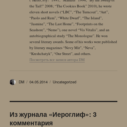
the Tail!” 2008; “The Cookies Book” 2010), he wrote
eleven short novels (“LBC”, “The Turncoat”, “Ant”,
“Paolo and Rem”, “White Dwarf”, “The Island”,
“Jasmine”, “The Last Home”, “Footprints on the
Seashore”, “Nemo”), one novel “Vis Vitalis”, and an
autobiographical study “The Monologue”. He won
several literary awards. Some of his works were published
by literary magazines “Novy Mir”, “Neva”,
“Kreshchatyk”, “Our Street”, and others.
Посмотреть все записи автора DM
Автор
Опубликовано
Рубрики
DM
04.05.2014
Uncategorized
Из журнала «Иероглиф»: 3
комментария