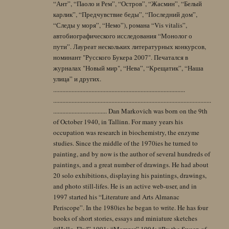
“Ант”, “Паоло и Рем”, “Остров”, “Жасмин”, “Белый
карлик”, “Предчувствие беды”, “Последний дом”,
“Следы у моря”, “Немо”), романа “Vis vitalis”,
автобиографического исследования “Монолог о
пути”. Лауреат нескольких литературных конкурсов,
номинант "Русского Букера 2007". Печатался в
журналах "Новый мир", “Нева”, “Крещатик”, “Наша
улица” и других.
......................................................................................
.......................................................................................................
................................... Dan Markovich was born on the 9th
of October 1940, in Tallinn. For many years his
occupation was research in biochemistry, the enzyme
studies. Since the middle of the 1970ies he turned to
painting, and by now is the author of several hundreds of
paintings, and a great number of drawings. He had about
20 solo exhibitions, displaying his paintings, drawings,
and photo still-lifes. He is an active web-user, and in
1997 started his “Literature and Arts Almanac
Periscope”. In the 1980ies he began to write. He has four
books of short stories, essays and miniature sketches
(“Hello, Fly!” 1991; “Mamzer” 1994; “By the Sweep of