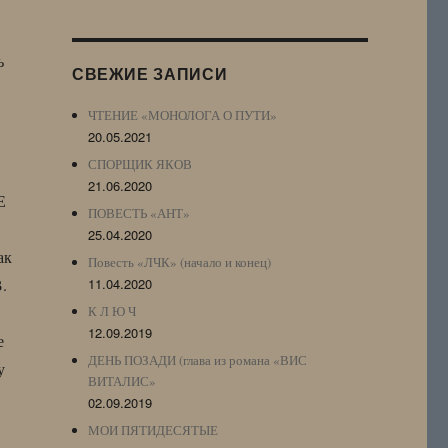
,
Журнала
(ЖЖ,
LJ
ь
СВЕЖИЕ ЗАПИСИ
Archive)
ЧТЕНИЕ «МОНОЛОГА О ПУТИ»
20.05.2021
СПОРЩИК ЯКОВ
21.06.2020
Е
ПОВЕСТЬ «АНТ»
25.04.2020
ак
Повесть «ЛЧК» (начало и конец)
.
11.04.2020
К Л Ю Ч
12.09.2019
е
ДЕНЬ ПОЗАДИ (глава из романа «ВИС
у
ВИТАЛИС»
02.09.2019
МОИ ПЯТИДЕСЯТЫЕ