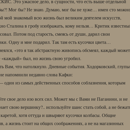
КИС. Это ужасное дело, в сущности, что есть выше отдельной
бы?! Мог бы? Не знаю. Думаю, мог бы не хуже… имен сто можн
ой мой знакомый всю жизнь был великим деятелем искусств,
но Сталина в гробу изображать, кому нельзя… Критик известны
совал. Потом под старость, смеясь от души, дарил свои
ки. Одну и мне подарил. Так там есть кусочки цвета…
меялся, «это я так абстрактную живопись обсмеял, каждый может
е «каждый» был, но жизнь свою угробил.
зать Вам, что натолкнуло. Дневные события. Ходорковский, глупы
не напомнили недавно слова Кафки:
— один из самых действенных способов соблазнения, которым
йте свое дело изо всех сил. Может мы с Вами не Паганини, и не
нает свою вершинку?.. используйте шанс стать собой, а не бежат
й каретой, хотя оттуда и швыряют кусочки колбасы. Общие
в, а жизнь стоит на общих соображениях, а не на магазинных