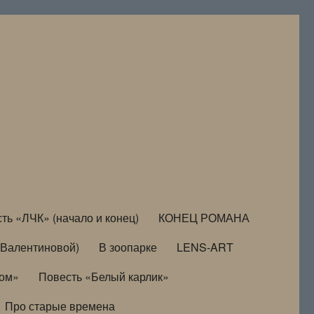
ть «ЛЧК» (начало и конец)
КОНЕЦ РОМАНА
Валентиновой)
В зоопарке
LENS-ART
дом»
Повесть «Белый карлик»
Про старые времена