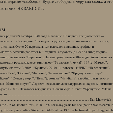
за мизерные «свободы». Будьте свободны в меру сил своих, а это
 нас самих, НЕ ЗАВИСИТ.
DM
вич родился 9 октября 1940 года в Таллине. По первой специальности —
энзимолог. С середины 70-х годов - художник, автор нескольких сот картин,
 рисунков. Около 20 персональных выставок живописи, графики и
ортов. Активно работает в Интернете, создатель (в 1997 г.) литературно-
нного альманаха “Перископ” . Писать прозу начал в 80-е годы. Автор четырех
коротких рассказов, эссе, миниатюр (“Здравствуй, муха!”, 1991; “Мамзер”,
нуть хвостом!”, 2008; “Кукисы”, 2010), 11 повестей (“ЛЧК”, “Перебежчик”,
оло и Рем”, “Остров”, “Жасмин”, “Белый карлик”, “Предчувствие беды”,
 дом”, “Следы у моря”, “Немо”), романа “Vis vitalis”, автобиографического
ния “Монолог о пути”. Лауреат нескольких литературных конкурсов, номинант
Букера 2007". Печатался в журналах "Новый мир", “Нева”, “Крещатик”, “Наша
......................................................................................
........................................................................................................................ Dan Markovich
 the 9th of October 1940, in Tallinn. For many years his occupation was research i
y, the enzyme studies. Since the middle of the 1970ies he turned to painting, and 