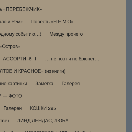
ть «ПЕРЕБЕЖЧИК»
оло и Рем»
Повесть «Н Е М О»
к одному событию…)
Между прочего
 «Остров»
АССОРТИ -6_1
… не поэт и не брюнет…
ТОЕ И КРАСНОЕ» (из книги)
ие картинки
Заметка
Галерея
Р — ФОТО
Галереи
КОШКИ 295
тве)
ЛИНД ЛЕНДАС, ЛЮБА…