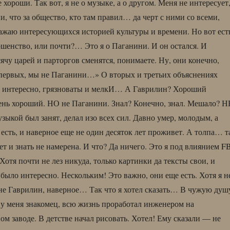
 хороши. Так вот, я не о музыке, а о другом. Меня не интересует
, что за общество, кто там правил… да черт с ними со всеми,
уважаю интересующихся историей культуры и времени. Но вот ест
ршенство, или почти?… Это я о Паганини. И он остался. И
сячу царей и парторгов сменятся, понимаете. Ну, они конечно,
первых, мы не Паганини…» О вторых и третьих объяснениях
е интересно, грязноваты и мелкИ… А Гаврилин? Хороший
ень хороший. НО не Паганини. Знал? Конечно, знал. Мешало? Н
зыкой был занят, делал изо всех сил. Давно умер, молодым, а
 есть, и наверное еще не один десяток лет проживет. А толпа… т
ет и знать не намерена. И что? Да ничего. Это я под влиянием FB
Хотя почти не лез никуда, только картинки да тексты свои, и
было интересно. Нескольким! Это важно, они еще есть. Хотя я н
не Гаврилин, наверное… Так что я хотел сказать… В чужую душ
у меня знакомец, всю жизнь проработал инженером на
м заводе. В детстве начал рисовать. Хотел! Ему сказали — не