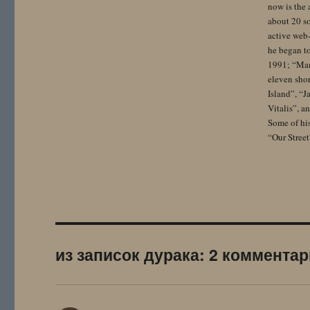
now is the 
about 20 so
active web-
he began to
1991; “Mam
eleven sho
Island”, “
Vitalis”, 
Some of hi
“Our Street
из записок дурака: 2 коммента