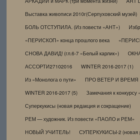
АРКАДИЙ и МАРК (три момента жизни)
ART 
Выставка живописи 2010г(Серпуховский музей)
БОЛЬ ОТСТУПИЛА. (Из повести «АНТ»)
Избр
«ПЕРИСКОП» конца прошлого века
«ПЕРИСК
СНОВА ДАВИД! (гл.6-7 «Белый карлик»)
ОКНА
АССОРТИ27102016
WINTER 2016-2017 (1)
Из «Монолога о пути»
ПРО ВЕТЕР И ВРЕМЯ (и
WINTER 2016-2017 (5)
Замечания к конкурсу
Суперкукисы (новая редакция и сокращение)
РЕМ — художник. Из повести «ПАОЛО и РЕМ»
НОВЫЙ УЧИТЕЛЬ!
СУПЕРКУКИСЫ-2 (новая 