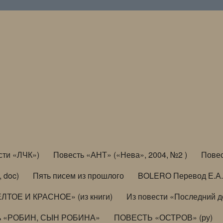
сти «ЛЧК»)
Повесть «АНТ» («Нева», 2004, №2 )
Повес
, doc)
Пять писем из прошлого
BOLERO Перевод Е.А.
ЛТОЕ И КРАСНОЕ» (из книги)
Из повести «Последний 
ь «РОБИН, СЫН РОБИНА»
ПОВЕСТЬ «ОСТРОВ» (ру)