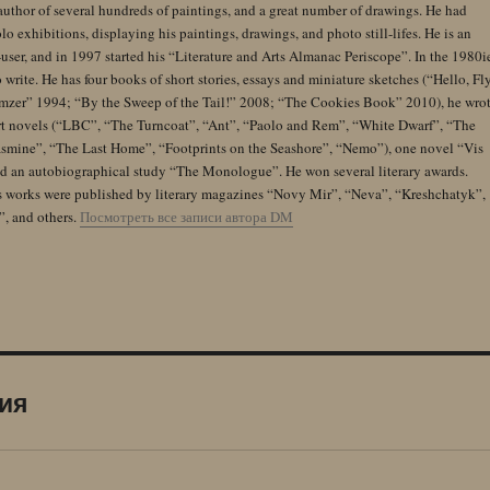
author of several hundreds of paintings, and a great number of drawings. He had
lo exhibitions, displaying his paintings, drawings, and photo still-lifes. He is an
user, and in 1997 started his “Literature and Arts Almanac Periscope”. In the 1980i
 write. He has four books of short stories, essays and miniature sketches (“Hello, Fl
zer” 1994; “By the Sweep of the Tail!” 2008; “The Cookies Book” 2010), he wro
rt novels (“LBC”, “The Turncoat”, “Ant”, “Paolo and Rem”, “White Dwarf”, “The
Jasmine”, “The Last Home”, “Footprints on the Seashore”, “Nemo”), one novel “Vis
and an autobiographical study “The Monologue”. He won several literary awards.
s works were published by literary magazines “Novy Mir”, “Neva”, “Kreshchatyk”,
”, and others.
Посмотреть все записи автора DM
рия