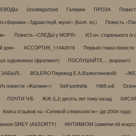
РЕВОДЫ
Uncategorized
Галереи
ПРОЗА
Повес
з сборника «Здравствуй, муха!» (Болг. яз.)
Повесть «Па
ом»
Повесть «СЛЕДЫ у МОРЯ»
ИЗ оч. старенького (
й дом»
АССОРТИ5_11042016
Первая глава повести
вух художниках (фрагмент)
ПОСЛУШАЙТЕ… (вариант)
ЗАБЫЛ!..
BOLERO Перевод Е.А.Валентиновой)
«ЖЕЛ
Из повести «Жасмин»)
Self-portraits
1985-ый
Осенн
ПОЧТИ Ч/Б
ЖЖ (LJ) десять лет тому назад
ХИСА
Книга отзывов на «Сетевой словесности» (до 2004 года)
анное GREY (ASSORTY)
ИНТИМИЗМ (заметки об искусс