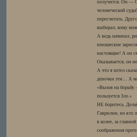
получится. Он — С
человеческой судь
пересчитать. Друг
выбирал, кому мож
А ведь начинал, ри
юношеские зарисов
настоящие! А он с
Оказывается, он н
А что я хотел ска
девочки эти… А м
«Вызов на борьбу 
пользуется Зло.»
НЕ боритесь. Дела
Гаврилин, но кто з
в колее, за главно
соображения проти