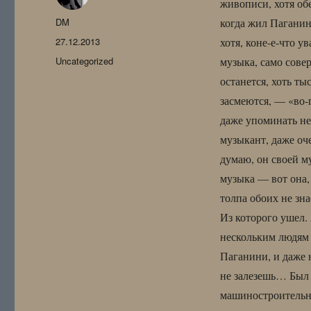
живописи, хотя обе
Автор
DM
когда жил Паганини
Опубликовано
27.12.2013
хотя, коне-е-что 
Рубрики
Uncategorized
музыка, само сове
останется, хоть ты
засмеются, — «во-
даже упоминать н
музыкант, даже оч
думаю, он своей му
музыка — вот она,
толпа обоих не зна
Из которого ушел. 
нескольким людям 
Паганини, и даже 
не залезешь… Был 
машиностроительно