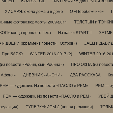
LIMITED
KOZLOV_OIL
Ч/Б ГРАФИКА для печати 300пи
ХИСАРЯ: около дома и в доме
О «Перебежчике»
анные фотонатюрморты 2009-2011
ТОЛСТЫЙ и ТОНКИЙ 
ОП» конца прошлого века
Из папки START-1
ЗАТМЕН
 и ДВЕРИ (фрагмент повести «Остров»)
ЗАЕЦ и ДАВИД 
Про ВАСЮ
WINTER 2016-2017 (2)
WINTER 2016-201
з повести «Робин, сын Робина»)
ПРО ОКНА (из повести
 «Афоня»
ДНЕВНИК «АФОНИ»
ДВА РАССКАЗА
Ко
РЕМ — художник. Из повести «ПАОЛО и РЕМ»
РЕМ — х
РЕМ — художник. Из повести «ПАОЛО и РЕМ»
УБЕЙ 
редакция)
СУПЕРКУКИСЫ-2 (новая редакция)
ТОЛЬ