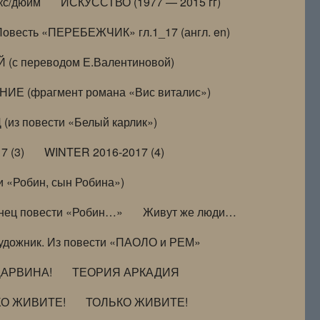
кс/дюйм
ИСКУССТВО (1977 — 2015 гг)
Повесть «ПЕРЕБЕЖЧИК» гл.1_17 (англ. en)
(с переводом Е.Валентиновой)
ИЕ (фрагмент романа «Вис виталис»)
(из повести «Белый карлик»)
7 (3)
WINTER 2016-2017 (4)
 «Робин, сын Робина»)
нец повести «Робин…»
Живут же люди…
удожник. Из повести «ПАОЛО и РЕМ»
ДАРВИНА!
ТЕОРИЯ АРКАДИЯ
КО ЖИВИТЕ!
ТОЛЬКО ЖИВИТЕ!