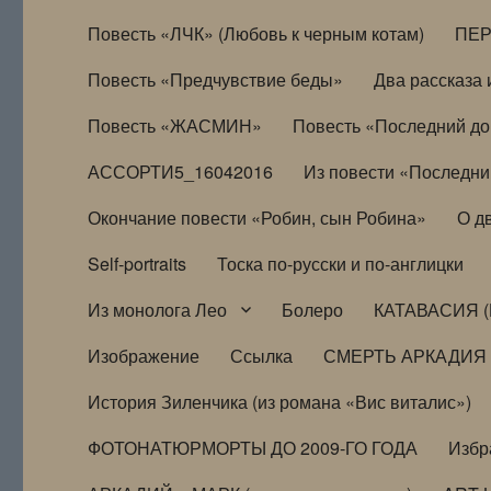
Повесть «ЛЧК» (Любовь к черным котам)
ПЕ
Повесть «Предчувствие беды»
Два рассказа и
Повесть «ЖАСМИН»
Повесть «Последний д
АССОРТИ5_16042016
Из повести «Последни
Окончание повести «Робин, сын Робина»
О д
Self-portraits
Тоска по-русски и по-англицки
Из монолога Лео
Болеро
КАТАВАСИЯ (
Изображение
Ссылка
СМЕРТЬ АРКАДИЯ
История Зиленчика (из романа «Вис виталис»)
ФОТОНАТЮРМОРТЫ ДО 2009-ГО ГОДА
Избр