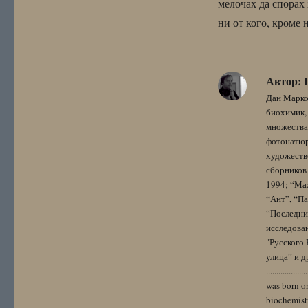
мелочах да спорах 
ни от кого, кроме
Автор:
Дан Марко
биохимик, 
множества
фотонатюрм
художестве
сборников 
1994; “Мах
“Ант”, “Па
“Последний
исследова
"Русского 
улица” и других. 
..................
was born on
biochemistr