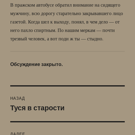
В пражском автобусе обратил внимание на сидящего
мужчину, всю дорогу старательно закрывавшего лицо
газетой. Когда шел к выходу, понял, в чем дело — от
него пахло спиртным. По нашим меркам — почти
трезвый человек, а вот поди ж ты — стыдно.
Обсуждение закрыто.
Навигация
НАЗАД
по
Туся в старости
Предыдущая
запись:
записям
ДАЛЕЕ