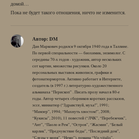
домой…
Пока не будет такого отношения, ничто не изменится.
Автор:
DM
Дан Маркович родился 9 октября 1940 года в Таллине.
По первой специальности — биохимик, энзимолог. С
середины 70-х годов - художник, автор нескольких
сот картин, множества рисунков. Около 20
персональных выставок живописи, графики и
фотонатюрмортов. Активно работает в Интернете,
создатель (в 1997 г.) литературно-художественного
альманаха “Перископ” . Писать прозу начал в 80-е
годы. Автор четырех сборников коротких рассказов,
эссе, миниатюр (“Здравствуй, муха!”, 1991;
“Мамзер”, 1994; “Махнуть хвостом!”, 2008;
“Кукисы”, 2010), 11 повестей (“ЛЧК”, “Перебежчик”,
“Ант”, “Паоло и Рем”, “Остров”, “Жасмин”, “Белый
карлик”, “Предчувствие беды”, “Последний дом”,
“Следы у моря”, “Немо”), романа “Vis vitalis”,