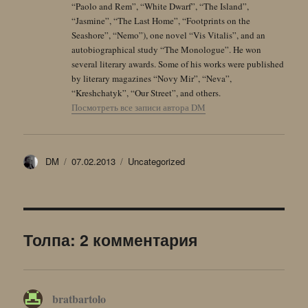
“Paolo and Rem”, “White Dwarf”, “The Island”,
“Jasmine”, “The Last Home”, “Footprints on the
Seashore”, “Nemo”), one novel “Vis Vitalis”, and an
autobiographical study “The Monologue”. He won
several literary awards. Some of his works were published
by literary magazines “Novy Mir”, “Neva”,
“Kreshchatyk”, “Our Street”, and others.
Посмотреть все записи автора DM
Автор
Опубликовано
Рубрики
DM
07.02.2013
Uncategorized
Толпа: 2 комментария
bratbartolo
: