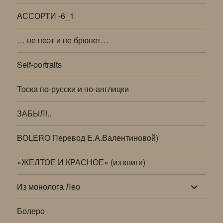
АССОРТИ -6_1
… не поэт и не брюнет…
Self-portraits
Тоска по-русски и по-англицки
ЗАБЫЛ!..
BOLERO Перевод Е.А.Валентиновой)
«ЖЕЛТОЕ И КРАСНОЕ» (из книги)
раскрыт
Из монолога Лео
дочернее
меню
Болеро