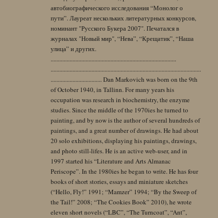
автобиографического исследования “Монолог о
пути”. Лауреат нескольких литературных конкурсов,
номинант "Русского Букера 2007". Печатался в
журналах "Новый мир", “Нева”, “Крещатик”, “Наша
улица” и других.
......................................................................................
.......................................................................................................
................................... Dan Markovich was born on the 9th
of October 1940, in Tallinn. For many years his
occupation was research in biochemistry, the enzyme
studies. Since the middle of the 1970ies he turned to
painting, and by now is the author of several hundreds of
paintings, and a great number of drawings. He had about
20 solo exhibitions, displaying his paintings, drawings,
and photo still-lifes. He is an active web-user, and in
1997 started his “Literature and Arts Almanac
Periscope”. In the 1980ies he began to write. He has four
books of short stories, essays and miniature sketches
(“Hello, Fly!” 1991; “Mamzer” 1994; “By the Sweep of
the Tail!” 2008; “The Cookies Book” 2010), he wrote
eleven short novels (“LBC”, “The Turncoat”, “Ant”,