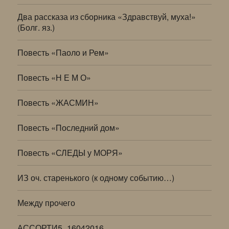
Два рассказа из сборника «Здравствуй, муха!»
(Болг. яз.)
Повесть «Паоло и Рем»
Повесть «Н Е М О»
Повесть «ЖАСМИН»
Повесть «Последний дом»
Повесть «СЛЕДЫ у МОРЯ»
ИЗ оч. старенького (к одному событию…)
Между прочего
АССОРТИ5_16042016