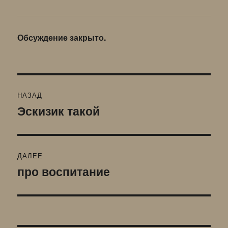
Обсуждение закрыто.
Навигация
НАЗАД
по
Эскизик такой
Предыдущая
запись:
записям
ДАЛЕЕ
про воспитание
Следующая
запись: