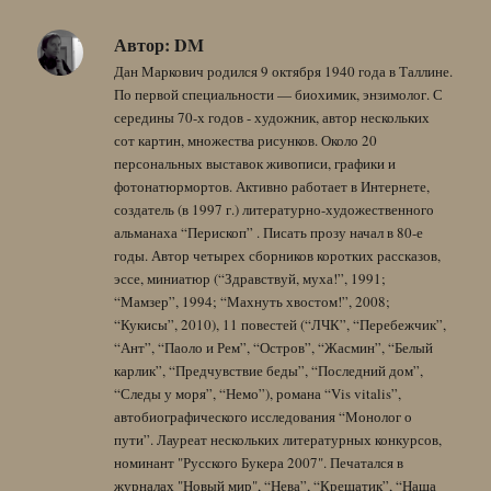
Автор:
DM
Дан Маркович родился 9 октября 1940 года в Таллине.
По первой специальности — биохимик, энзимолог. С
середины 70-х годов - художник, автор нескольких
сот картин, множества рисунков. Около 20
персональных выставок живописи, графики и
фотонатюрмортов. Активно работает в Интернете,
создатель (в 1997 г.) литературно-художественного
альманаха “Перископ” . Писать прозу начал в 80-е
годы. Автор четырех сборников коротких рассказов,
эссе, миниатюр (“Здравствуй, муха!”, 1991;
“Мамзер”, 1994; “Махнуть хвостом!”, 2008;
“Кукисы”, 2010), 11 повестей (“ЛЧК”, “Перебежчик”,
“Ант”, “Паоло и Рем”, “Остров”, “Жасмин”, “Белый
карлик”, “Предчувствие беды”, “Последний дом”,
“Следы у моря”, “Немо”), романа “Vis vitalis”,
автобиографического исследования “Монолог о
пути”. Лауреат нескольких литературных конкурсов,
номинант "Русского Букера 2007". Печатался в
журналах "Новый мир", “Нева”, “Крещатик”, “Наша