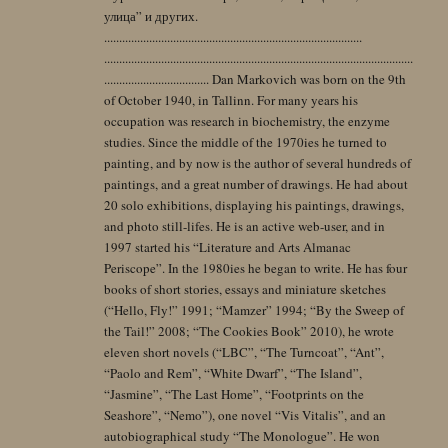
улица” и других.
......................................................................................
.......................................................................................................
................................... Dan Markovich was born on the 9th
of October 1940, in Tallinn. For many years his
occupation was research in biochemistry, the enzyme
studies. Since the middle of the 1970ies he turned to
painting, and by now is the author of several hundreds of
paintings, and a great number of drawings. He had about
20 solo exhibitions, displaying his paintings, drawings,
and photo still-lifes. He is an active web-user, and in
1997 started his “Literature and Arts Almanac
Periscope”. In the 1980ies he began to write. He has four
books of short stories, essays and miniature sketches
(“Hello, Fly!” 1991; “Mamzer” 1994; “By the Sweep of
the Tail!” 2008; “The Cookies Book” 2010), he wrote
eleven short novels (“LBC”, “The Turncoat”, “Ant”,
“Paolo and Rem”, “White Dwarf”, “The Island”,
“Jasmine”, “The Last Home”, “Footprints on the
Seashore”, “Nemo”), one novel “Vis Vitalis”, and an
autobiographical study “The Monologue”. He won