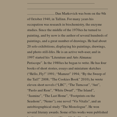
......................................................................................
.......................................................................................................
................................... Dan Markovich was born on the 9th
of October 1940, in Tallinn. For many years his
occupation was research in biochemistry, the enzyme
studies. Since the middle of the 1970ies he turned to
painting, and by now is the author of several hundreds of
paintings, and a great number of drawings. He had about
20 solo exhibitions, displaying his paintings, drawings,
and photo still-lifes. He is an active web-user, and in
1997 started his “Literature and Arts Almanac
Periscope”. In the 1980ies he began to write. He has four
books of short stories, essays and miniature sketches
(“Hello, Fly!” 1991; “Mamzer” 1994; “By the Sweep of
the Tail!” 2008; “The Cookies Book” 2010), he wrote
eleven short novels (“LBC”, “The Turncoat”, “Ant”,
“Paolo and Rem”, “White Dwarf”, “The Island”,
“Jasmine”, “The Last Home”, “Footprints on the
Seashore”, “Nemo”), one novel “Vis Vitalis”, and an
autobiographical study “The Monologue”. He won
several literary awards. Some of his works were published