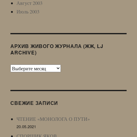
Август 2003
Июль 2003
АРХИВ ЖИВОГО ЖУРНАЛА (ЖЖ, LJ
ARCHIVE)
Архив
Живого
Журнала
(ЖЖ,
LJ
СВЕЖИЕ ЗАПИСИ
Archive)
ЧТЕНИЕ «МОНОЛОГА О ПУТИ»
20.05.2021
СПОРЩИК ЯКОВ