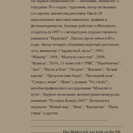
По первой специальности — биохимик, энзимолог. С
середины 70-х годов - художник, автор нескольких
сот картин, множества рисунков. Около 20
персональных выставок живописи, графики и
фотонатюрмортов. Активно работает в Интернете,
создатель (в 1997 г.) литературно-художественного
альманаха “Перископ” . Писать прозу начал в 80-е
годы. Автор четырех сборников коротких рассказов,
эссе, миниатюр (“Здравствуй, муха!”, 1991;
“Мамзер”, 1994; “Махнуть хвостом!”, 2008;
“Кукисы”, 2010), 11 повестей (“ЛЧК”, “Перебежчик”,
“Ант”, “Паоло и Рем”, “Остров”, “Жасмин”, “Белый
карлик”, “Предчувствие беды”, “Последний дом”,
“Следы у моря”, “Немо”), романа “Vis vitalis”,
автобиографического исследования “Монолог о
пути”. Лауреат нескольких литературных конкурсов,
номинант "Русского Букера 2007". Печатался в
журналах "Новый мир", “Нева”, “Крещатик”, “Наша
улица” и других.
......................................................................................
.......................................................................................................
................................... Dan Markovich was born on the 9th