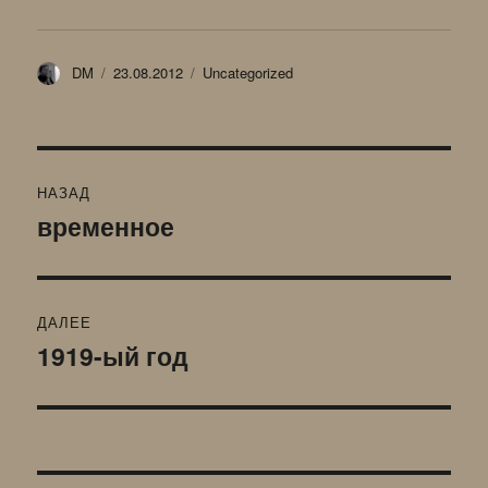
Автор
Опубликовано
Рубрики
DM
23.08.2012
Uncategorized
Навигация
НАЗАД
по
временное
Предыдущая
запись:
записям
ДАЛЕЕ
1919-ый год
Следующая
запись: