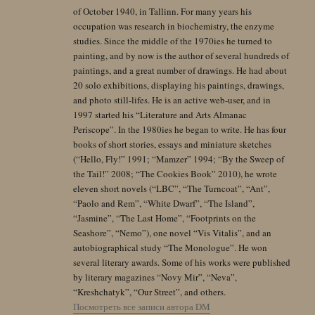
of October 1940, in Tallinn. For many years his
occupation was research in biochemistry, the enzyme
studies. Since the middle of the 1970ies he turned to
painting, and by now is the author of several hundreds of
paintings, and a great number of drawings. He had about
20 solo exhibitions, displaying his paintings, drawings,
and photo still-lifes. He is an active web-user, and in
1997 started his “Literature and Arts Almanac
Periscope”. In the 1980ies he began to write. He has four
books of short stories, essays and miniature sketches
(“Hello, Fly!” 1991; “Mamzer” 1994; “By the Sweep of
the Tail!” 2008; “The Cookies Book” 2010), he wrote
eleven short novels (“LBC”, “The Turncoat”, “Ant”,
“Paolo and Rem”, “White Dwarf”, “The Island”,
“Jasmine”, “The Last Home”, “Footprints on the
Seashore”, “Nemo”), one novel “Vis Vitalis”, and an
autobiographical study “The Monologue”. He won
several literary awards. Some of his works were published
by literary magazines “Novy Mir”, “Neva”,
“Kreshchatyk”, “Our Street”, and others.
Посмотреть все записи автора DM