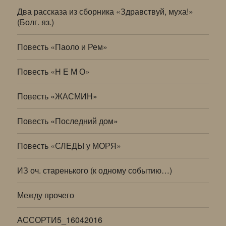
Два рассказа из сборника «Здравствуй, муха!»
(Болг. яз.)
Повесть «Паоло и Рем»
Повесть «Н Е М О»
Повесть «ЖАСМИН»
Повесть «Последний дом»
Повесть «СЛЕДЫ у МОРЯ»
ИЗ оч. старенького (к одному событию…)
Между прочего
АССОРТИ5_16042016