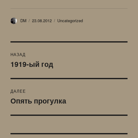
Автор
Опубликовано
Рубрики
DM
23.08.2012
Uncategorized
Навигация
НАЗАД
по
1919-ый год
Предыдущая
запись:
записям
ДАЛЕЕ
Опять прогулка
Следующая
запись: