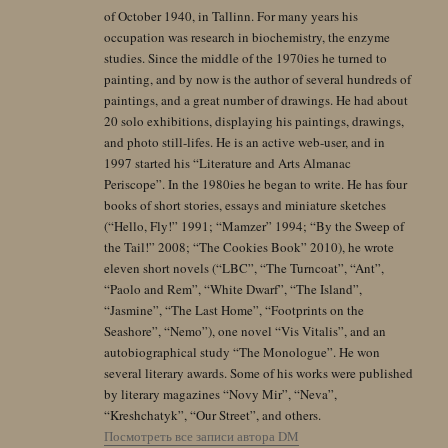
of October 1940, in Tallinn. For many years his
occupation was research in biochemistry, the enzyme
studies. Since the middle of the 1970ies he turned to
painting, and by now is the author of several hundreds of
paintings, and a great number of drawings. He had about
20 solo exhibitions, displaying his paintings, drawings,
and photo still-lifes. He is an active web-user, and in
1997 started his “Literature and Arts Almanac
Periscope”. In the 1980ies he began to write. He has four
books of short stories, essays and miniature sketches
(“Hello, Fly!” 1991; “Mamzer” 1994; “By the Sweep of
the Tail!” 2008; “The Cookies Book” 2010), he wrote
eleven short novels (“LBC”, “The Turncoat”, “Ant”,
“Paolo and Rem”, “White Dwarf”, “The Island”,
“Jasmine”, “The Last Home”, “Footprints on the
Seashore”, “Nemo”), one novel “Vis Vitalis”, and an
autobiographical study “The Monologue”. He won
several literary awards. Some of his works were published
by literary magazines “Novy Mir”, “Neva”,
“Kreshchatyk”, “Our Street”, and others.
Посмотреть все записи автора DM