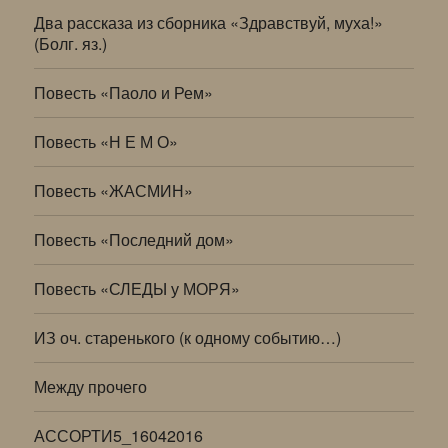
Два рассказа из сборника «Здравствуй, муха!»
(Болг. яз.)
Повесть «Паоло и Рем»
Повесть «Н Е М О»
Повесть «ЖАСМИН»
Повесть «Последний дом»
Повесть «СЛЕДЫ у МОРЯ»
ИЗ оч. старенького (к одному событию…)
Между прочего
АССОРТИ5_16042016