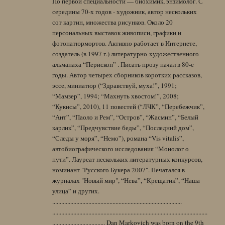
По первой специальности — биохимик, энзимолог. С
середины 70-х годов - художник, автор нескольких
сот картин, множества рисунков. Около 20
персональных выставок живописи, графики и
фотонатюрмортов. Активно работает в Интернете,
создатель (в 1997 г.) литературно-художественного
альманаха “Перископ” . Писать прозу начал в 80-е
годы. Автор четырех сборников коротких рассказов,
эссе, миниатюр (“Здравствуй, муха!”, 1991;
“Мамзер”, 1994; “Махнуть хвостом!”, 2008;
“Кукисы”, 2010), 11 повестей (“ЛЧК”, “Перебежчик”,
“Ант”, “Паоло и Рем”, “Остров”, “Жасмин”, “Белый
карлик”, “Предчувствие беды”, “Последний дом”,
“Следы у моря”, “Немо”), романа “Vis vitalis”,
автобиографического исследования “Монолог о
пути”. Лауреат нескольких литературных конкурсов,
номинант "Русского Букера 2007". Печатался в
журналах "Новый мир", “Нева”, “Крещатик”, “Наша
улица” и других.
......................................................................................
.......................................................................................................
................................... Dan Markovich was born on the 9th