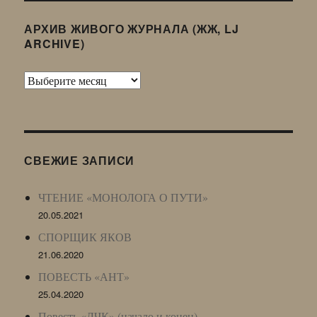
АРХИВ ЖИВОГО ЖУРНАЛА (ЖЖ, LJ
ARCHIVE)
Архив
Живого
Журнала
(ЖЖ,
LJ
СВЕЖИЕ ЗАПИСИ
Archive)
ЧТЕНИЕ «МОНОЛОГА О ПУТИ»
20.05.2021
СПОРЩИК ЯКОВ
21.06.2020
ПОВЕСТЬ «АНТ»
25.04.2020
Повесть «ЛЧК» (начало и конец)