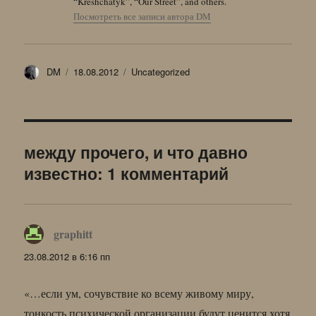
“Kreshchatyk”, “Our Street”, and others.
Посмотреть все записи автора DM
Автор
Опубликовано
Рубрики
DM
18.08.2012
Uncategorized
между прочего, и что давно
известно: 1 комментарий
graphitt
:
23.08.2012 в 6:16 пп
«…если ум, сочувствие ко всему живому миру,
тонкость психической организации будут ценится хотя