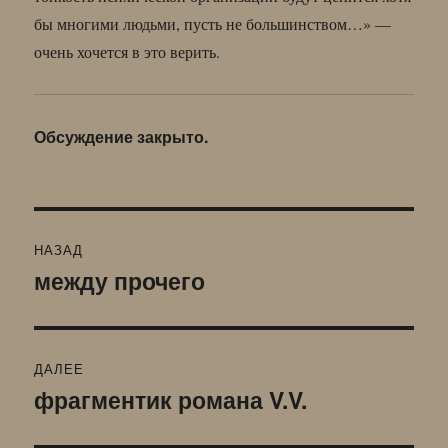
бы многими людьми, пусть не большинством…» —
очень хочется в это верить.
Обсуждение закрыто.
Навигация
НАЗАД
по
между прочего
Предыдущая
запись:
записям
ДАЛЕЕ
фрагментик романа V.V.
Следующая
запись: