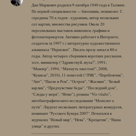
Дан Маркович родился 9 октября 1940 года в Таллине.
По первой специальности — биохимик, энзимолог. С
середины 70-х годов - художник, автор нескольких
сот картин, множества рисунков. Около 20
персональных выставок живописи, графики и
фотонатюрмортов. Активно работает в Интернете,
создатель (в 1997 г.) литературно-художественного
альманаха “Перископ” . Писать прозу начал в 80-е
годы. Автор четырех сборников коротких рассказов,
эссе, миниатюр (“Здравствуй, муха!”, 1991;
“Мамзер”, 1994; “Махнуть хвостом!”, 2008;
“Кукисы”, 2010), 11 повестей (“ЛЧК”, “Перебежчик”,
“Ант”, “Паоло и Рем”, “Остров”, “Жасмин”, “Белый
карлик”, “Предчувствие беды”, “Последний дом”,
“Следы у моря”, “Немо”), романа “Vis vitalis”,
автобиографического исследования “Монолог о
пути”. Лауреат нескольких литературных конкурсов,
номинант "Русского Букера 2007". Печатался в
журналах "Новый мир", “Нева”, “Крещатик”, “Наша
улица” и других.
......................................................................................