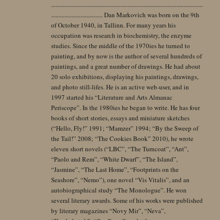
.......................................................................................................
................................... Dan Markovich was born on the 9th
of October 1940, in Tallinn. For many years his
occupation was research in biochemistry, the enzyme
studies. Since the middle of the 1970ies he turned to
painting, and by now is the author of several hundreds of
paintings, and a great number of drawings. He had about
20 solo exhibitions, displaying his paintings, drawings,
and photo still-lifes. He is an active web-user, and in
1997 started his “Literature and Arts Almanac
Periscope”. In the 1980ies he began to write. He has four
books of short stories, essays and miniature sketches
(“Hello, Fly!” 1991; “Mamzer” 1994; “By the Sweep of
the Tail!” 2008; “The Cookies Book” 2010), he wrote
eleven short novels (“LBC”, “The Turncoat”, “Ant”,
“Paolo and Rem”, “White Dwarf”, “The Island”,
“Jasmine”, “The Last Home”, “Footprints on the
Seashore”, “Nemo”), one novel “Vis Vitalis”, and an
autobiographical study “The Monologue”. He won
several literary awards. Some of his works were published
by literary magazines “Novy Mir”, “Neva”,