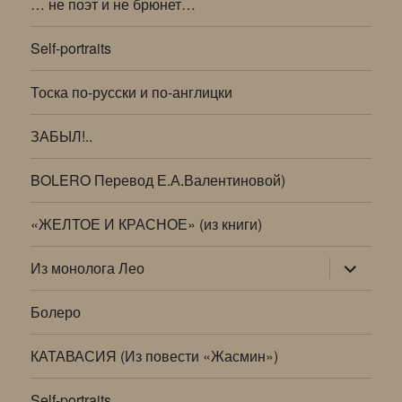
… не поэт и не брюнет…
Self-portraits
Тоска по-русски и по-англицки
ЗАБЫЛ!..
BOLERO Перевод Е.А.Валентиновой)
«ЖЕЛТОЕ И КРАСНОЕ» (из книги)
раскрыт
Из монолога Лео
дочернее
меню
Болеро
КАТАВАСИЯ (Из повести «Жасмин»)
Self-portraits