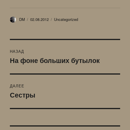
Автор
Опубликовано
Рубрики
DM
02.08.2012
Uncategorized
Навигация
НАЗАД
по
На фоне больших бутылок
Предыдущая
запись:
записям
ДАЛЕЕ
Сестры
Следующая
запись: