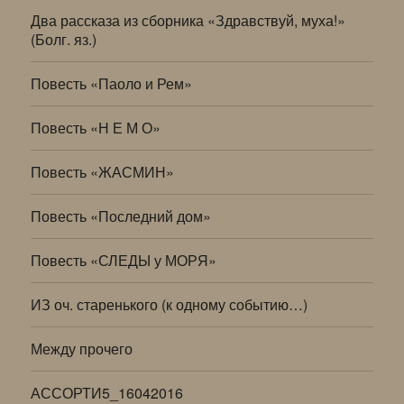
Два рассказа из сборника «Здравствуй, муха!»
(Болг. яз.)
Повесть «Паоло и Рем»
Повесть «Н Е М О»
Повесть «ЖАСМИН»
Повесть «Последний дом»
Повесть «СЛЕДЫ у МОРЯ»
ИЗ оч. старенького (к одному событию…)
Между прочего
АССОРТИ5_16042016