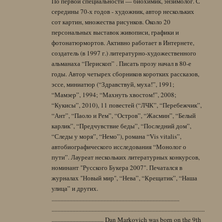
По первой специальности — биохимик, энзимолог. С
середины 70-х годов - художник, автор нескольких
сот картин, множества рисунков. Около 20
персональных выставок живописи, графики и
фотонатюрмортов. Активно работает в Интернете,
создатель (в 1997 г.) литературно-художественного
альманаха “Перископ” . Писать прозу начал в 80-е
годы. Автор четырех сборников коротких рассказов,
эссе, миниатюр (“Здравствуй, муха!”, 1991;
“Мамзер”, 1994; “Махнуть хвостом!”, 2008;
“Кукисы”, 2010), 11 повестей (“ЛЧК”, “Перебежчик”,
“Ант”, “Паоло и Рем”, “Остров”, “Жасмин”, “Белый
карлик”, “Предчувствие беды”, “Последний дом”,
“Следы у моря”, “Немо”), романа “Vis vitalis”,
автобиографического исследования “Монолог о
пути”. Лауреат нескольких литературных конкурсов,
номинант "Русского Букера 2007". Печатался в
журналах "Новый мир", “Нева”, “Крещатик”, “Наша
улица” и других.
......................................................................................
.......................................................................................................
................................... Dan Markovich was born on the 9th