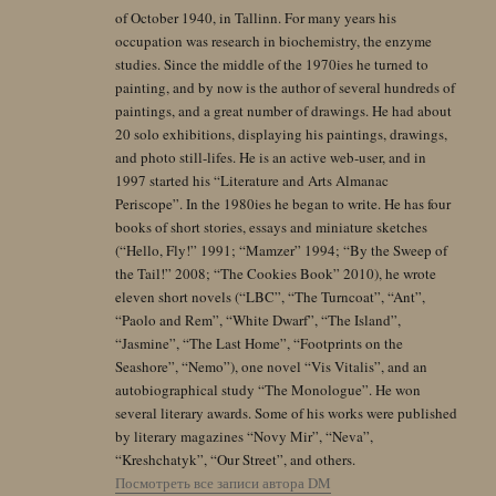
of October 1940, in Tallinn. For many years his
occupation was research in biochemistry, the enzyme
studies. Since the middle of the 1970ies he turned to
painting, and by now is the author of several hundreds of
paintings, and a great number of drawings. He had about
20 solo exhibitions, displaying his paintings, drawings,
and photo still-lifes. He is an active web-user, and in
1997 started his “Literature and Arts Almanac
Periscope”. In the 1980ies he began to write. He has four
books of short stories, essays and miniature sketches
(“Hello, Fly!” 1991; “Mamzer” 1994; “By the Sweep of
the Tail!” 2008; “The Cookies Book” 2010), he wrote
eleven short novels (“LBC”, “The Turncoat”, “Ant”,
“Paolo and Rem”, “White Dwarf”, “The Island”,
“Jasmine”, “The Last Home”, “Footprints on the
Seashore”, “Nemo”), one novel “Vis Vitalis”, and an
autobiographical study “The Monologue”. He won
several literary awards. Some of his works were published
by literary magazines “Novy Mir”, “Neva”,
“Kreshchatyk”, “Our Street”, and others.
Посмотреть все записи автора DM