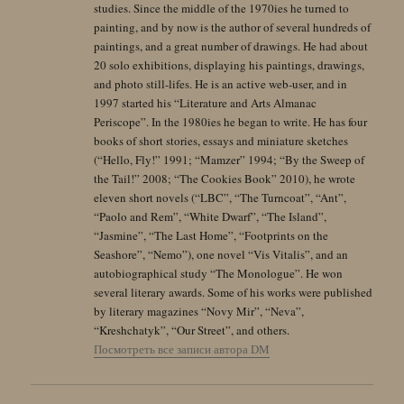
studies. Since the middle of the 1970ies he turned to
painting, and by now is the author of several hundreds of
paintings, and a great number of drawings. He had about
20 solo exhibitions, displaying his paintings, drawings,
and photo still-lifes. He is an active web-user, and in
1997 started his “Literature and Arts Almanac
Periscope”. In the 1980ies he began to write. He has four
books of short stories, essays and miniature sketches
(“Hello, Fly!” 1991; “Mamzer” 1994; “By the Sweep of
the Tail!” 2008; “The Cookies Book” 2010), he wrote
eleven short novels (“LBC”, “The Turncoat”, “Ant”,
“Paolo and Rem”, “White Dwarf”, “The Island”,
“Jasmine”, “The Last Home”, “Footprints on the
Seashore”, “Nemo”), one novel “Vis Vitalis”, and an
autobiographical study “The Monologue”. He won
several literary awards. Some of his works were published
by literary magazines “Novy Mir”, “Neva”,
“Kreshchatyk”, “Our Street”, and others.
Посмотреть все записи автора DM