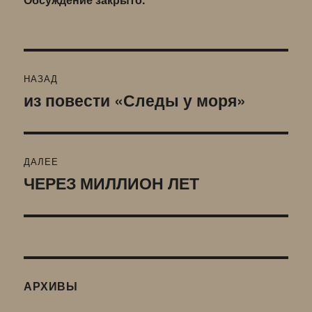
Навигация
НАЗАД
по
из повести «Следы у моря»
Предыдущая
запись:
записям
ДАЛЕЕ
ЧЕРЕЗ МИЛЛИОН ЛЕТ
Следующая
запись:
АРХИВЫ