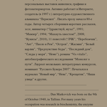
персональных выставок живописи, графики и
фотонатюрмортов. Активно работает в Интернете,
создатель (в 1997 г.) литературно-художественного
альманаха “Перископ” . Писать прозу начал в 80-е
годы. Автор четырех сборников коротких рассказов,
эссе, миниатюр (“Здравствуй, муха!”, 1991;
“Мамзер”, 1994; “Махнуть хвостом!”, 2008;
“Кукисы”, 2010), 11 повестей (“ЛЧК”, “Перебежчик”,
“Ант”, “Паоло и Рем”, “Остров”, “Жасмин”, “Белый
карлик”, “Предчувствие беды”, “Последний дом”,
“Следы у моря”, “Немо”), романа “Vis vitalis”,
автобиографического исследования “Монолог о
пути”. Лауреат нескольких литературных конкурсов,
номинант "Русского Букера 2007". Печатался в
журналах "Новый мир", “Нева”, “Крещатик”, “Наша
улица” и других.
......................................................................................
.......................................................................................................
................................... Dan Markovich was born on the 9th
of October 1940, in Tallinn. For many years his
occupation was research in biochemistry, the enzyme