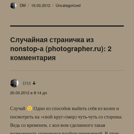
Автор
Опубликовано
Рубрики
DM
19.03.2012
Uncategorized
Случайная страничка из
nonstop-а (photographer.ru): 2
комментария
DM
:
20.03.2012 в 8:14 дп
Случай
Один из способов выбить себя из колеи и
посмотреть на «свой круг»(мир) чуть-чуть со стороны.
Ведь со временем, с кол-вом сделанного такая
возможность становится вообще призрачной. В этом