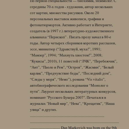
По первой специальности — биохимик, энзимолог. С
середины 70-х годов - художник, автор нескольких
сот картин, множества рисунков. Около 20
персональных выставок живописи, графики и
фотонатюрмортов. Активно работает в Интернете,
создатель (в 1997 г.) литературно-художественного
альманаха “Перископ” . Писать прозу начал в 80-е
годы. Автор четырех сборников коротких рассказов,
эссе, миниатюр (“Здравствуй, муха!”, 1991;
“Мамзер”, 1994; “Махнуть хвостом!”, 2008;
“Кукисы”, 2010), 11 повестей (“ЛЧК”, “Перебежчик”,
“Ант”, “Паоло и Рем”, “Остров”, “Жасмин”, “Белый
карлик”, “Предчувствие беды”, “Последний дом”,
“Следы у моря”, “Немо”), романа “Vis vitalis”,
автобиографического исследования “Монолог о
пути”. Лауреат нескольких литературных конкурсов,
номинант "Русского Букера 2007". Печатался в
журналах "Новый мир", “Нева”, “Крещатик”, “Наша
улица” и других.
......................................................................................
.......................................................................................................
................................... Dan Markovich was born on the 9th