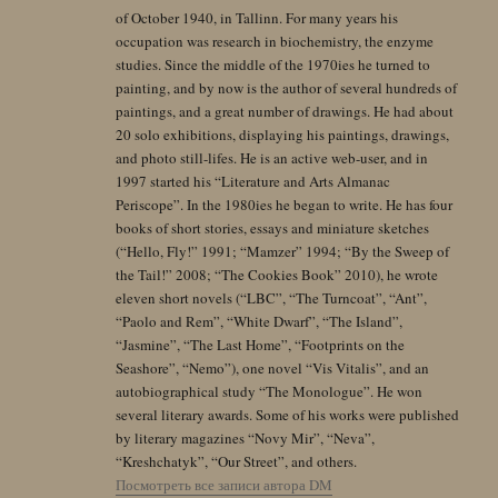
of October 1940, in Tallinn. For many years his
occupation was research in biochemistry, the enzyme
studies. Since the middle of the 1970ies he turned to
painting, and by now is the author of several hundreds of
paintings, and a great number of drawings. He had about
20 solo exhibitions, displaying his paintings, drawings,
and photo still-lifes. He is an active web-user, and in
1997 started his “Literature and Arts Almanac
Periscope”. In the 1980ies he began to write. He has four
books of short stories, essays and miniature sketches
(“Hello, Fly!” 1991; “Mamzer” 1994; “By the Sweep of
the Tail!” 2008; “The Cookies Book” 2010), he wrote
eleven short novels (“LBC”, “The Turncoat”, “Ant”,
“Paolo and Rem”, “White Dwarf”, “The Island”,
“Jasmine”, “The Last Home”, “Footprints on the
Seashore”, “Nemo”), one novel “Vis Vitalis”, and an
autobiographical study “The Monologue”. He won
several literary awards. Some of his works were published
by literary magazines “Novy Mir”, “Neva”,
“Kreshchatyk”, “Our Street”, and others.
Посмотреть все записи автора DM