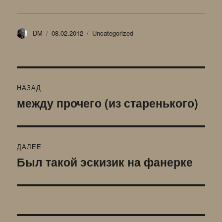
Автор
Опубликовано
Рубрики
DM
08.02.2012
Uncategorized
Навигация
НАЗАД
по
между прочего (из старенького)
Предыдущая
запись:
записям
ДАЛЕЕ
Был такой эскизик на фанерке
Следующая
запись: