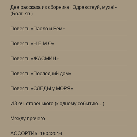
Два рассказа из сборника «Здравствуй, муха!»
(Болг. яз.)
Повесть «Паоло и Рем»
Повесть «Н Е М О»
Повесть «ЖАСМИН»
Повесть «Последний дом»
Повесть «СЛЕДЫ у МОРЯ»
ИЗ оч. старенького (к одному событию…)
Между прочего
АССОРТИ5_16042016