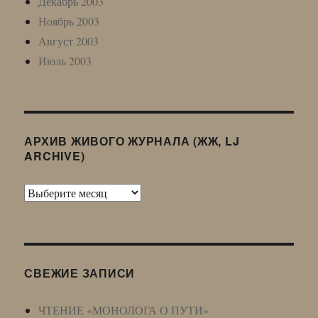
Декабрь 2003
Ноябрь 2003
Август 2003
Июль 2003
АРХИВ ЖИВОГО ЖУРНАЛА (ЖЖ, LJ
ARCHIVE)
Архив
Живого
Журнала
(ЖЖ,
LJ
СВЕЖИЕ ЗАПИСИ
Archive)
ЧТЕНИЕ «МОНОЛОГА О ПУТИ»