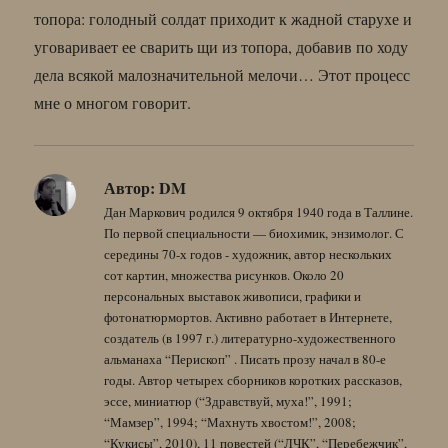
топора: голодный солдат приходит к жадной старухе и
уговаривает ее сварить щи из топора, добавив по ходу
дела всякой малозначительной мелочи… Этот процесс
мне о многом говорит.
Автор:
DM
Дан Маркович родился 9 октября 1940 года в Таллине.
По первой специальности — биохимик, энзимолог. С
середины 70-х годов - художник, автор нескольких
сот картин, множества рисунков. Около 20
персональных выставок живописи, графики и
фотонатюрмортов. Активно работает в Интернете,
создатель (в 1997 г.) литературно-художественного
альманаха “Перископ” . Писать прозу начал в 80-е
годы. Автор четырех сборников коротких рассказов,
эссе, миниатюр (“Здравствуй, муха!”, 1991;
“Мамзер”, 1994; “Махнуть хвостом!”, 2008;
“Кукисы”, 2010), 11 повестей (“ЛЧК”, “Перебежчик”,