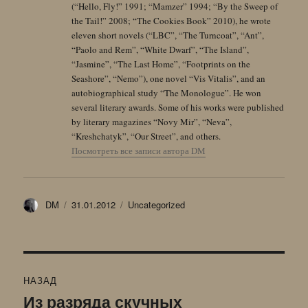
(“Hello, Fly!” 1991; “Mamzer” 1994; “By the Sweep of
the Tail!” 2008; “The Cookies Book” 2010), he wrote
eleven short novels (“LBC”, “The Turncoat”, “Ant”,
“Paolo and Rem”, “White Dwarf”, “The Island”,
“Jasmine”, “The Last Home”, “Footprints on the
Seashore”, “Nemo”), one novel “Vis Vitalis”, and an
autobiographical study “The Monologue”. He won
several literary awards. Some of his works were published
by literary magazines “Novy Mir”, “Neva”,
“Kreshchatyk”, “Our Street”, and others.
Посмотреть все записи автора DM
Автор
Опубликовано
Рубрики
DM
31.01.2012
Uncategorized
Навигация
НАЗАД
по
Из разряда скучных
Предыдущая