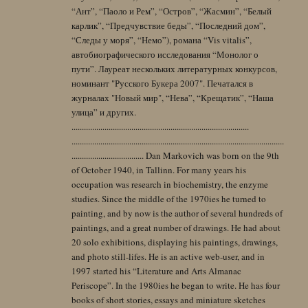
“Ант”, “Паоло и Рем”, “Остров”, “Жасмин”, “Белый
карлик”, “Предчувствие беды”, “Последний дом”,
“Следы у моря”, “Немо”), романа “Vis vitalis”,
автобиографического исследования “Монолог о
пути”. Лауреат нескольких литературных конкурсов,
номинант "Русского Букера 2007". Печатался в
журналах "Новый мир", “Нева”, “Крещатик”, “Наша
улица” и других.
......................................................................................
.......................................................................................................
................................... Dan Markovich was born on the 9th
of October 1940, in Tallinn. For many years his
occupation was research in biochemistry, the enzyme
studies. Since the middle of the 1970ies he turned to
painting, and by now is the author of several hundreds of
paintings, and a great number of drawings. He had about
20 solo exhibitions, displaying his paintings, drawings,
and photo still-lifes. He is an active web-user, and in
1997 started his “Literature and Arts Almanac
Periscope”. In the 1980ies he began to write. He has four
books of short stories, essays and miniature sketches