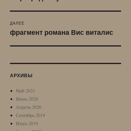
запись:
записям
ДАЛЕЕ
фрагмент романа Вис виталис
Следующая
запись:
АРХИВЫ
Май 2021
Июнь 2020
Апрель 2020
Сентябрь 2019
Июнь 2019