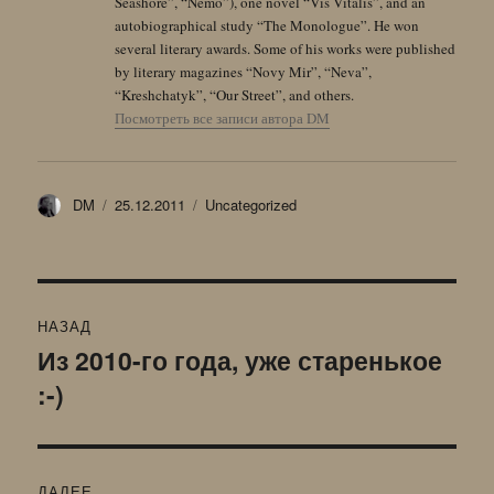
Seashore”, “Nemo”), one novel “Vis Vitalis”, and an
autobiographical study “The Monologue”. He won
several literary awards. Some of his works were published
by literary magazines “Novy Mir”, “Neva”,
“Kreshchatyk”, “Our Street”, and others.
Посмотреть все записи автора DM
Автор
Опубликовано
Рубрики
DM
25.12.2011
Uncategorized
Навигация
НАЗАД
по
Из 2010-го года, уже старенькое
Предыдущая
:-)
запись:
записям
ДАЛЕЕ