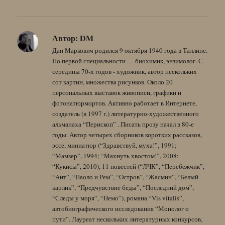
Автор:
DM
Дан Маркович родился 9 октября 1940 года в Таллине.
По первой специальности — биохимик, энзимолог. С
середины 70-х годов - художник, автор нескольких
сот картин, множества рисунков. Около 20
персональных выставок живописи, графики и
фотонатюрмортов. Активно работает в Интернете,
создатель (в 1997 г.) литературно-художественного
альманаха “Перископ” . Писать прозу начал в 80-е
годы. Автор четырех сборников коротких рассказов,
эссе, миниатюр (“Здравствуй, муха!”, 1991;
“Мамзер”, 1994; “Махнуть хвостом!”, 2008;
“Кукисы”, 2010), 11 повестей (“ЛЧК”, “Перебежчик”,
“Ант”, “Паоло и Рем”, “Остров”, “Жасмин”, “Белый
карлик”, “Предчувствие беды”, “Последний дом”,
“Следы у моря”, “Немо”), романа “Vis vitalis”,
автобиографического исследования “Монолог о
пути”. Лауреат нескольких литературных конкурсов,