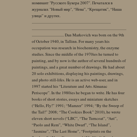
номинант "Русского Букера 2007". Печатался в
журналах "Новый мир", “Нева”, “Крещатик”, “Наша
улица” и других.
......................................................................................
.......................................................................................................
................................... Dan Markovich was born on the 9th
of October 1940, in Tallinn. For many years his
occupation was research in biochemistry, the enzyme
studies. Since the middle of the 1970ies he turned to
painting, and by now is the author of several hundreds of
paintings, and a great number of drawings. He had about
20 solo exhibitions, displaying his paintings, drawings,
and photo still-lifes. He is an active web-user, and in
1997 started his “Literature and Arts Almanac
Periscope”. In the 1980ies he began to write. He has four
books of short stories, essays and miniature sketches
(“Hello, Fly!” 1991; “Mamzer” 1994; “By the Sweep of
the Tail!” 2008; “The Cookies Book” 2010), he wrote
eleven short novels (“LBC”, “The Turncoat”, “Ant”,
“Paolo and Rem”, “White Dwarf”, “The Island”,
“Jasmine”, “The Last Home”, “Footprints on the