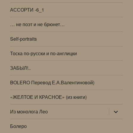
АССОРТИ -6_1
… не поэт и не брюнет…
Self-portraits
Тоска по-русски и по-англицки
ЗАБЫЛ!..
BOLERO Перевод Е.А.Валентиновой)
«ЖЕЛТОЕ И КРАСНОЕ» (из книги)
раскрыт
Из монолога Лео
дочернее
меню
Болеро