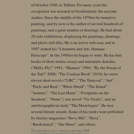
of October 1940, in Tallinn. For many years his
occupation was research in biochemistry, the enzyme
studies. Since the middle of the 1970ies he turned to
painting, and by now is the author of several hundreds of
paintings, and a great number of drawings. He had about
20 solo exhibitions, displaying his paintings, drawings,
and photo still-lifes. He is an active web-user, and in
1997 started his “Literature and Arts Almanac
Periscope”. In the 1980ies he began to write. He has four
books of short stories, essays and miniature sketches
(“Hello, Fly!” 1991; “Mamzer” 1994; “By the Sweep of
the Tail!” 2008; “The Cookies Book” 2010), he wrote
eleven short novels (“LBC”, “The Turncoat”, “Ant”,
“Paolo and Rem”, “White Dwarf”, “The Island”,
“Jasmine”, “The Last Home”, “Footprints on the
Seashore”, “Nemo”), one novel “Vis Vitalis”, and an
autobiographical study “The Monologue”. He won
several literary awards. Some of his works were published
by literary magazines “Novy Mir”, “Neva”,
“Kreshchatyk”, “Our Street”, and others.
Посмотреть все записи автора DM