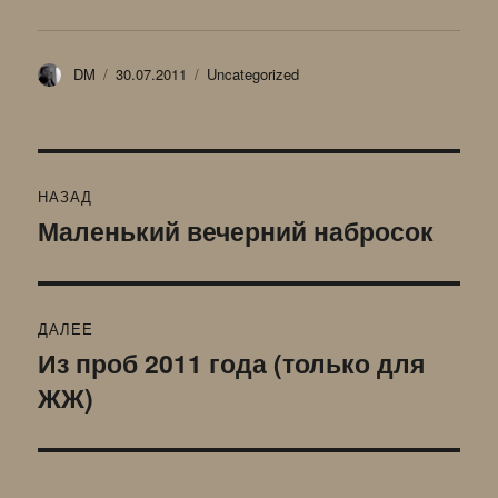
Автор
Опубликовано
Рубрики
DM
30.07.2011
Uncategorized
Навигация
НАЗАД
по
Маленький вечерний набросок
Предыдущая
запись:
записям
ДАЛЕЕ
Из проб 2011 года (только для
Следующая
ЖЖ)
запись: