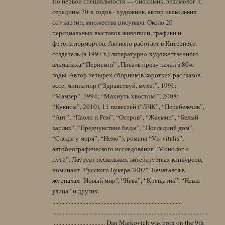
По первой специальности — биохимик, энзимолог. С
середины 70-х годов - художник, автор нескольких
сот картин, множества рисунков. Около 20
персональных выставок живописи, графики и
фотонатюрмортов. Активно работает в Интернете,
создатель (в 1997 г.) литературно-художественного
альманаха “Перископ” . Писать прозу начал в 80-е
годы. Автор четырех сборников коротких рассказов,
эссе, миниатюр (“Здравствуй, муха!”, 1991;
“Мамзер”, 1994; “Махнуть хвостом!”, 2008;
“Кукисы”, 2010), 11 повестей (“ЛЧК”, “Перебежчик”,
“Ант”, “Паоло и Рем”, “Остров”, “Жасмин”, “Белый
карлик”, “Предчувствие беды”, “Последний дом”,
“Следы у моря”, “Немо”), романа “Vis vitalis”,
автобиографического исследования “Монолог о
пути”. Лауреат нескольких литературных конкурсов,
номинант "Русского Букера 2007". Печатался в
журналах "Новый мир", “Нева”, “Крещатик”, “Наша
улица” и других.
......................................................................................
.......................................................................................................
................................... Dan Markovich was born on the 9th